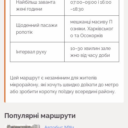
Найбільш заванта
07:00–09:00 і 16:00
жені години
–18:30
мешканці масиву П
Щоденний пасажи
озняки, Харківськог
ропотік
о та Осокорків
10–30 хвилин зале
Інтервал руху
жно від часу доби
Цей маршрут є незамінним для жителів
мікрорайону, які хочуть швидко доїхати до метро
або зробити коротку поїздку всередині району.
Популярні маршрути
Автобус №61