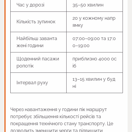
Час у дорозі
35–50 хвилин
20 у кожному напр
Кількість зупинок
ямку
Найбільш заванта
07:00–09:00 та 17:0
жені години
0–19:00
Щоденний пасажи
приблизно 4000 ос
ропотік
іб
13–15 хвилин у буд
Інтервал руху
ні
Через навантаження у години пік маршрут
потребує збільшення кількості рейсів та
покращення технічного стану транспорту. Це
дозволить зменшити черги та підвищити