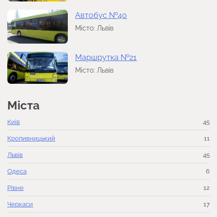
Автобус №40
Місто: Львів
Маршрутка №21
Місто: Львів
Міста
Київ
45
Кропивницький
11
Львів
45
Одеса
6
Рівне
12
Черкаси
17