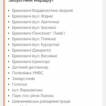
Зворотний маршрут
Брюховичі (Кардіологічна лікарня)
Брюховичі (вул. Ягідна)
Брюховичі (вул. Арктична)
Брюховичі (вул. Івасюка)
Брюховичі (Пансіонат “Львів”)
Брюховичі (вул. Пляжна)
Брюховичі (вул. Курортна)
Брюховичі (Джерело)
Брюховичі (вул. Весняна)
Брюховичі (Цвинтар)
Дитячий диспансер
Поліклініка УМВС
Замарстинів
Голоско
вул. Варшавська
Парк 700-річчя Львова
Шевченківська райадміністрація