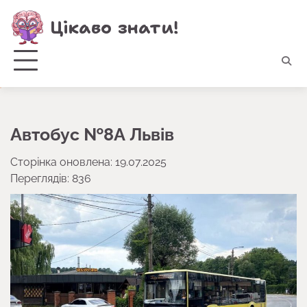
Перейти
Цікаво знати!
до
вмісту
Автобус №8А Львів
Сторінка оновлена: 19.07.2025
Переглядів: 836