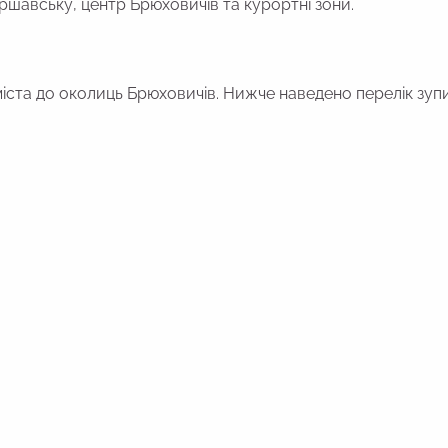
шавську, центр Брюховичів та курортні зони.
іста до околиць Брюховичів. Нижче наведено перелік зуп