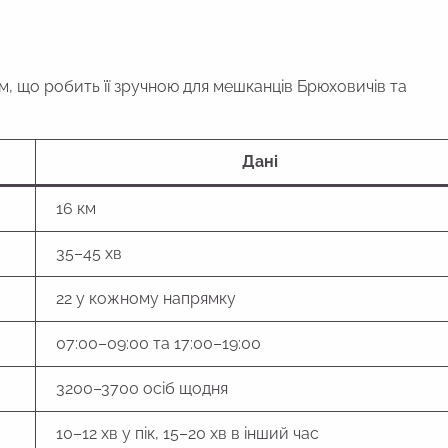
, що робить її зручною для мешканців Брюховичів та
Дані
16 км
35–45 хв
22 у кожному напрямку
07:00–09:00 та 17:00–19:00
3200–3700 осіб щодня
10–12 хв у пік, 15–20 хв в інший час