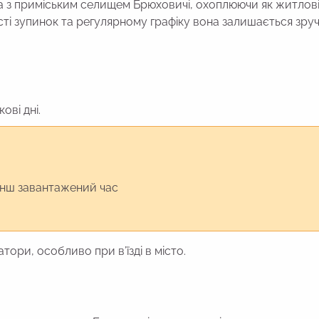
ста з приміським селищем Брюховичі, охоплюючи як житлов
кості зупинок та регулярному графіку вона залишається зр
ові дні.
 менш завантажений час
тори, особливо при в’їзді в місто.