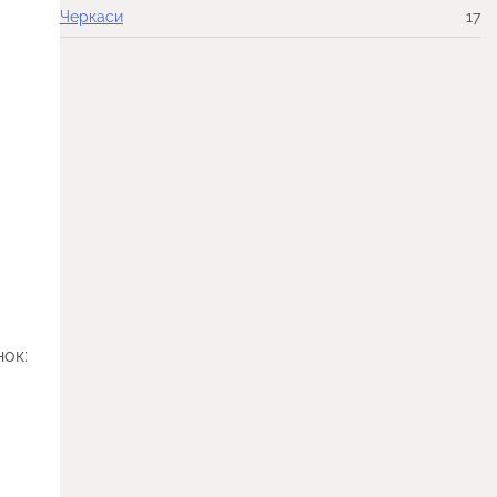
Черкаси
17
ок: