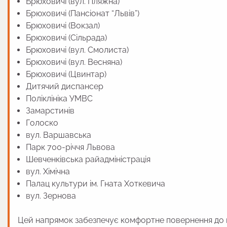
Брюховичі (вул. Пляжна)
Брюховичі (Пансіонат “Львів”)
Брюховичі (Вокзал)
Брюховичі (Сільрада)
Брюховичі (вул. Смолиста)
Брюховичі (вул. Весняна)
Брюховичі (Цвинтар)
Дитячий диспансер
Поліклініка УМВС
Замарстинів
Голоско
вул. Варшавська
Парк 700-річчя Львова
Шевченківська райадміністрація
вул. Хімічна
Палац культури ім. Гната Хоткевича
вул. Зернова
Цей напрямок забезпечує комфортне повернення до 