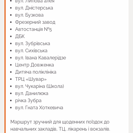
вул. Липова алея
вул. Дністерська
вул. Бузкова
Фрезерний завод
Автостанція №5
ДБК
вул. Зубрівська
вул. Сихівська
вул. Івана Кавалерідзе
Центр Довженка
Дитяча поліклініка
ТРЦ «Шувар»
вул. Чукаріна (Школа)
вул. Данилюка
річка Зубра
вул. Гната Хоткевича
Маршрут зручний для щоденних поїздок до
навчальних закладів, ТЦ, лікарень і вокзалів.