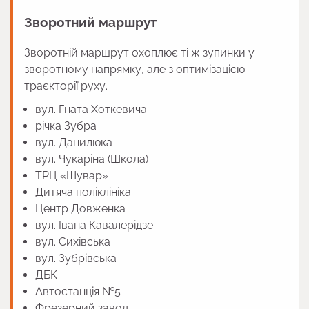
Зворотний маршрут
Зворотній маршрут охоплює ті ж зупинки у
зворотному напрямку, але з оптимізацією
траєкторії руху.
вул. Гната Хоткевича
річка Зубра
вул. Данилюка
вул. Чукаріна (Школа)
ТРЦ «Шувар»
Дитяча поліклініка
Центр Довженка
вул. Івана Кавалерідзе
вул. Сихівська
вул. Зубрівська
ДБК
Автостанція №5
Фрезерний завод