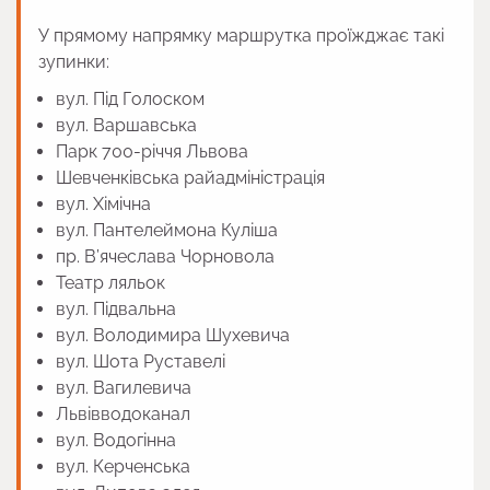
У прямому напрямку маршрутка проїжджає такі
зупинки:
вул. Під Голоском
вул. Варшавська
Парк 700-річчя Львова
Шевченківська райадміністрація
вул. Хімічна
вул. Пантелеймона Куліша
пр. В’ячеслава Чорновола
Театр ляльок
вул. Підвальна
вул. Володимира Шухевича
вул. Шота Руставелі
вул. Вагилевича
Львівводоканал
вул. Водогінна
вул. Керченська