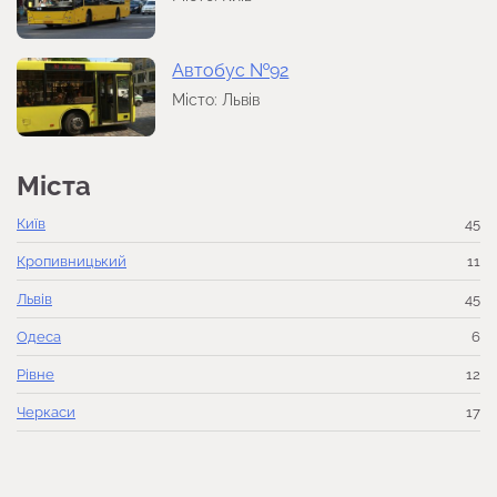
Автобус №92
Місто: Львів
Міста
Київ
45
Кропивницький
11
Львів
45
Одеса
6
Рівне
12
Черкаси
17