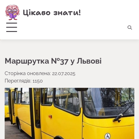
Перейти
Цікаво знати!
до
вмісту
Маршрутка №37 у Львові
Сторінка оновлена: 22.07.2025
Переглядів: 1150