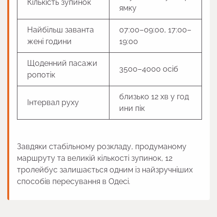
Кількість зупинок
ямку
Найбільш заванта
07:00–09:00, 17:00–
жені години
19:00
Щоденний пасажи
3500–4000 осіб
ропотік
близько 12 хв у год
Інтервал руху
ини пік
Завдяки стабільному розкладу, продуманому
маршруту та великій кількості зупинок, 12
тролейбус залишається одним із найзручніших
способів пересування в Одесі.