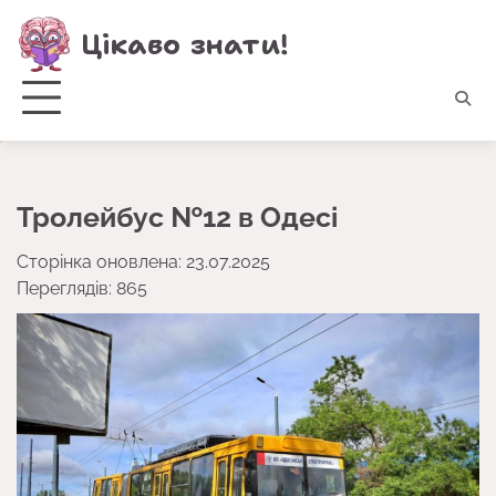
Перейти
Цікаво знати!
до
вмісту
Тролейбус №12 в Одесі
Сторінка оновлена: 23.07.2025
Переглядів: 865