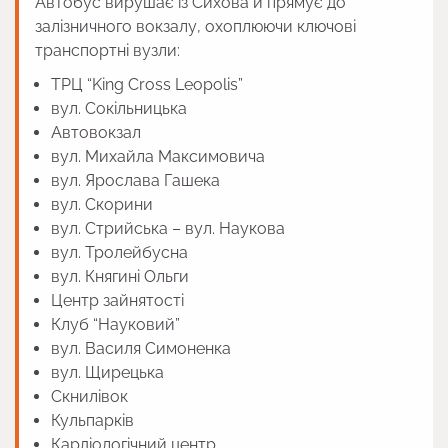
Автобус вирушає із Сихова й прямує до
залізничного вокзалу, охоплюючи ключові
транспортні вузли:
ТРЦ “King Cross Leopolis”
вул. Сокільницька
Автовокзал
вул. Михайла Максимовича
вул. Ярослава Гашека
вул. Скорини
вул. Стрийська – вул. Наукова
вул. Тролейбусна
вул. Княгині Ольги
Центр зайнятості
Клуб “Науковий”
вул. Василя Симоненка
вул. Щирецька
Скнилівок
Кульпарків
Кардіологічний центр