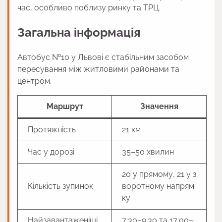
час, особливо поблизу ринку та ТРЦ.
Загальна інформація
Автобус №10 у Львові є стабільним засобом
пересування між житловими районами та
центром.
Маршрут
Значення
Протяжність
21 км
Час у дорозі
35–50 хвилин
20 у прямому, 21 у з
Кількість зупинок
воротному напрям
ку
Найзавантаженіші
7:30–9:30 та 17:00–