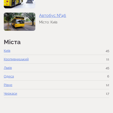
Автобус №46
Місто: Київ
Міста
Київ
45
Кропивницький
11
Львів
45
Одеса
6
Рівне
12
Черкаси
17