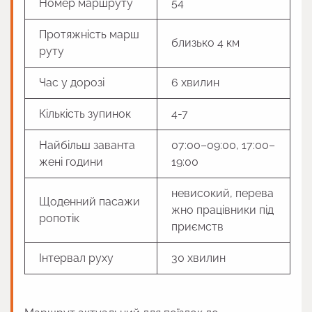
Номер маршруту
54
Протяжність марш
близько 4 км
руту
Час у дорозі
6 хвилин
Кількість зупинок
4-7
Найбільш заванта
07:00–09:00, 17:00–
жені години
19:00
невисокий, перева
Щоденний пасажи
жно працівники під
ропотік
приємств
Інтервал руху
30 хвилин