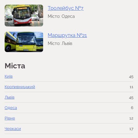
Тролейбус №7
Місто: Одеса
Маршрутка №21
Місто: Львів
Міста
Київ
45
Кропивницький
11
Львів
45
Одеса
6
Рівне
12
Черкаси
17