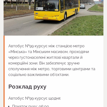
Автобус №99 курсує між станцією метро
«Мінська» та Мінським масивом, проходячи
через густонаселені житлові квартали й
комерційні зони. Він забезпечує зручне
сполучення між метро, торговими центрами та
соціально важливими об’єктами.
Розклад руху
Автобус №99 курсує щодня:
Початок руху: 06:00