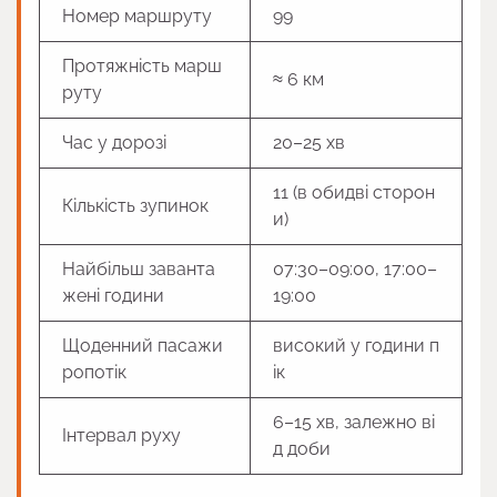
Номер маршруту
99
Протяжність марш
≈ 6 км
руту
Час у дорозі
20–25 хв
11 (в обидві сторон
Кількість зупинок
и)
Найбільш заванта
07:30–09:00, 17:00–
жені години
19:00
Щоденний пасажи
високий у години п
ропотік
ік
6–15 хв, залежно ві
Інтервал руху
д доби