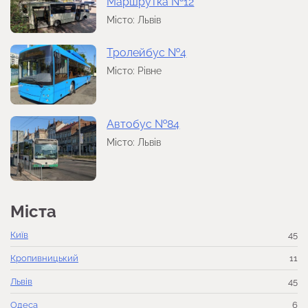
Маршрутка №12
Місто: Львів
Тролейбус №4
Місто: Рівне
Автобус №84
Місто: Львів
Міста
Київ
45
Кропивницький
11
Львів
45
Одеса
6