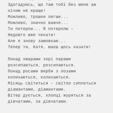
Здогадуюсь, що там тобі без мене аж 
нічим не краще!

Можливо, трошки легше...

Можливо, значно важче...

Ти потерпи... Я потерплю –

Недовго вже чекати!

Але я знову замовкаю...

Тепер ти, Катя, маєш щось казати!

Понад хмарами зорі парами 
розсипаються, розсипаються.

Понад росами верби з лозами 
колихаються, колихаються.

Місяць світиться – світло сиплеться 
діамантами, діамантами.

Вітер дується, хлопці журяться за 
дівчатами, за дівчатами.