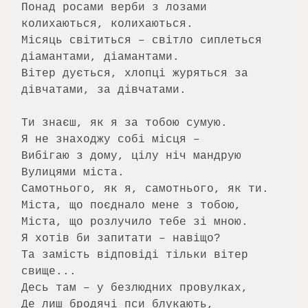
Понад росами верби з лозами 
колихаються, колихаються.

Місяць світиться – світло сиплеться 
діамантами, діамантами.

Вітер дується, хлопці журяться за 
дівчатами, за дівчатами.

Ти знаєш, як я за тобою сумую.

Я не знаходжу собі місця –

Вибігаю з дому, цілу ніч мандрую

Вулицями міста.

Самотнього, як я, самотнього, як ти.

Міста, що поєднало мене з тобою,

Міста, що розлучило тебе зі мною.

Я хотів би запитати – навіщо?

Та замість відповіді тільки вітер 
свище...

Десь там – у безлюдних провулках,

Де лиш бродячі пси блукають,
