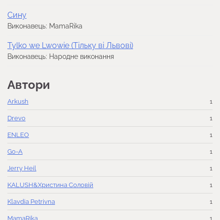
Сину
Виконавець: MamaRika
Tylko we Lwowie (Тільку ві Львові)
Виконавець: Народне виконання
Автори
Arkush
1
Drevo
1
ENLEO
1
Go-A
1
Jerry Heil
1
KALUSH&Христина Соловій
1
Klavdia Petrivna
1
MamaRika
1