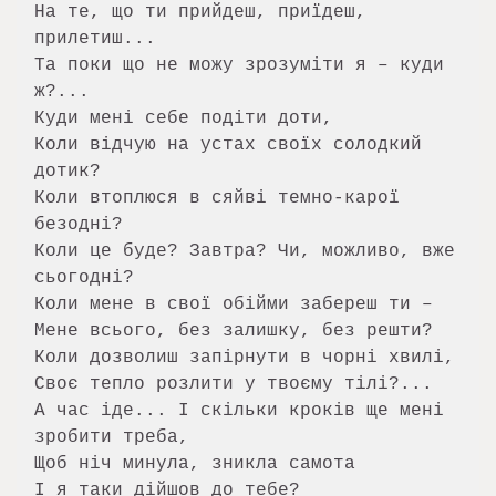
На те, що ти прийдеш, приїдеш, 
прилетиш...

Та поки що не можу зрозуміти я – куди 
ж?...

Куди мені себе подіти доти,

Коли відчую на устах своїх солодкий 
дотик?

Коли втоплюся в сяйві темно-карої 
безодні?

Коли це буде? Завтра? Чи, можливо, вже 
сьогодні?

Коли мене в свої обійми забереш ти –

Мене всього, без залишку, без решти?

Коли дозволиш запірнути в чорні хвилі,

Своє тепло розлити у твоєму тілі?...

А час іде... І скільки кроків ще мені 
зробити треба,

Щоб ніч минула, зникла самота

І я таки дійшов до тебе?
