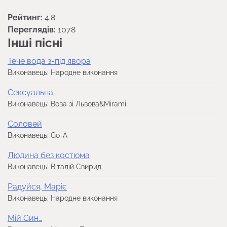
Рейтинг:
4.8
Переглядів:
1078
Інші пісні
Тече вода з-під явора
Виконавець: Народне виконання
Сексуальна
Виконавець: Вова зі Львова&Mirami
Соловей
Виконавець: Go-A
Людина без костюма
Виконавець: Віталій Свирид
Радуйся, Маріє
Виконавець: Народне виконання
Мій Син…