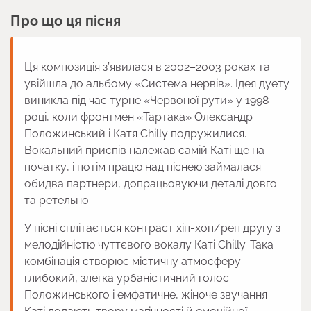
Про що ця пісня
Ця композиція з’явилася в 2002–2003 роках та
увійшла до альбому «Система нервів». Ідея дуету
виникла під час турне «Червоної рути» у 1998
році, коли фронтмен «Тартака» Олександр
Положинський і Катя Chilly подружилися.
Вокальний приспів належав самій Каті ще на
початку, і потім працю над піснею займалася
обидва партнери, допрацьовуючи деталі довго
та ретельно.
У пісні сплітається контраст хіп-хоп/реп другу з
мелодійністю чуттєвого вокалу Каті Chilly. Така
комбінація створює містичну атмосферу:
глибокий, злегка урбаністичний голос
Положинського і емфатичне, жіноче звучання