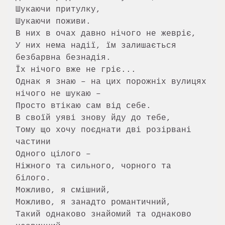
Шукаючи притулку,

Шукаючи поживи.

В них в очах давно нічого не жевріє,

У них нема надії, їм залишається 
безбарвна безнадія.

Їх нічого вже не гріє...

Однак я знаю – на цих порожніх вулицях 
нічого не шукаю –

Просто втікаю сам від себе.

В своїй уяві знову йду до тебе,

Тому що хочу поєднати дві розірвані 
частини

Одного цілого –

Ніжного та сильного, чорного та 
білого.

Можливо, я смішний,

Можливо, я занадто романтичний,

Такий однаково знайомий та однаково 