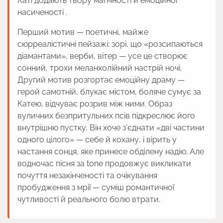
Каті додають твору магічності й емоційної
насиченості .
Перший мотив — поетичні, майже
сюрреалістичні пейзажі: зорі, що «розсипаються
діамантами», верби, вітер — усе це створює
сонний, трохи меланхолійний настрій ночі.
Другий мотив розгортає емоційну драму —
герой самотній, блукає містом, боляче сумує за
Катею, відчуває розрив між ними. Образ
вуличних безпритульних псів підкреслює його
внутрішню пустку. Він хоче з’єднати «дві частини
одного цілого» — себе й кохану, і вірить у
настання сонця, яке принесе обділену надію. Але
водночас пісня за tone продовжує викликати
почуття незакінченості та очікування
пробудження з мрії — суміш романтичної
чутливості й реального болю втрати.