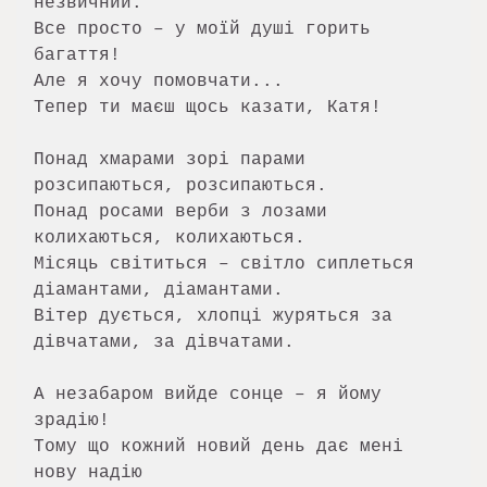
незвичний.

Все просто – у моїй душі горить 
багаття!

Але я хочу помовчати...

Тепер ти маєш щось казати, Катя!

Понад хмарами зорі парами 
розсипаються, розсипаються.

Понад росами верби з лозами 
колихаються, колихаються.

Місяць світиться – світло сиплеться 
діамантами, діамантами.

Вітер дується, хлопці журяться за 
дівчатами, за дівчатами.

А незабаром вийде сонце – я йому 
зрадію!

Тому що кожний новий день дає мені 
нову надію
