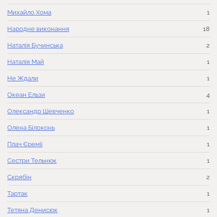
Михайло Хома
1
Народне виконання
18
Наталія Бучинська
2
Наталія Май
1
Не Ждали
1
Океан Ельзи
4
Олександр Шевченко
1
Олена Білоконь
1
Плач Єремії
1
Сестри Тельнюк
1
Скрябін
2
Тартак
1
Тетяна Денисюк
1