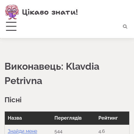
Перейти
Цікаво знати!
до
вмісту
Виконавець:
Klavdia
Petrivna
Пісні
Назва
Переглядів
Рейтинг
Знайди мене
544
4.6