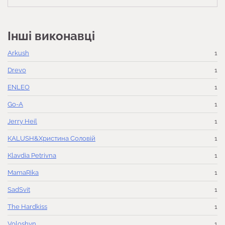
Інші виконавці
Arkush
1
Drevo
1
ENLEO
1
Go-A
1
Jerry Heil
1
KALUSH&Христина Соловій
1
Klavdia Petrivna
1
MamaRika
1
SadSvit
1
The Hardkiss
1
Voloshyn
1