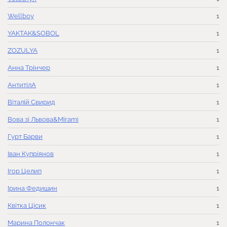
Wellboy
1
YAKTAK&SOBOL
1
ZOZULYA
1
Анна Трінчер
1
АнтитілА
1
Віталій Свирид
1
Вова зі Львова&Mirami
1
Гурт Барви
1
Іван Купріянов
1
Ігор Целип
1
Ірина Федишин
1
Квітка Цісик
1
Марина Полончак
1