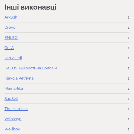
Інші виконавці
Arkush
1
Drevo
1
ENLEO
1
Go-A
1
Jerry Heil
1
KALUSH&Христина Соловій
1
Klavdia Petrivna
1
MamaRika
1
SadSvit
1
The Hardkiss
1
Voloshyn
1
Wellboy
1