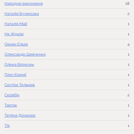
Народне виконання
18
Наталія Бучинська
2
Наталія Май
1
Не Ждали
1
Океан Ельзи
4
Олександр Шевченко
1
Олена Білоконь
1
Плач Єремії
1
Сестри Тельнюк
1
Скрябін
2
Тартак
1
Тетяна Денисюк
1
Тік
1