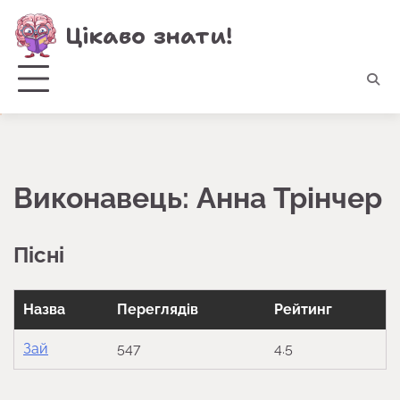
Перейти
Цікаво знати!
до
вмісту
Виконавець:
Анна Трінчер
Пісні
Назва
Переглядів
Рейтинг
Зай
547
4.5