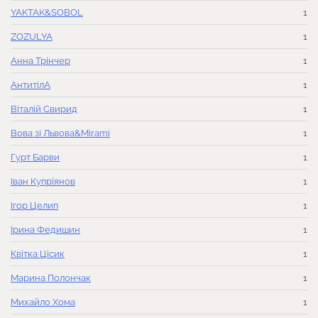
YAKTAK&SOBOL
1
ZOZULYA
1
Анна Трінчер
1
АнтитілА
1
Віталій Свирид
1
Вова зі Львова&Mirami
1
Гурт Барви
1
Іван Купріянов
1
Ігор Целип
1
Ірина Федишин
1
Квітка Цісик
1
Марина Полончак
1
Михайло Хома
1