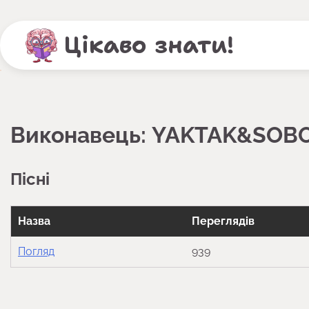
Перейти
до
Цікаво знати!
вмісту
Виконавець:
YAKTAK&SOB
Пісні
Назва
Переглядів
Погляд
939