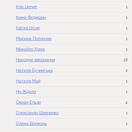
Ігор Целип
1
Ірина Федишин
1
Квітка Цісик
1
Марина Полончак
1
Михайло Хома
1
Народне виконання
18
Наталія Бучинська
2
Наталія Май
1
Не Ждали
1
Океан Ельзи
4
Олександр Шевченко
1
Олена Білоконь
1