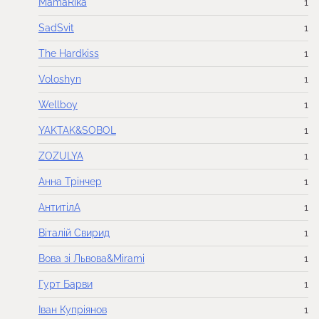
MamaRika
1
SadSvit
1
The Hardkiss
1
Voloshyn
1
Wellboy
1
YAKTAK&SOBOL
1
ZOZULYA
1
Анна Трінчер
1
АнтитілА
1
Віталій Свирид
1
Вова зі Львова&Mirami
1
Гурт Барви
1
Іван Купріянов
1