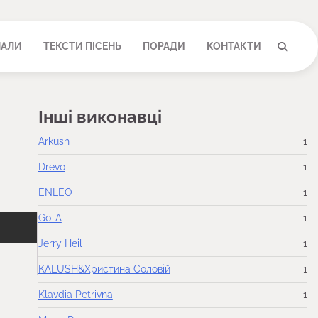
НАЛИ
ТЕКСТИ ПІСЕНЬ
ПОРАДИ
КОНТАКТИ
Інші виконавці
Arkush
1
Drevo
1
ENLEO
1
Go-A
1
Jerry Heil
1
KALUSH&Христина Соловій
1
Klavdia Petrivna
1