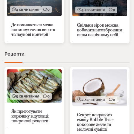
4 хв читання
0
4 хв читання
0
Де починається межа
Скільки зірок можна
космосу: точна висота
побачити неозброєним
та наукові критерії
оком на нічному небі
Рецепти
5 хв читання
0
2 хв читання
0
Як приготувати
Секрет яскравого
корюшку в духовці:
смаку Bubble Tea –
покрокові рецепти
кокосове желе та
молочні суміші