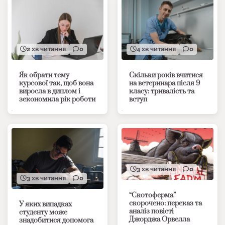
2 хв читання
0
4 хв читання
0
Як обрати тему
Скільки років вчитися
курсової так, щоб вона
на ветеринара після 9
виросла в диплом і
класу: тривалість та
зекономила рік роботи
вступ
3 хв читання
0
3 хв читання
0
“Скотоферма”
скорочено: переказ та
У яких випадках
аналіз повісті
студенту може
Джорджа Орвелла
знадобитися допомога