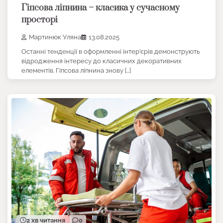
Гіпсова ліпнина – класика у сучасному
просторі
Мартинюк Уляна
13.08.2025
Останні тенденції в оформленні інтер’єрів демонструють
відродження інтересу до класичних декоративних
елементів. Гіпсова ліпнина знову […]
2 хв читання
0