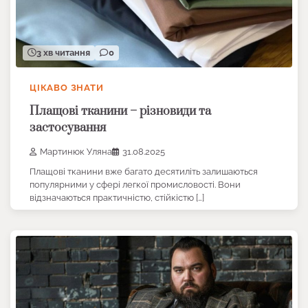
3 хв читання
0
ЦІКАВО ЗНАТИ
Плащові тканини – різновиди та
застосування
Мартинюк Уляна
31.08.2025
Плащові тканини вже багато десятиліть залишаються
популярними у сфері легкої промисловості. Вони
відзначаються практичністю, стійкістю […]