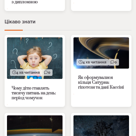
з дипломною
Цікаво знати
4 хв читання
0
4 хв читання
0
Як сформувалися
кільця Сатурна:
гіпотези та дані Кассіні
Чому діти ставлять
тисячу питань на день:
період чомучок