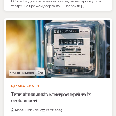
LC Prado однаково впевнено виглядає на парковці біля
театру і на гірському серпантині. Час зайти […]
2 хв читання
0
ЦІКАВО ЗНАТИ
Типи лічильників електроенергії та їх
особливості
Мартинюк Уляна
21.08.2025