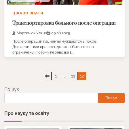
ЦІКАВО ЗНАТИ
Транспортировка больного после операции
Мартинюк Уляна
09.08.2025
После операции пациенты нуждаются в покое.
Движения, как правило, должны быть сильно
ограничены. Потому перевозка […]
Пагінація
1
…
11
12
записів
Пошук
Пошук
Про науку та освіту