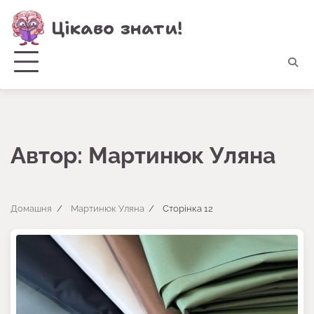
Перейти
Цікаво знати!
до
вмісту
Автор:
Мартинюк Уляна
Домашня
Мартинюк Уляна
Сторінка 12