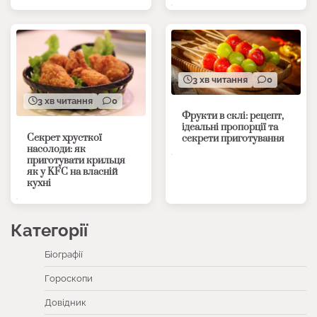
3 хв читання
0
3 хв читання
0
Фрукти в склі: рецепт,
ідеальні пропорції та
Секрет хрусткої
секрети приготування
насолоди: як
приготувати крильця
як у KFC на власній
кухні
Категорії
Біографії
Гороскопи
Довідник