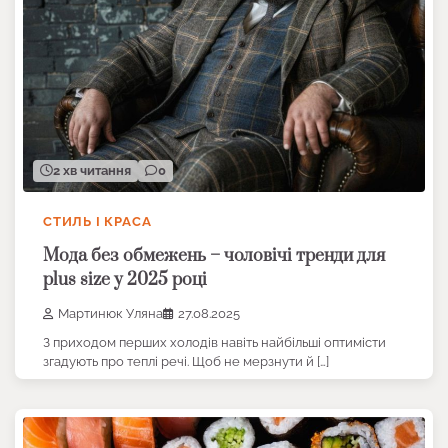
2 хв читання
0
СТИЛЬ І КРАСА
Мода без обмежень – чоловічі тренди для
plus size у 2025 році
Мартинюк Уляна
27.08.2025
З приходом перших холодів навіть найбільші оптимісти
згадують про теплі речі. Щоб не мерзнути й […]