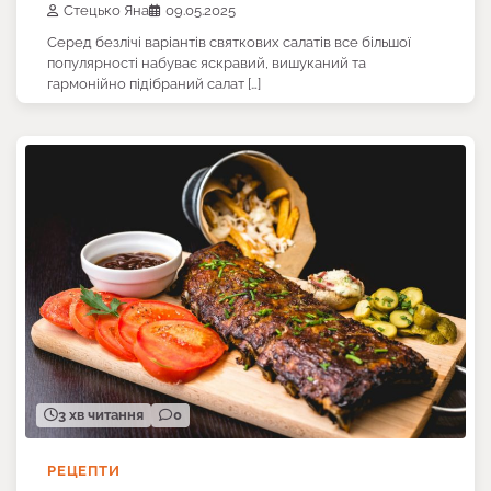
Стецько Яна
09.05.2025
Серед безлічі варіантів святкових салатів все більшої
популярності набуває яскравий, вишуканий та
гармонійно підібраний салат […]
3 хв читання
0
РЕЦЕПТИ