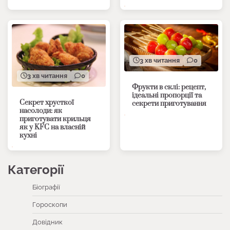
3 хв читання
0
3 хв читання
0
Фрукти в склі: рецепт,
ідеальні пропорції та
Секрет хрусткої
секрети приготування
насолоди: як
приготувати крильця
як у KFC на власній
кухні
Категорії
Біографії
Гороскопи
Довідник