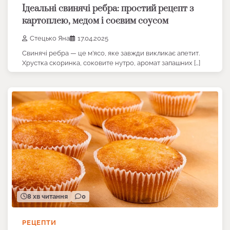
Ідеальні свинячі ребра: простий рецепт з
картоплею, медом і соєвим соусом
Стецько Яна
17.04.2025
Свинячі ребра — це м’ясо, яке завжди викликає апетит.
Хрустка скоринка, соковите нутро, аромат запашних […]
8 хв читання
0
РЕЦЕПТИ