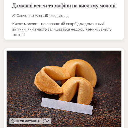
Домашні кекси та мафіни на кислому молоці
Савченко Уляна
24.03.2025
Кисле молоко – це справжній скарб для домашньої
випічки, який часто залишається недооціненим. Замість
того, […]
10 хв читання
0