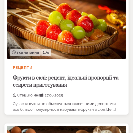
3 хв читання
0
РЕЦЕПТИ
Фрукти в склі: рецепт, ідеальні пропорції та
секрети приготування
Стецько Яна
17.06.2025
Сучасна кухня не обмежується класичними десертами —
все більшої популярності набувають фрукти в склі. Це […]