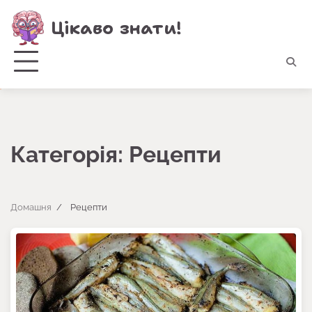
Перейти
Цікаво знати!
до
вмісту
Категорія:
Рецепти
Домашня
Рецепти