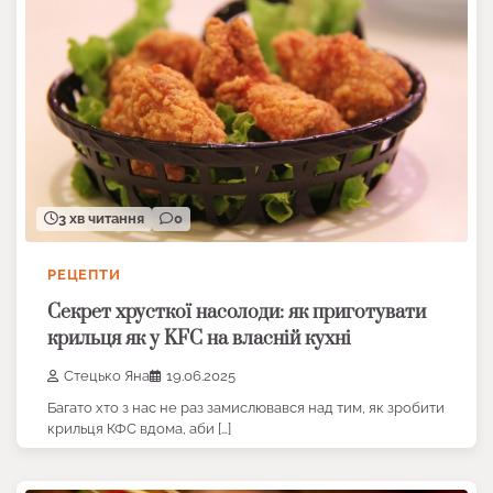
3 хв читання
0
РЕЦЕПТИ
Секрет хрусткої насолоди: як приготувати
крильця як у KFC на власній кухні
Стецько Яна
19.06.2025
Багато хто з нас не раз замислювався над тим, як зробити
крильця КФС вдома, аби […]