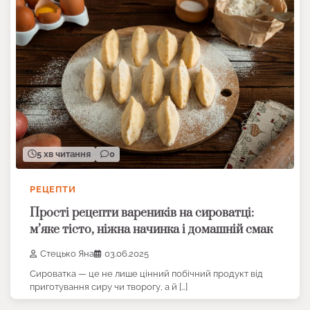
5 хв читання
0
РЕЦЕПТИ
Прості рецепти вареників на сироватці:
м’яке тісто, ніжна начинка і домашній смак
Стецько Яна
03.06.2025
Сироватка — це не лише цінний побічний продукт від
приготування сиру чи творогу, а й […]