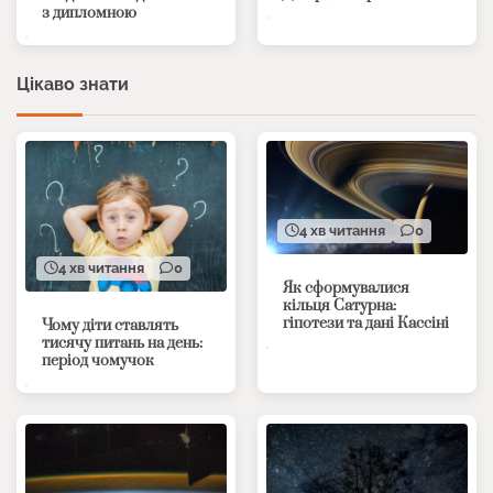
з дипломною
Цікаво знати
4 хв читання
0
4 хв читання
0
Як сформувалися
кільця Сатурна:
гіпотези та дані Кассіні
Чому діти ставлять
тисячу питань на день:
період чомучок