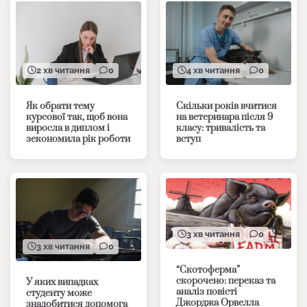
2 хв читання
0
4 хв читання
0
Як обрати тему
Скільки років вчитися
курсової так, щоб вона
на ветеринара після 9
виросла в диплом і
класу: тривалість та
зекономила рік роботи
вступ
3 хв читання
0
3 хв читання
0
“Скотоферма”
скорочено: переказ та
У яких випадках
аналіз повісті
студенту може
Джорджа Орвелла
знадобитися допомога