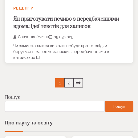
РЕЦЕПТИ
Як приготувати печиво з передбаченнями
вдома: ідеї текстів для записок
Савченко Уляна
09.03.2025
Чи замислювалися ви коли-небудь про те, звідки
беруться ті маленькі записки з передбаченнями в
китайських […]
Пагінація
1
2
записів
Пошук
Пошук
Про науку та освіту