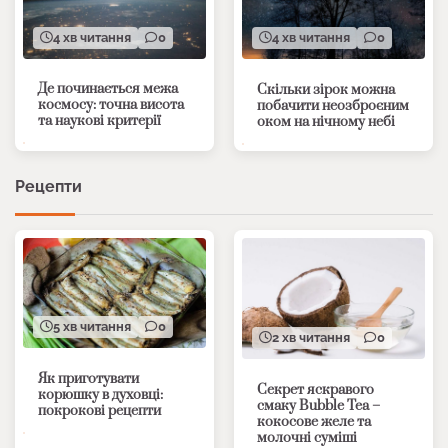
4 хв читання
0
4 хв читання
0
Де починається межа
Скільки зірок можна
космосу: точна висота
побачити неозброєним
та наукові критерії
оком на нічному небі
Рецепти
5 хв читання
0
2 хв читання
0
Як приготувати
Секрет яскравого
корюшку в духовці:
смаку Bubble Tea –
покрокові рецепти
кокосове желе та
молочні суміші