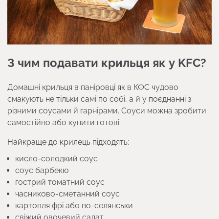
З чим подавати крильця як у KFC?
Домашні крильця в паніровці як в КФС чудово
смакують не тільки самі по собі, а й у поєднанні з
різними соусами й гарнірами. Соуси можна зробити
самостійно або купити готові.
Найкраще до крилець підходять:
кисло-солодкий соус
соус барбекю
гострий томатний соус
часниково-сметанний соус
картопля фрі або по-селянськи
свіжий овочевий салат