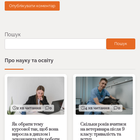
Пошук
Пошук
Про науку та освіту
2 хв читання
0
4 хв читання
0
Як обрати тему
Скільки років вчитися
курсової так, щоб вона
на ветеринара після 9
виросла в диплом і
класу: тривалість та
зекономила рік роботи
вступ