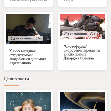
3 хв читання
0
3 хв читання
0
“Скотоферма”
скорочено: переказ та
У яких випадках
аналіз повісті
студенту може
Джорджа Орвелла
знадобитися допомога
з дипломною
Цікаво знати