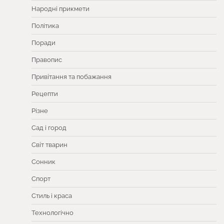
Народні прикмети
Політика
Поради
Правопис
Привітання та побажання
Рецепти
Різне
Сад і город
Світ тварин
Сонник
Спорт
Стиль і краса
Технологічно