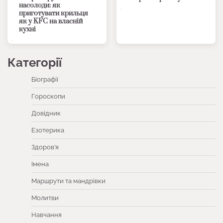
насолоди: як
приготувати крильця
як у KFC на власній
кухні
Категорії
Біографії
Гороскопи
Довідник
Езотерика
Здоров’я
Імена
Маршрути та мандрівки
Молитви
Навчання