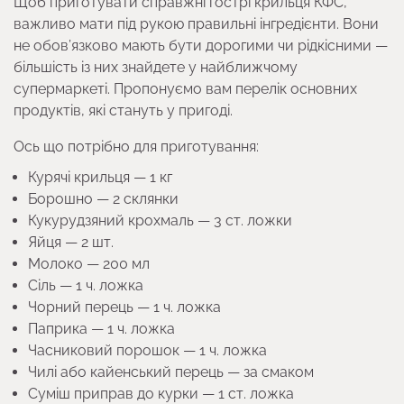
Щоб приготувати справжні гострі крильця КФС,
важливо мати під рукою правильні інгредієнти. Вони
не обов’язково мають бути дорогими чи рідкісними —
більшість із них знайдете у найближчому
супермаркеті. Пропонуємо вам перелік основних
продуктів, які стануть у пригоді.
Ось що потрібно для приготування:
Курячі крильця — 1 кг
Борошно — 2 склянки
Кукурудзяний крохмаль — 3 ст. ложки
Яйця — 2 шт.
Молоко — 200 мл
Сіль — 1 ч. ложка
Чорний перець — 1 ч. ложка
Паприка — 1 ч. ложка
Часниковий порошок — 1 ч. ложка
Чилі або кайенський перець — за смаком
Суміш приправ до курки — 1 ст. ложка