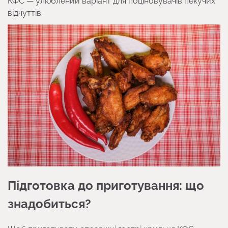
КФС — улюблений варіант для поціновувачів пекучих
відчуттів.
Підготовка до приготування: що
знадобиться?