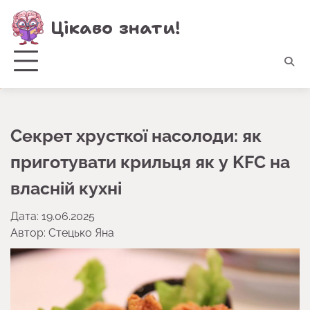
Перейти
Цікаво знати!
до
вмісту
Секрет хрусткої насолоди: як
приготувати крильця як у KFC на
власній кухні
Дата: 19.06.2025
Автор:
Стецько Яна