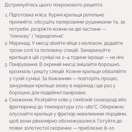
Дотримуйтесь цього покрокового рецепта:
Підготовка м’яса. Курячі крильця ретельно
промийте, обсушіть паперовими рушниками та, за
потреби, розріжте кожне на дві частини —
“плечову” і “передпліччя”.
Маринад. У мисці збийте яйця з молоком, додайте
трохи солі та половину спецій. Замаринуйте
крильця в цій суміші на 2–4 години (краще — на ніч).
Панірування. В окремій мисці змішайте борошно,
крохмаль і решту спецій. Кожне крильце обваляйте
у сухій суміші. За бажанням — повторіть процес,
зануривши крильце знову в маринад і ще раз у
борошно для подвійної паніровки.
Смаження. Розігрійте олію у глибокій сковороді або
фритюрниці до температури 170–180°C. Обережно
опускайте крильця у фритюр невеликими порціями,
щоб вони рівномірно обсмажувалися. Готуйте до
появи золотистої скоринки — приблизно 8–10