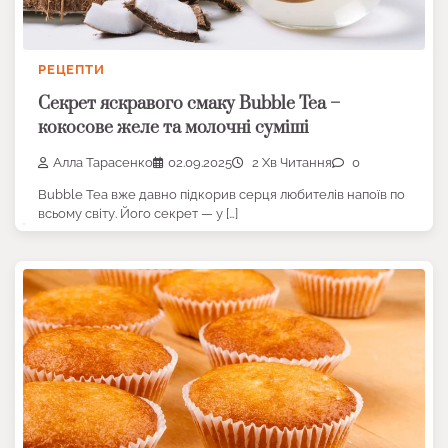
РЕЦЕПТИ
Секрет яскравого смаку Bubble Tea –
кокосове желе та молочні суміші
Алла Тарасенко
02.09.2025
2 Хв Читання
0
Bubble Tea вже давно підкорив серця любителів напоїв по
всьому світу. Його секрет — у […]