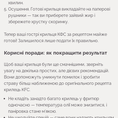
хвилин.
Осушення. Готові крильця викладайте на паперові
рушники — так ви приберете зайвий жир і
збережете хрустку скоринку.
Тепер ваші гострі крильця КФС за рецептом майже
готові! Залишилося лише подати їх правильно.
Корисні поради: як покращити результат
Щоб ваші крильця були ще смачнішими, зверніть
увагу на декілька простих, але дієвих рекомендацій.
Вони допоможуть уникнути помилок і зробити
страву більш наближеною до оригінального рецепта
крилець KFC.
Не кладіть занадто багато крилець у фритюр
одночасно — температура олії може знизитися, і
паніровка стане м’якою.
Не шкодуйте спецій — саме вони надають крильцям