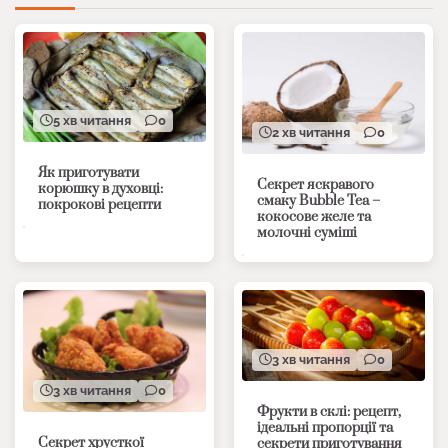
5 хв читання
0
2 хв читання
0
Як приготувати
Секрет яскравого
корюшку в духовці:
смаку Bubble Tea –
покрокові рецепти
кокосове желе та
молочні суміші
3 хв читання
0
3 хв читання
0
Фрукти в склі: рецепт,
ідеальні пропорції та
Секрет хрусткої
секрети приготування