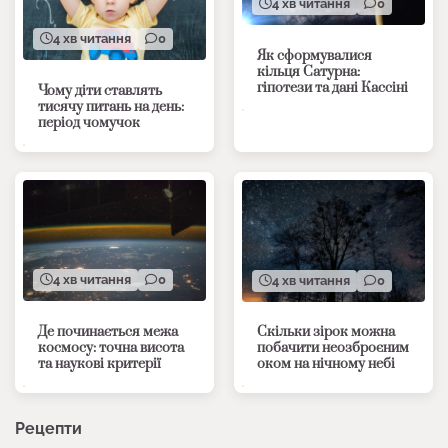
4 хв читання
0
4 хв читання
0
Як сформувалися
кільця Сатурна:
гіпотези та дані Кассіні
Чому діти ставлять
тисячу питань на день:
період чомучок
4 хв читання
0
4 хв читання
0
Де починається межа
Скільки зірок можна
космосу: точна висота
побачити неозброєним
та наукові критерії
оком на нічному небі
Рецепти