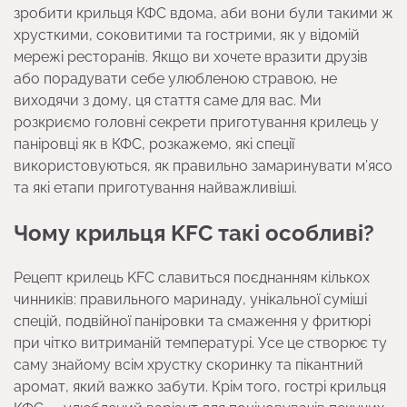
зробити крильця КФС вдома, аби вони були такими ж
хрусткими, соковитими та гострими, як у відомій
мережі ресторанів. Якщо ви хочете вразити друзів
або порадувати себе улюбленою стравою, не
виходячи з дому, ця стаття саме для вас. Ми
розкриємо головні секрети приготування крилець у
паніровці як в КФС, розкажемо, які спеції
використовуються, як правильно замаринувати м’ясо
та які етапи приготування найважливіші.
Чому крильця KFC такі особливі?
Рецепт крилець KFC славиться поєднанням кількох
чинників: правильного маринаду, унікальної суміші
спецій, подвійної паніровки та смаження у фритюрі
при чітко витриманій температурі. Усе це створює ту
саму знайому всім хрустку скоринку та пікантний
аромат, який важко забути. Крім того, гострі крильця