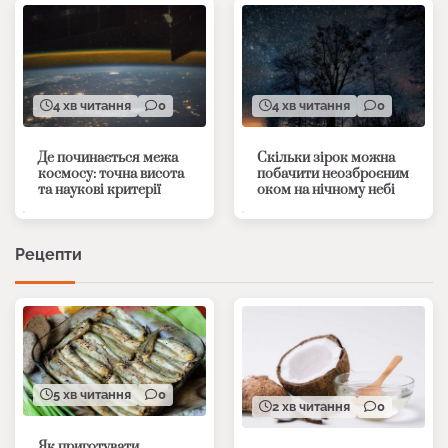
4 хв читання
0
4 хв читання
0
Де починається межа
Скільки зірок можна
космосу: точна висота
побачити неозброєним
та наукові критерії
оком на нічному небі
Рецепти
5 хв читання
0
2 хв читання
0
Як приготувати