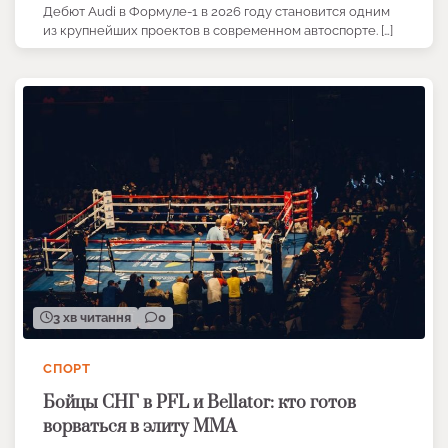
Дебют Audi в Формуле-1 в 2026 году становится одним
из крупнейших проектов в современном автоспорте. […]
3 хв читання
0
СПОРТ
Бойцы СНГ в PFL и Bellator: кто готов
ворваться в элиту ММА