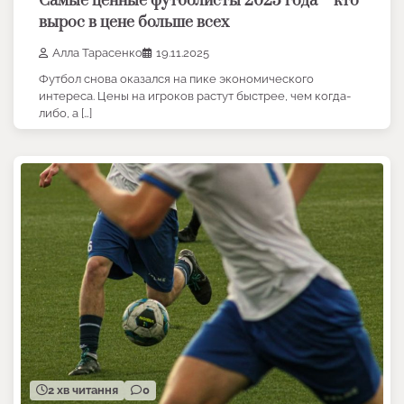
Самые ценные футболисты 2025 года – кто
вырос в цене больше всех
Алла Тарасенко
19.11.2025
Футбол снова оказался на пике экономического
интереса. Цены на игроков растут быстрее, чем когда-
либо, а […]
2 хв читання
0