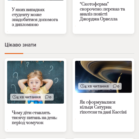
“Скотоферма”
скорочено: переказ та
У яких випадках
аналіз повісті
студенту може
Джорджа Орвелла
знадобитися допомога
з дипломною
Цікаво знати
4 хв читання
0
4 хв читання
0
Як сформувалися
кільця Сатурна:
гіпотези та дані Кассіні
Чому діти ставлять
тисячу питань на день:
період чомучок