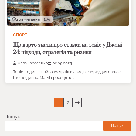
2 хв читання
0
СПОРТ
Що варто знати про ставки на теніс у Джоні
24: підходи, стратегія та ризики
Алла Тарасенко
02.09.2025
Теніс – один із найпопулярніших видів спорту для ставок,
і це не дивно. Матчі проходять […]
Пагінація
1
2
записів
Пошук
Пошук