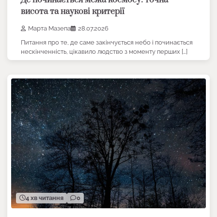
Де починається межа космосу: точна
висота та наукові критерії
Марта Мазепа
28.07.2026
Питання про те, де саме закінчується небо і починається
нескінченність, цікавило людство з моменту перших […]
4 хв читання
0