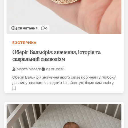
4 хв читання
0
ЕЗОТЕРИКА
Оберіг Валькірія: значення, історія та
сакральний символізм
Марта Мазепа
04.08.2026
Оберіг Валькірія значення якого сягає корінням у глибоку
давнину, вважається одним із найпотужніших символів у
[…]