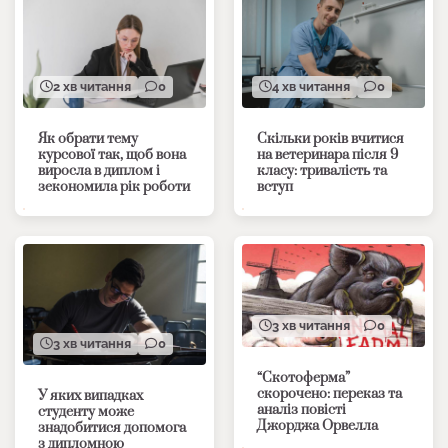
2 хв читання
0
4 хв читання
0
Як обрати тему
Скільки років вчитися
курсової так, щоб вона
на ветеринара після 9
виросла в диплом і
класу: тривалість та
зекономила рік роботи
вступ
3 хв читання
0
3 хв читання
0
“Скотоферма”
скорочено: переказ та
У яких випадках
аналіз повісті
студенту може
Джорджа Орвелла
знадобитися допомога
з дипломною