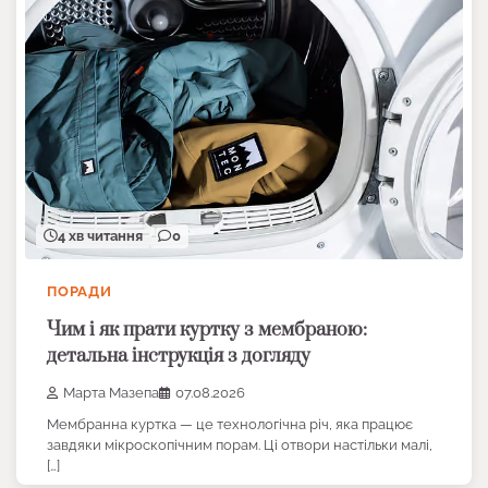
4 хв читання
0
ПОРАДИ
Чим і як прати куртку з мембраною:
детальна інструкція з догляду
Марта Мазепа
07.08.2026
Мембранна куртка — це технологічна річ, яка працює
завдяки мікроскопічним порам. Ці отвори настільки малі,
[…]