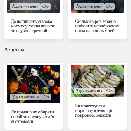
4 хв читання
0
4 хв читання
0
Де починається межа
Скільки зірок можна
космосу: точна висота
побачити неозброєним
та наукові критерії
оком на нічному небі
Рецепти
5 хв читання
0
9 хв читання
0
Як приготувати
корюшку в духовці:
Як правильно обирати
покрокові рецепти
спеції та поєднувати їх
зі стравами