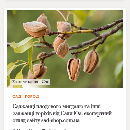
2 хв читання
0
САД І ГОРОД
Саджанці плодового мигдалю та інші
саджанці горіхів від Сади Юа: експертний
огляд сайту sad-shop.com.ua