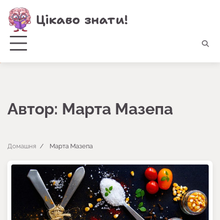
Перейти
Цікаво знати!
до
вмісту
Автор:
Марта Мазепа
Домашня
Марта Мазепа