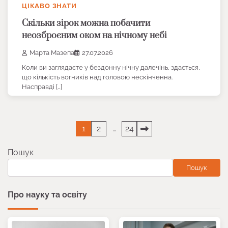
ЦІКАВО ЗНАТИ
Скільки зірок можна побачити
неозброєним оком на нічному небі
Марта Мазепа
27.07.2026
Коли ви заглядаєте у бездонну нічну далечінь, здається,
що кількість вогників над головою нескінченна.
Насправді […]
Пагінація
1
2
…
24
записів
Пошук
Пошук
Про науку та освіту