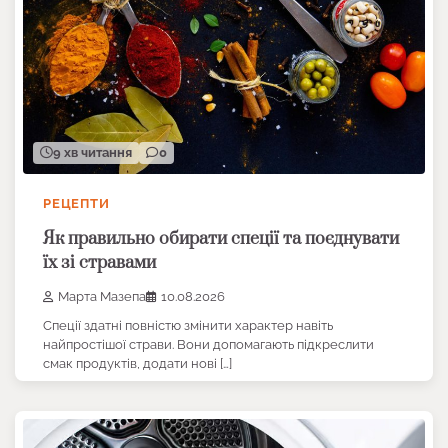
9 хв читання
0
РЕЦЕПТИ
Як правильно обирати спеції та поєднувати
їх зі стравами
Марта Мазепа
10.08.2026
Спеції здатні повністю змінити характер навіть
найпростішої страви. Вони допомагають підкреслити
смак продуктів, додати нові […]