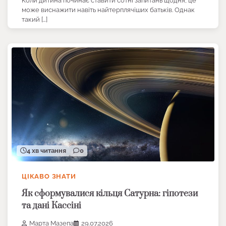
Коли дитина починає ставити сотні запитань щодня, це
може виснажити навіть найтерплячіших батьків. Однак
такий […]
4 хв читання
0
ЦІКАВО ЗНАТИ
Як сформувалися кільця Сатурна: гіпотези
та дані Кассіні
Марта Мазепа
29.07.2026