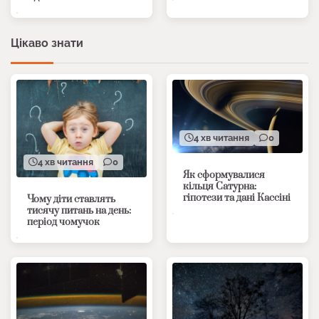
Цікаво знати
4 хв читання
0
4 хв читання
0
Як сформувалися
кільця Сатурна:
гіпотези та дані Кассіні
Чому діти ставлять
тисячу питань на день:
період чомучок