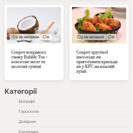
2 хв читання
0
3 хв читання
0
Секрет яскравого
Секрет хрусткої
смаку Bubble Tea –
насолоди: як
кокосове желе та
приготувати крильця
молочні суміші
як у KFC на власній
кухні
Категорії
Біографії
Гороскопи
Довідник
Езотерика