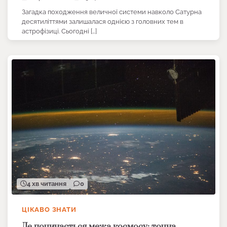
Загадка походження величної системи навколо Сатурна
десятиліттями залишалася однією з головних тем в
астрофізиці. Сьогодні […]
4 хв читання
0
ЦІКАВО ЗНАТИ