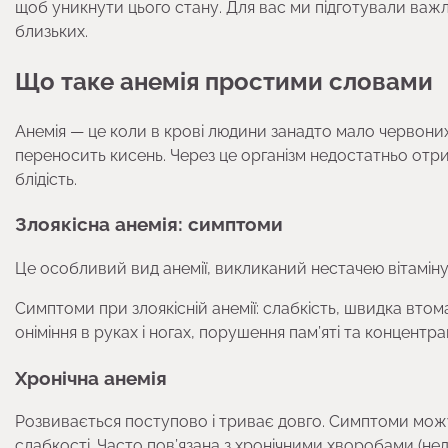
щоб уникнути цього стану. Для вас ми підготували важ
близьких.
Що таке анемія простими словами
Анемія — це коли в крові людини занадто мало червоних
переносить кисень. Через це організм недостатньо отри
блідість.
Злоякісна анемія: симптоми
Це особливий вид анемії, викликаний нестачею вітамін
Симптоми при злоякісній анемії: слабкість, швидка втом
оніміння в руках і ногах, порушення пам’яті та концентр
Хронічна анемія
Розвивається поступово і триває довго. Симптоми можу
слабкості. Часто пов’язана з хронічними хворобами (нед