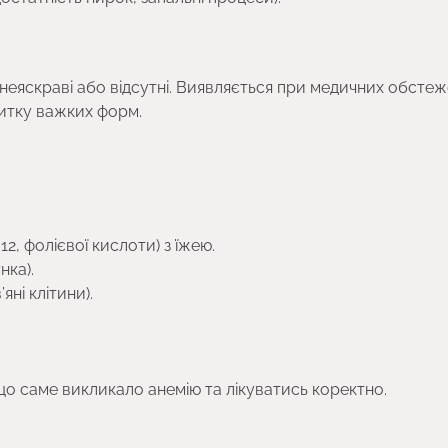
неяскраві або відсутні. Виявляється при медичних обстеж
итку важких форм.
2, фолієвої кислоти) з їжею.
нка).
ні клітини).
що саме викликало анемію та лікуватись коректно.