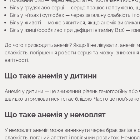
Головний біль — через недостатнє постачання кисню 
Біль у грудях або серці — серце працює напружено, 
Біль у м’язах і суглобах — через загальну слабкість і
Біль у животі — може з’явитися, якщо анемія виклик
Біль у язиці (особливо при дефіциті вітаміну B12) — 
До чого призводить анемія? Якщо її не лікувати, анемія
слабкість, погіршення роботи серця та мозку, зниження 
вагітності.
Що таке анемія у дитини
Анемія у дитини — це знижений рівень гемоглобіну або ч
швидко втомлюватися і стає блідою. Часто це пов’язано з 
Що таке анемія у немовлят
У немовлят анемія може виникнути через брак заліза в 
слабкість, поганий апетит і повільний розвиток. Немо