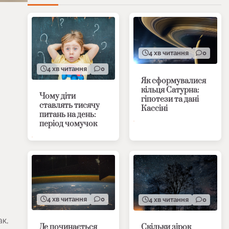
4 хв читання
0
4 хв читання
0
Як сформувалися
кільця Сатурна:
Чому діти
гіпотези та дані
ставлять тисячу
Кассіні
питань на день:
період чомучок
4 хв читання
0
4 хв читання
0
ак,
Де починається
Скільки зірок