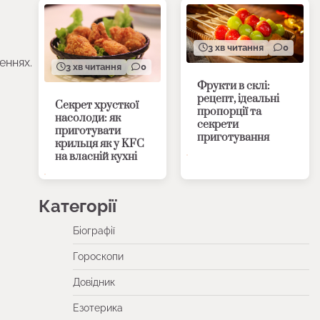
3 хв читання
0
еннях.
3 хв читання
0
Фрукти в склі:
рецепт, ідеальні
Секрет хрусткої
пропорції та
насолоди: як
секрети
приготувати
приготування
крильця як у KFC
на власній кухні
Категорії
Біографії
Гороскопи
Довідник
Езотерика