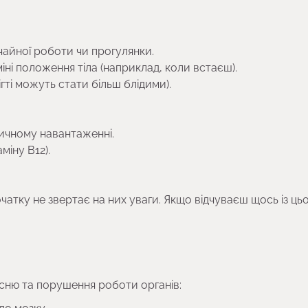
айної роботи чи прогулянки.
іні положення тіла (наприклад, коли встаєш).
ігті можуть стати більш блідими).
зичному навантаженні.
міну B12).
чатку не звертає на них уваги. Якщо відчуваєш щось із ць
кисню та порушення роботи органів: