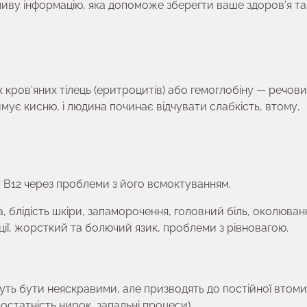
ливу інформацію, яка допоможе зберегти ваше здоров’я т
 кров’яних тілець (еритроцитів) або гемоглобіну — речови
мує кисню, і людина починає відчувати слабкість, втому,
у B12 через проблеми з його всмоктуванням.
а, блідість шкіри, запаморочення, головний біль, околюван
ації, жорсткий та болючий язик, проблеми з рівновагою.
ть бути неяскравими, але призводять до постійної втоми
остатність нирок, запальні процеси).