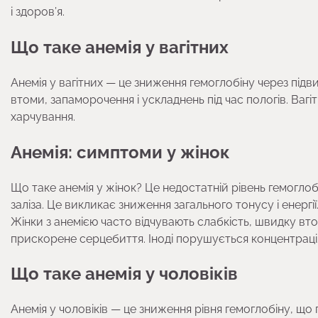
і здоров’я.
Що таке анемія у вагітних
Анемія у вагітних — це зниження гемоглобіну через підви
втоми, запаморочення і ускладнень під час пологів. Ваг
харчування.
Анемія: симптоми у жінок
Що таке анемія у жінок? Це недостатній рівень гемоглоб
заліза. Це викликає зниження загального тонусу і енергі
Жінки з анемією часто відчувають слабкість, швидку вто
прискорене серцебиття. Іноді порушується концентрація
Що таке анемія у чоловіків
Анемія у чоловіків — це зниження рівня гемоглобіну, що