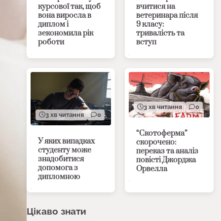
курсової так, щоб
вчитися на
вона виросла в
ветеринара після
диплом і
9 класу:
зекономила рік
тривалість та
роботи
вступ
3 хв читання
0
3 хв читання
0
“Скотоферма”
У яких випадках
скорочено:
студенту може
переказ та аналіз
знадобитися
повісті Джорджа
допомога з
Орвелла
дипломною
Цікаво знати