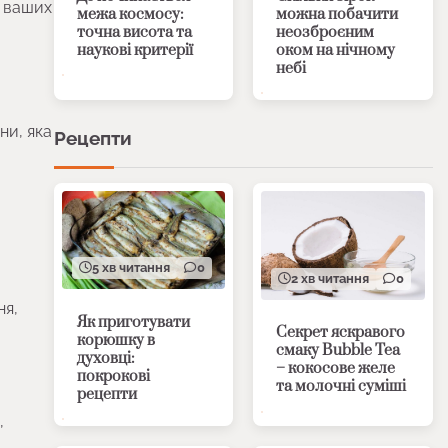
а ваших
межа космосу:
можна побачити
точна висота та
неозброєним
наукові критерії
оком на нічному
небі
ни, яка
Рецепти
5 хв читання
0
2 хв читання
0
ня,
Як приготувати
Секрет яскравого
корюшку в
смаку Bubble Tea
духовці:
– кокосове желе
покрокові
та молочні суміші
рецепти
,