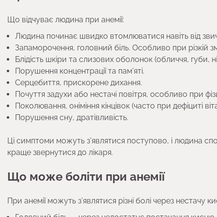
Що відчуває людина при анемії:
Людина починає швидко втомлюватися навіть від звич
Запаморочення, головний біль. Особливо при різкій зм
Блідість шкіри та слизових оболонок (обличчя, губи, н
Порушення концентрації та пам’яті.
Серцебиття, прискорене дихання.
Почуття задухи або нестачі повітря, особливо при фі
Поколювання, оніміння кінцівок (часто при дефіциті віта
Порушення сну, дратівливість.
Ці симптоми можуть з’являтися поступово, і людина спо
краще звернутися до лікаря.
Що може боліти при анемії
При анемії можуть з’являтися різні болі через нестачу 