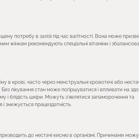
щену потребу в залізі під час вагітності. Вона може призв
ітним жінкам рекомендують спеціальні вітаміни і збалансов
іну в крові, часто через менструальні кровотечі або неста
ї. Без лікування стан може погіршуватися і впливати на здо
му і блідість шкіри. Можуть з’являтися запаморочення та
 і знижується працездатність.
 призводить до нестачі кисню в організмі. Причинами можу