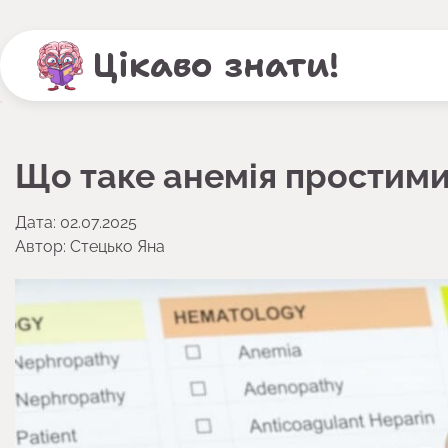
Перейти
до
Цікаво знати!
вмісту
Що таке анемія простими
Дата: 02.07.2025
Автор:
Стецько Яна