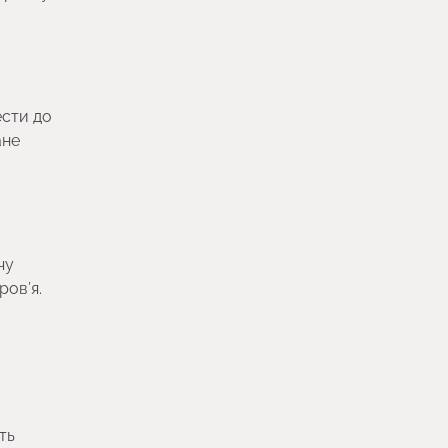
ести до
ане
чу
ров’я.
ть