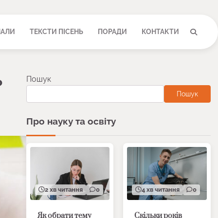
НАЛИ
ТЕКСТИ ПІСЕНЬ
ПОРАДИ
КОНТАКТИ
Пошук
?
Пошук
Про науку та освіту
2 хв читання
0
4 хв читання
0
Як обрати тему
Скільки років