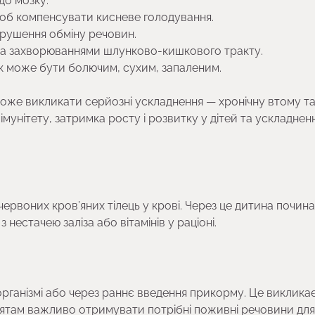
до мозку.
щоб компенсувати кисневе голодування.
 порушення обміну речовин.
ана захворюваннями шлунково-кишкового тракту.
язик може бути болючим, сухим, запаленим.
 може викликати серйозні ускладнення — хронічну втому т
імунітету, затримка росту і розвитку у дітей та ускладнен
ервоних кров’яних тілець у крові. Через це дитина почин
нестачею заліза або вітамінів у раціоні.
організмі або через раннє введення прикорму. Це виклика
влятам важливо отримувати потрібні поживні речовини дл