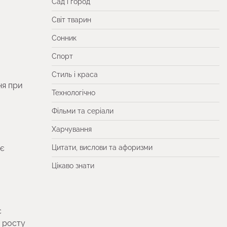
Сад і город
Світ тварин
Сонник
Спорт
а
Стиль і краса
ня при
Технологічно
Фільми та серіали
Харчування
ає
Цитати, вислови та афоризми
Цікаво знати
є
я росту