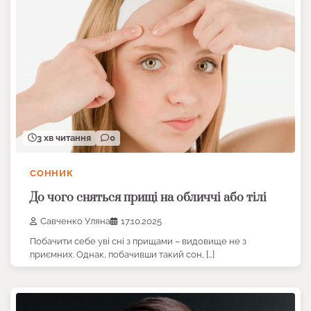
3 хв читання
0
СОННИК
До чого сняться прищі на обличчі або тілі
Савченко Уляна
17.10.2025
Побачити себе уві сні з прищами – видовище не з
приємних. Однак, побачивши такий сон, […]