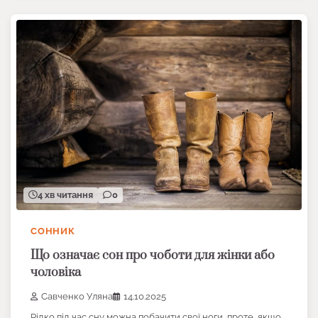
4 хв читання
0
СОННИК
Що означає сон про чоботи для жінки або
чоловіка
Савченко Уляна
14.10.2025
Рідко під час сну можна побачити свої ноги, проте, якщо