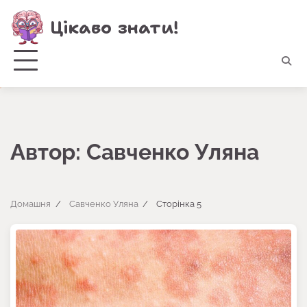
Перейти
Цікаво знати!
до
вмісту
Автор:
Савченко Уляна
Домашня
Савченко Уляна
Сторінка 5