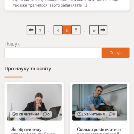
так вже трапилося, варто запам’ятати […]
Пагінація
1
…
4
5
6
…
9
записів
Пошук
Пошук
Про науку та освіту
2 хв читання
0
4 хв читання
0
Як обрати тему
Скільки років вчитися