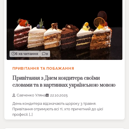
6 хв читання
0
ПРИВІТАННЯ ТА ПОБАЖАННЯ
Привітання з Днем кондитера своїми
словами та в картинках українською мовою
Савченко Уляна
22.10.2025
День кондитера відзначають щороку 3 травня.
Привітання отримують всі ті, хто причетний до цієї
професії. […]