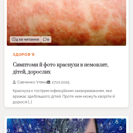
4 хв читання
0
ЗДОРОВ’Я
Симптоми й фото краснухи в немовлят,
дітей, дорослих
Савченко Уляна
27.10.2025
Краснуха є гострим інфекційним захворюванням, яке
вражає здебільшого дітей. Проте ним можуть хворіти й
дорослі […]