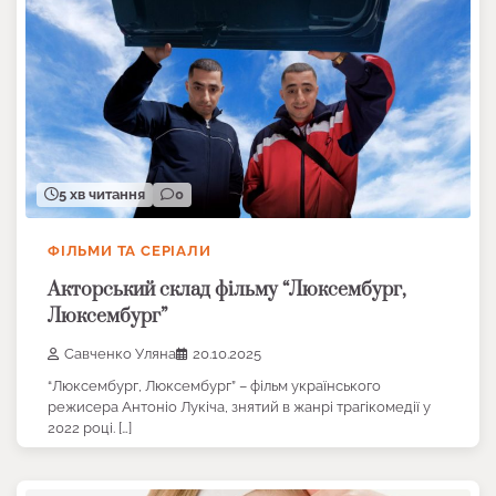
5 хв читання
0
ФІЛЬМИ ТА СЕРІАЛИ
Акторський склад фільму “Люксембург,
Люксембург”
Савченко Уляна
20.10.2025
“Люксембург, Люксембург” – фільм українського
режисера Антоніо Лукіча, знятий в жанрі трагікомедії у
2022 році. […]