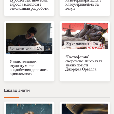
курсової так, щоб вона
на ветеринара після 9
виросла в диплом і
класу: тривалість та
зекономила рік роботи
вступ
3 хв читання
0
3 хв читання
0
“Скотоферма”
скорочено: переказ та
У яких випадках
аналіз повісті
студенту може
Джорджа Орвелла
знадобитися допомога
з дипломною
Цікаво знати