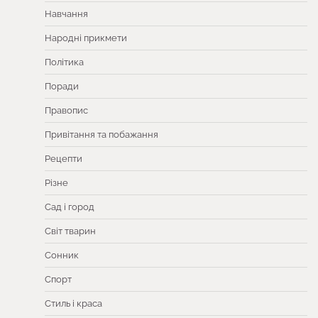
Навчання
Народні прикмети
Політика
Поради
Правопис
Привітання та побажання
Рецепти
Різне
Сад і город
Світ тварин
Сонник
Спорт
Стиль і краса