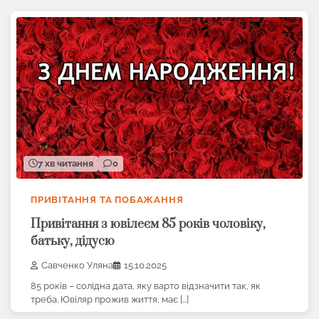
7 хв читання
0
ПРИВІТАННЯ ТА ПОБАЖАННЯ
Привітання з ювілеєм 85 років чоловіку,
батьку, дідусю
Савченко Уляна
15.10.2025
85 років – солідна дата, яку варто відзначити так, як
треба. Ювіляр прожив життя, має […]