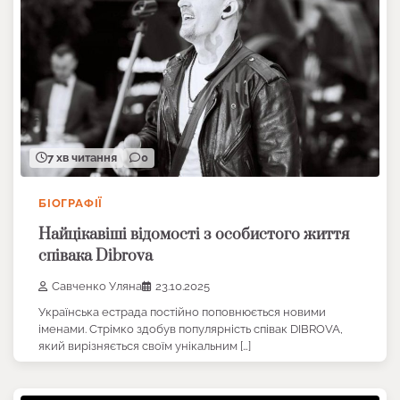
7 хв читання
0
БІОГРАФІЇ
Найцікавіші відомості з особистого життя
співака Dibrova
Савченко Уляна
23.10.2025
Українська естрада постійно поповнюється новими
іменами. Стрімко здобув популярність співак DIBROVA,
який вирізняється своїм унікальним […]