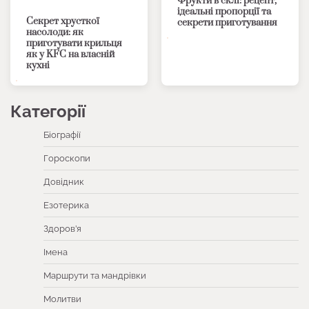
Фрукти в склі: рецепт,
ідеальні пропорції та
Секрет хрусткої
секрети приготування
насолоди: як
приготувати крильця
як у KFC на власній
кухні
Категорії
Біографії
Гороскопи
Довідник
Езотерика
Здоров’я
Імена
Маршрути та мандрівки
Молитви