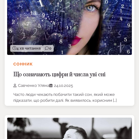
4 хв читання
0
СОННИК
Що означають цифри й числа уві сні
Савченко Уляна
24.10.2025
Часто люди чекають побачити такий сон, який може
підказати, що робити далі. Як виявилось, корисним […]