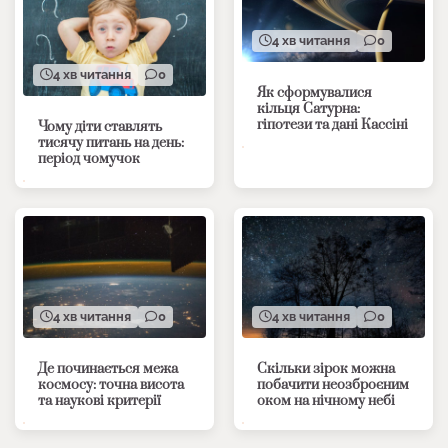
4 хв читання
0
4 хв читання
0
Як сформувалися
кільця Сатурна:
гіпотези та дані Кассіні
Чому діти ставлять
тисячу питань на день:
період чомучок
4 хв читання
0
4 хв читання
0
Де починається межа
Скільки зірок можна
космосу: точна висота
побачити неозброєним
та наукові критерії
оком на нічному небі