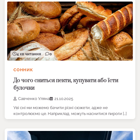
4 хв читання
0
СОННИК
До чого сниться пекти, купувати або їсти
булочки
Савченко Уляна
21.10.2025
Уві сні ми можемо бачити різні сюжети, адже не
контролюємо це. Наприклад, можуть наснитися пироги […]