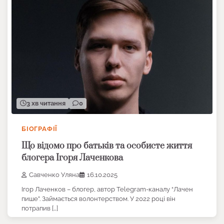
3 хв читання
0
БІОГРАФІЇ
Що відомо про батьків та особисте життя
блогера Ігоря Лаченкова
Савченко Уляна
16.10.2025
Ігор Лаченков – блогер, автор Telegram-каналу “Лачен
пише”. Займається волонтерством. У 2022 році він
потрапив […]