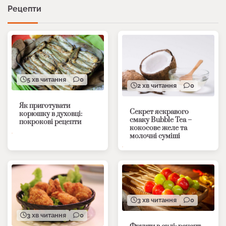
Рецепти
5 хв читання
0
2 хв читання
0
Як приготувати
Секрет яскравого
корюшку в духовці:
смаку Bubble Tea –
покрокові рецепти
кокосове желе та
молочні суміші
3 хв читання
0
3 хв читання
0