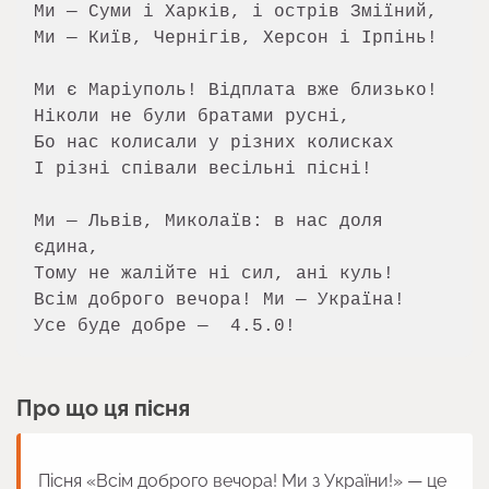
Ми — Суми і Харків, і острів Зміїний,

Ми — Київ, Чернігів, Херсон і Ірпінь!

Ми є Маріуполь! Відплата вже близько!

Ніколи не були братами русні,

Бо нас колисали у різних колисках

І різні співали весільні пісні!

Ми — Львів, Миколаїв: в нас доля 
єдина,

Тому не жалійте ні сил, ані куль!

Всім доброго вечора! Ми — Україна!

Усе буде добре —  4.5.0!
Про що ця пісня
Пісня «Всім доброго вечора! Ми з України!» — це