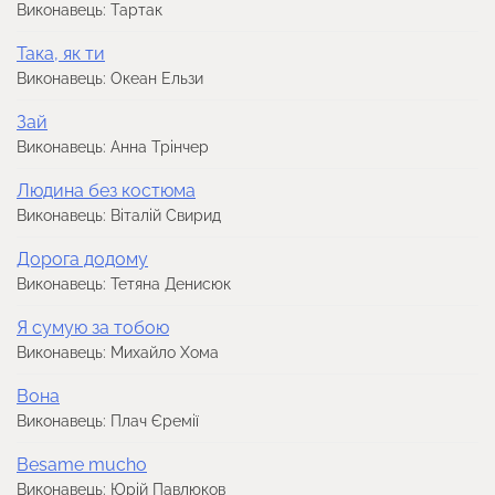
Виконавець: Тартак
Така, як ти
Виконавець: Океан Ельзи
Зай
Виконавець: Анна Трінчер
Людина без костюма
Виконавець: Віталій Свирид
Дорога додому
Виконавець: Тетяна Денисюк
Я сумую за тобою
Виконавець: Михайло Хома
Вона
Виконавець: Плач Єремії
Besame mucho
Виконавець: Юрій Павлюков