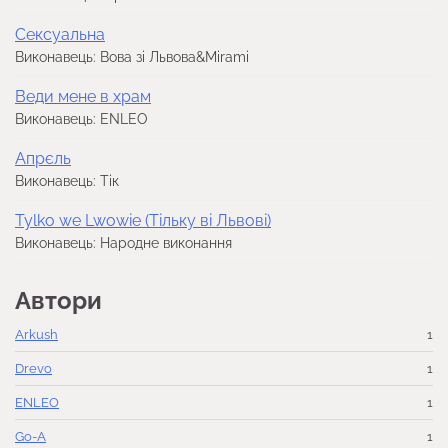
Сексуальна
Виконавець: Вова зі Львова&Mirami
Веди мене в храм
Виконавець: ENLEO
Апрєль
Виконавець: Тік
Tylko we Lwowie (Тільку ві Львові)
Виконавець: Народне виконання
Автори
Arkush
1
Drevo
1
ENLEO
1
Go-A
1