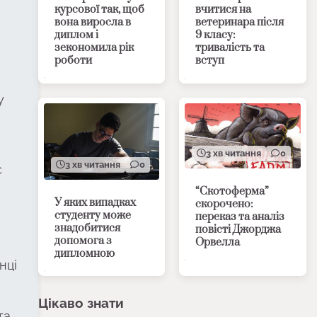
курсової так, щоб
вчитися на
вона виросла в
ветеринара після
диплом і
9 класу:
зекономила рік
тривалість та
роботи
вступ
у
3 хв читання
0
3 хв читання
0
є
“Скотоферма”
У яких випадках
скорочено:
студенту може
переказ та аналіз
знадобитися
повісті Джорджа
допомога з
Орвелла
дипломною
нці
Цікаво знати
та