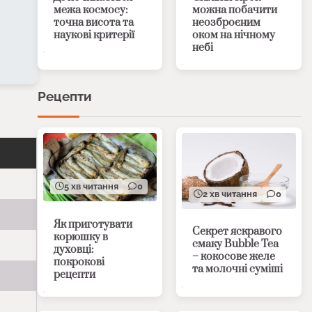
межа космосу:
можна побачити
точна висота та
неозброєним
наукові критерії
оком на нічному
небі
Рецепти
5 хв читання
0
2 хв читання
0
Як приготувати
Секрет яскравого
корюшку в
смаку Bubble Tea
духовці:
– кокосове желе
покрокові
та молочні суміші
рецепти