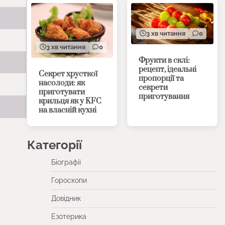
3 хв читання
0
3 хв читання
0
Фрукти в склі:
рецепт, ідеальні
Секрет хрусткої
пропорції та
насолоди: як
секрети
приготувати
приготування
крильця як у KFC
на власній кухні
Категорії
Біографії
Гороскопи
Довідник
Езотерика