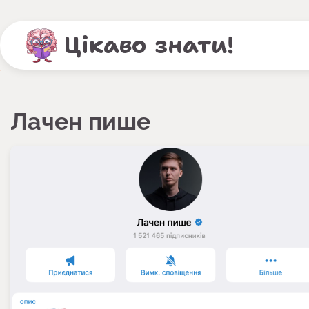
Перейти
до
Цікаво знати!
вмісту
Лачен пише