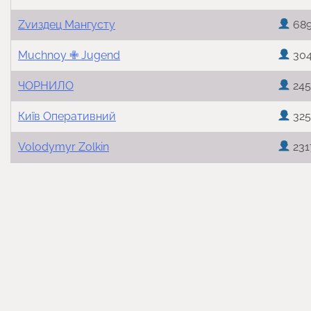
Zvиздец Мангусту
689
Muchnoy ✙ Jugend
30
ЧОРНИЛО
245
Київ Оперативний
325
Volodymyr Zolkin
231