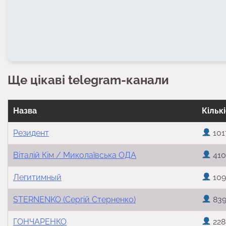
Ще цікаві telegram-канали
Назва
Кільк
Резидент
101
Віталій Кім / Миколаївська ОДА
410
Легитимный
109
STERNENKO (Сергій Стерненко)
839
ГОНЧАРЕНКО
228