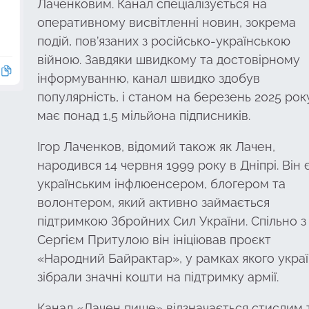
Лаченковим. Канал спеціалізується на
оперативному висвітленні новин, зокрема
подій, пов’язаних з російсько-українською
війною. Завдяки швидкому та достовірному
інформуванню, канал швидко здобув
популярність, і станом на березень 2025 рок
має понад 1,5 мільйона підписників.
Ігор Лаченков, відомий також як Лачен,
народився 14 червня 1999 року в Дніпрі. Він 
українським інфлюенсером, блогером та
волонтером, який активно займається
підтримкою Збройних Сил України. Спільно з
Сергієм Притулою він ініціював проєкт
«Народний Байрактар», у рамках якого украї
зібрали значні кошти на підтримку армії.
Канал «Лачен пише» відзначається стислим 