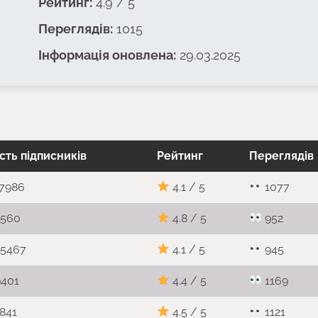
Рейтинг:
4.9 / 5
Переглядів:
1015
Інформація оновлена:
29.03.2025
ість підписників
Рейтинг
Переглядів
7986
4.
1
/ 5
1077
560
4.
8
/ 5
952
5467
4.
1
/ 5
945
401
4.
4
/ 5
1169
841
4.
5
/ 5
1121