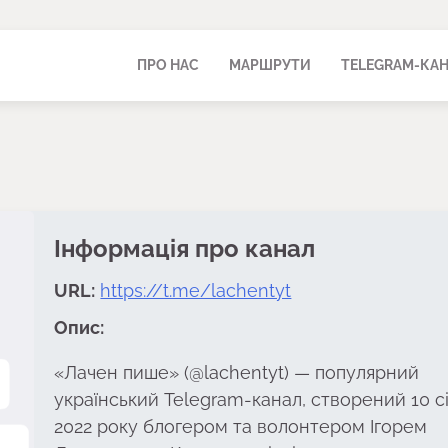
ПРО НАС
МАРШРУТИ
TELEGRAM-КА
Інформація про канал
URL:
https://t.me/lachentyt
Опис:
«Лачен пише» (@lachentyt) — популярний
український Telegram-канал, створений 10 с
2022 року блогером та волонтером Ігорем