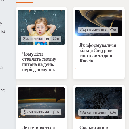
у
на
4 хв читання
0
4 хв читання
0
Як сформувалися
кільця Сатурна:
Чому діти
гіпотези та дані
ставлять тисячу
Кассіні
питань на день:
із
період чомучок
ого
4 хв читання
0
4 хв читання
0
Де починається
Скільки зірок