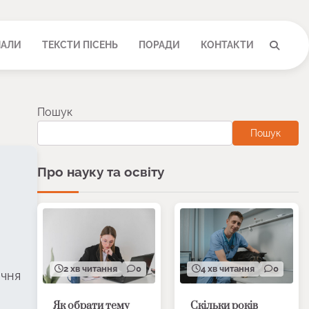
НАЛИ
ТЕКСТИ ПІСЕНЬ
ПОРАДИ
КОНТАКТИ
Пошук
Пошук
Про науку та освіту
2 хв читання
0
4 хв читання
0
ічня
Як обрати тему
Скільки років