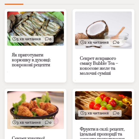
5 хв читання
0
2 хв читання
0
Як приготувати
Секрет яскравого
корюшку в духовці:
смаку Bubble Tea –
покрокові рецепти
кокосове желе та
молочні суміші
3 хв читання
0
3 хв читання
0
Фрукти в склі: рецепт,
ідеальні пропорції та
Секрет хрусткої