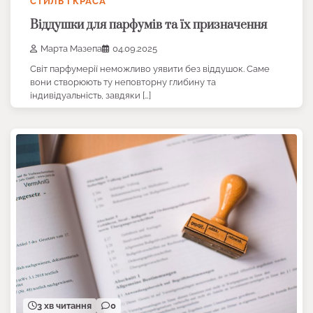
СТИЛЬ І КРАСА
Віддушки для парфумів та їх призначення
Марта Мазепа
04.09.2025
Світ парфумерії неможливо уявити без віддушок. Саме
вони створюють ту неповторну глибину та
індивідуальність, завдяки […]
3 хв читання
0