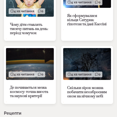
4 хв читання
0
4 хв читання
0
Як сформувалися
кільця Сатурна:
гіпотези та дані Кассіні
Чому діти ставлять
тисячу питань на день:
період чомучок
4 хв читання
0
4 хв читання
0
Де починається межа
Скільки зірок можна
космосу: точна висота
побачити неозброєним
та наукові критерії
оком на нічному небі
Рецепти