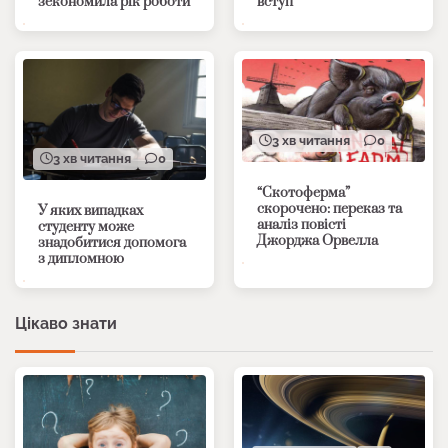
зекономила рік роботи
вступ
3 хв читання
0
3 хв читання
0
“Скотоферма”
скорочено: переказ та
У яких випадках
аналіз повісті
студенту може
Джорджа Орвелла
знадобитися допомога
з дипломною
Цікаво знати