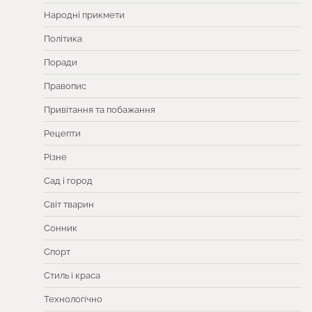
Народні прикмети
Політика
Поради
Правопис
Привітання та побажання
Рецепти
Різне
Сад і город
Світ тварин
Сонник
Спорт
Стиль і краса
Технологічно