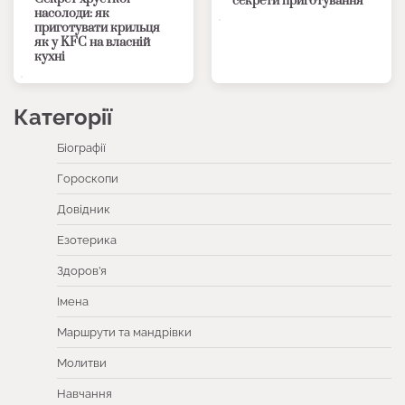
секрети приготування
насолоди: як
приготувати крильця
як у KFC на власній
кухні
Категорії
Біографії
Гороскопи
Довідник
Езотерика
Здоров’я
Імена
Маршрути та мандрівки
Молитви
Навчання