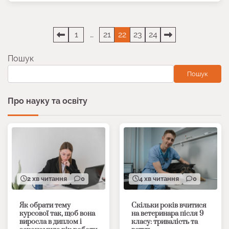
Пагінація
1
…
21
22
23
24
записів
Пошук
Пошук
Про науку та освіту
2 хв читання
0
4 хв читання
0
Як обрати тему
Скільки років вчитися
курсової так, щоб вона
на ветеринара після 9
виросла в диплом і
класу: тривалість та