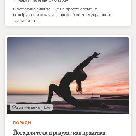
Марта Мазепа
05.09.2025
Скатертина вишита – це не просто елемент
сервірування столу, а справжній символ українських
традицій та […]
2 хв читання
0
ПОРАДИ
Йога для тела и разума: как практика