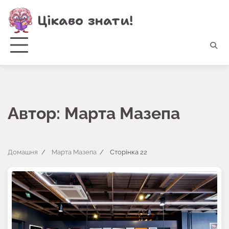
Перейти
Цікаво знати!
до
вмісту
Автор:
Марта Мазепа
Домашня
Марта Мазепа
Сторінка 22