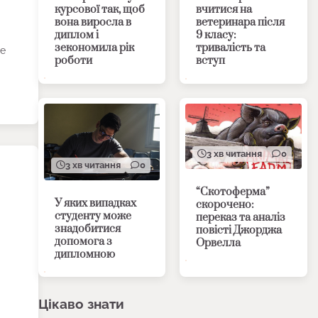
курсової так, щоб
вчитися на
вона виросла в
ветеринара після
диплом і
9 класу:
зекономила рік
тривалість та
ле
роботи
вступ
3 хв читання
0
3 хв читання
0
“Скотоферма”
У яких випадках
скорочено:
студенту може
переказ та аналіз
знадобитися
повісті Джорджа
допомога з
Орвелла
дипломною
Цікаво знати