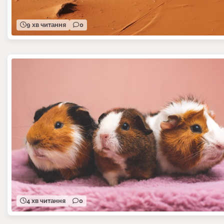
9 хв читання
0
4 хв читання
0