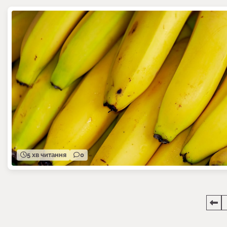
5 хв читання
0
Пагінація
записів