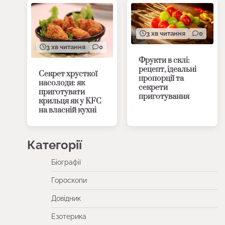
3 хв читання
0
3 хв читання
0
Фрукти в склі:
рецепт, ідеальні
Секрет хрусткої
пропорції та
насолоди: як
секрети
приготувати
приготування
крильця як у KFC
на власній кухні
Категорії
Біографії
Гороскопи
Довідник
Езотерика