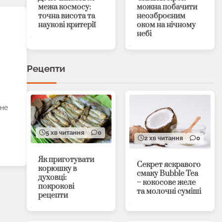
межа космосу:
можна побачити
точна висота та
неозброєним
наукові критерії
оком на нічному
небі
Рецепти
 не
5 хв читання
0
2 хв читання
0
Як приготувати
Секрет яскравого
корюшку в
смаку Bubble Tea
духовці:
– кокосове желе
покрокові
та молочні суміші
рецепти