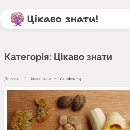
Перейти
до
Цікаво знати!
вмісту
Категорія:
Цікаво знати
Домашня
Цікаво знати
Сторінка 14