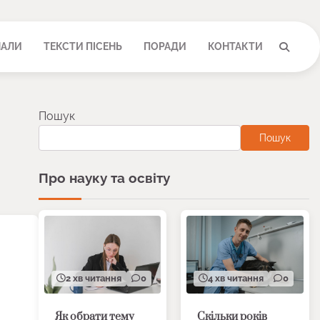
НАЛИ
ТЕКСТИ ПІСЕНЬ
ПОРАДИ
КОНТАКТИ
Пошук
Пошук
Про науку та освіту
2 хв читання
0
4 хв читання
0
Як обрати тему
Скільки років