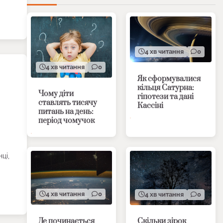
4 хв читання
0
4 хв читання
0
Як сформувалися
кільця Сатурна:
Чому діти
гіпотези та дані
ставлять тисячу
Кассіні
питань на день:
період чомучок
ці,
4 хв читання
0
4 хв читання
0
Де починається
Скільки зірок