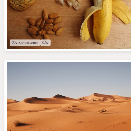
7 хв читання
0