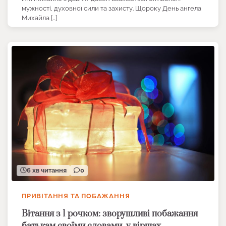
мужності, духовної сили та захисту. Щороку День ангела
Михайла […]
6 хв читання
0
ПРИВІТАННЯ ТА ПОБАЖАННЯ
Вітання з 1 рочком: зворушливі побажання
батькам своїми словами, у віршах,