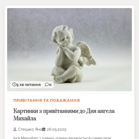
5 хв читання
0
ПРИВІТАННЯ ТА ПОБАЖАННЯ
Картинки з привітаннями до Дня ангела
Михайла
Стецько Яна
26.05.2025
Ім’я Михайло з давніх-давен вважається символом