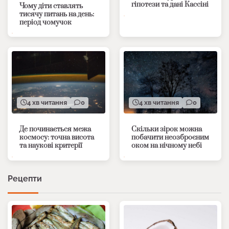
гіпотези та дані Кассіні
Чому діти ставлять
тисячу питань на день:
період чомучок
4 хв читання
0
4 хв читання
0
Де починається межа
Скільки зірок можна
космосу: точна висота
побачити неозброєним
та наукові критерії
оком на нічному небі
Рецепти