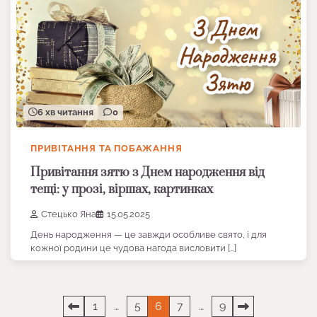
6 хв читання
0
ПРИВІТАННЯ ТА ПОБАЖАННЯ
Привітання зятю з Днем народження від
тещі: у прозі, віршах, картинках
Стецько Яна
15.05.2025
День народження — це завжди особливе свято, і для
кожної родини це чудова нагода висловити […]
Пагінація
1
…
5
6
7
…
9