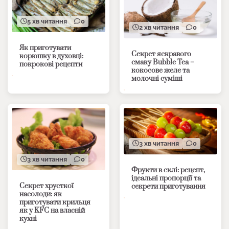
5 хв читання
0
2 хв читання
0
Як приготувати
Секрет яскравого
корюшку в духовці:
смаку Bubble Tea –
покрокові рецепти
кокосове желе та
молочні суміші
3 хв читання
0
3 хв читання
0
Фрукти в склі: рецепт,
ідеальні пропорції та
Секрет хрусткої
секрети приготування
насолоди: як
приготувати крильця
як у KFC на власній
кухні