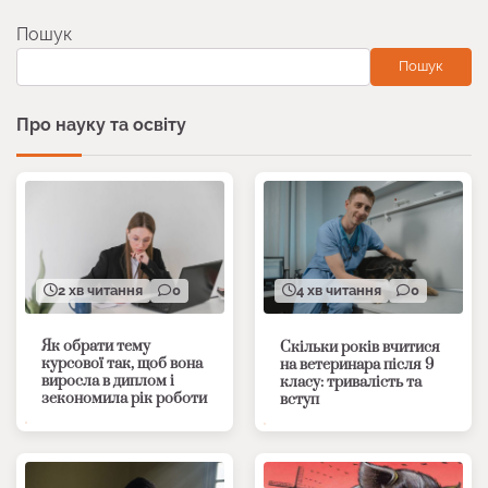
записів
Пошук
Пошук
Про науку та освіту
2 хв читання
0
4 хв читання
0
Як обрати тему
Скільки років вчитися
курсової так, щоб вона
на ветеринара після 9
виросла в диплом і
класу: тривалість та
зекономила рік роботи
вступ