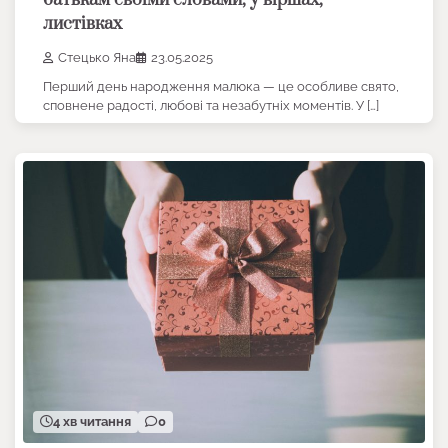
листівках
Стецько Яна
23.05.2025
Перший день народження малюка — це особливе свято,
сповнене радості, любові та незабутніх моментів. У […]
4 хв читання
0