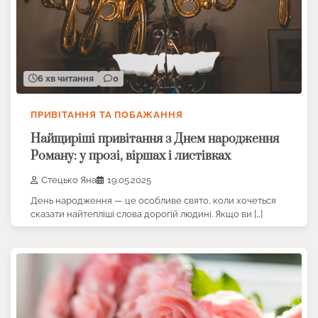
6 хв читання
0
ПРИВІТАННЯ ТА ПОБАЖАННЯ
Найщиріші привітання з Днем народження
Роману: у прозі, віршах і листівках
Стецько Яна
19.05.2025
День народження — це особливе свято, коли хочеться
сказати найтепліші слова дорогій людині. Якщо ви […]