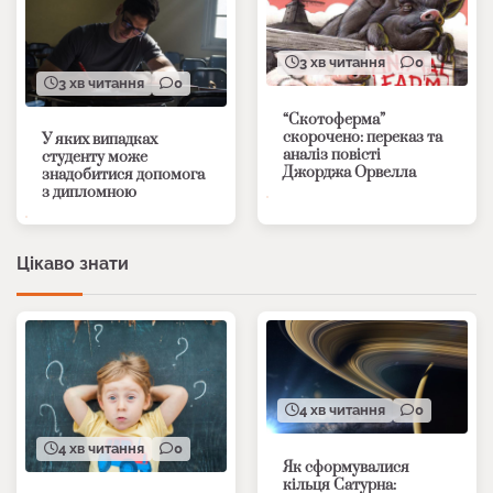
3 хв читання
0
3 хв читання
0
“Скотоферма”
скорочено: переказ та
У яких випадках
аналіз повісті
студенту може
Джорджа Орвелла
знадобитися допомога
з дипломною
Цікаво знати
4 хв читання
0
4 хв читання
0
Як сформувалися
кільця Сатурна: