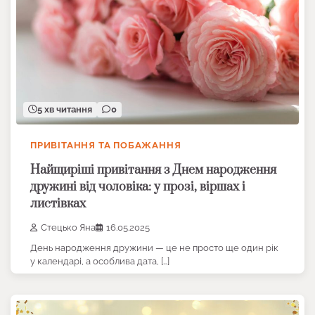
5 хв читання
0
ПРИВІТАННЯ ТА ПОБАЖАННЯ
Найщиріші привітання з Днем народження
дружині від чоловіка: у прозі, віршах і
листівках
Стецько Яна
16.05.2025
День народження дружини — це не просто ще один рік
у календарі, а особлива дата, […]