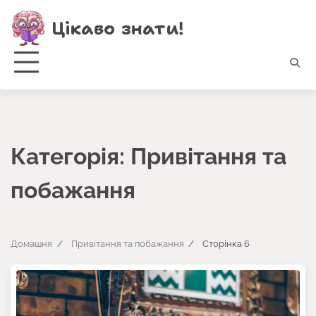
Перейти
Цікаво знати!
до
вмісту
Категорія:
Привітання та
побажання
Домашня
Привітання та побажання
Сторінка 6