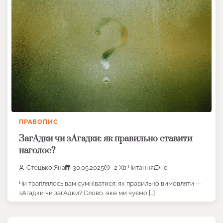
ПРАВОПИС
ЗагАдки чи зАгадки: як правильно ставити
наголос?
Стецько Яна
30.05.2025
2 Хв Читання
0
Чи траплялось вам сумніватися: як правильно вимовляти —
зАгадки чи загАдки? Слово, яке ми чуємо […]