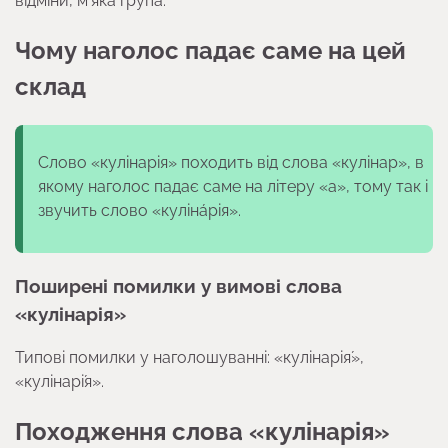
відміни, м’яка група.
Чому наголос падає саме на цей
склад
Слово «кулінарія» походить від слова «кулінар», в
якому наголос падає саме на літеру «а», тому так і
звучить слово «куліна́рія».
Поширені помилки у вимові слова
«кулінарія»
Типові помилки у наголошуванні: «кулінарія́»,
«кулінарі́я».
Походження слова «кулінарія»