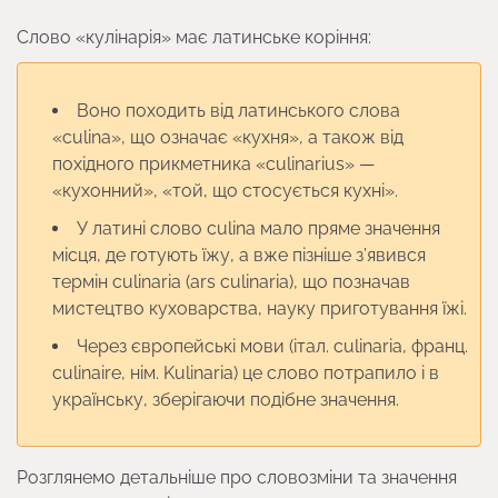
Слово «кулінарія» має латинське коріння:
Воно походить від латинського слова
«culina», що означає «кухня», а також від
похідного прикметника «culinarius» —
«кухонний», «той, що стосується кухні».
У латині слово culina мало пряме значення
місця, де готують їжу, а вже пізніше з’явився
термін culinaria (ars culinaria), що позначав
мистецтво куховарства, науку приготування їжі.
Через європейські мови (італ. culinaria, франц.
culinaire, нім. Kulinaria) це слово потрапило і в
українську, зберігаючи подібне значення.
Розглянемо детальніше про словозміни та значення