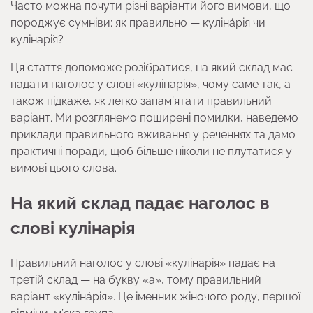
Часто можна почути різні варіанти його вимови, що
породжує сумніви: як правильно — куліна́рія чи
кулінарі́я?
Ця стаття допоможе розібратися, на який склад має
падати наголос у слові «кулінарія», чому саме так, а
також підкаже, як легко запам’ятати правильний
варіант. Ми розглянемо поширені помилки, наведемо
приклади правильного вживання у реченнях та дамо
практичні поради, щоб більше ніколи не плутатися у
вимові цього слова.
На який склад падає наголос в
слові кулінарія
Правильний наголос у слові «кулінарія» падає на
третій склад — на букву «а», тому правильний
варіант «куліна́рія». Це іменник жіночого роду, першої