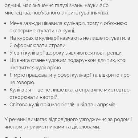
однині, має значення галузі знань, науки або
мистецтва, пов’язаного з приготуванням їжі:
Мене завжди цікавила кулінарія, тому я обожнюю
експериментувати на кухні.
На курсах із кулінарії навчають не лише готувати, а
й оформлювати страви.
У світі кулінарії щороку з’являються нові тренди.
Ця книга стане чудовим подарунком для тих, хто
цікавиться кулінарією.
Я мрію працювати у сфері кулінарії та відкрито про
це говорю.
Кулінарія — це не лише їжа, а справжнє мистецтво
створювати настрій.
Світова кулінарія має безліч шкіл та напрямів.
У реченні вимагає відповідного узгодження за родом і
числом з прикметниками та дієсловами.