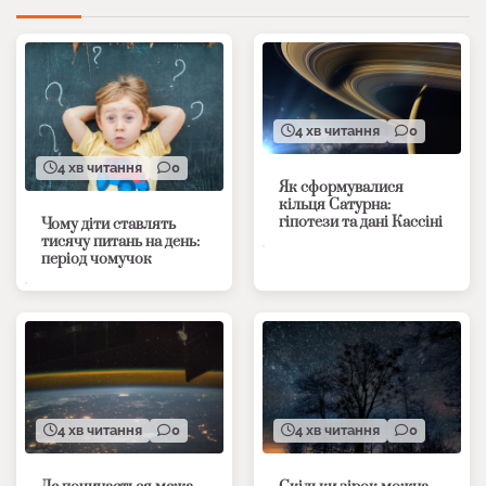
4 хв читання
0
4 хв читання
0
Як сформувалися
кільця Сатурна:
гіпотези та дані Кассіні
Чому діти ставлять
тисячу питань на день:
період чомучок
4 хв читання
0
4 хв читання
0