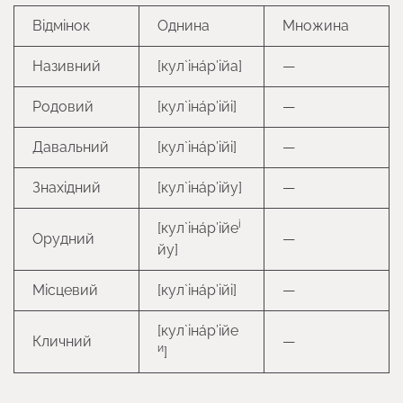
Відмінок
Однина
Множина
Називний
[кул`іна́р’ійа]
—
Родовий
[кул`іна́р’ійі]
—
Давальний
[кул`іна́р’ійі]
—
Знахідний
[кул`іна́р’ійу]
—
і
[кул`іна́р’ійе
Орудний
—
йу]
Місцевий
[кул`іна́р’ійі]
—
[кул`іна́р’ійе
Кличний
—
и
]