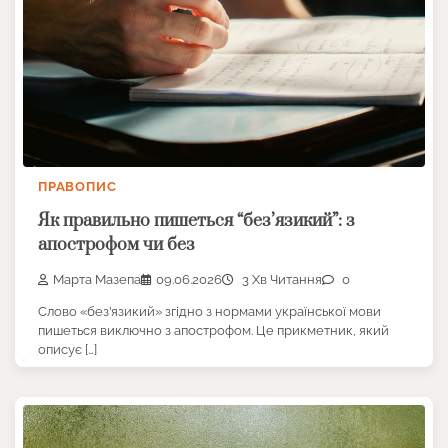
ПРАВОПИС
Як правильно пишеться “без’язикий”: з
апострофом чи без
Марта Мазепа
09.06.2026
3 Хв Читання
0
Слово «без’язикий» згідно з нормами української мови
пишеться виключно з апострофом. Це прикметник, який
описує […]