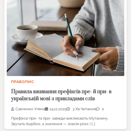
ПРАВОПИС
Правила вживання префіксів пре- й при- в
українській мові з прикладами слів
Савченко Уляна
24.11.2025
3 Хв Читання
0
Префікси пре- та при- завжди викликають плутанину.
Звучать подібно, а значення — зовсім різні. І […]