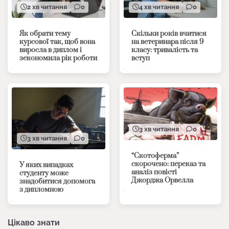
2 хв читання
0
4 хв читання
0
Як обрати тему
Скільки років вчитися
курсової так, щоб вона
на ветеринара після 9
виросла в диплом і
класу: тривалість та
зекономила рік роботи
вступ
3 хв читання
0
3 хв читання
0
“Скотоферма”
скорочено: переказ та
У яких випадках
аналіз повісті
студенту може
Джорджа Орвелла
знадобитися допомога
з дипломною
Цікаво знати