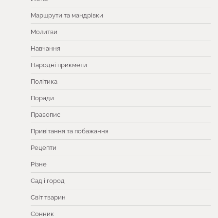
Маршрути та мандрівки
Молитви
Навчання
Народні прикмети
Політика
Поради
Правопис
Привітання та побажання
Рецепти
Різне
Сад і город
Світ тварин
Сонник