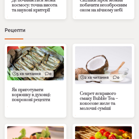
Де починається межа
Скільки зірок можна
космосу: точна висота
побачити неозброєним
та наукові критерії
оком на нічному небі
Рецепти
5 хв читання
0
2 хв читання
0
Як приготувати
Секрет яскравого
корюшку в духовці:
смаку Bubble Tea –
покрокові рецепти
кокосове желе та
молочні суміші