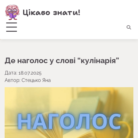
Перейти
Цікаво знати!
до
вмісту
Де наголос у слові “кулінарія”
Дата: 18.07.2025
Автор:
Стецько Яна