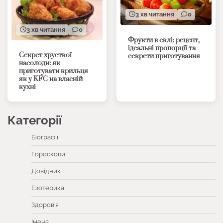
3 хв читання
0
3 хв читання
0
Фрукти в склі: рецепт,
ідеальні пропорції та
Секрет хрусткої
секрети приготування
насолоди: як
приготувати крильця
як у KFC на власній
кухні
Категорії
Біографії
Гороскопи
Довідник
Езотерика
Здоров’я
Імена