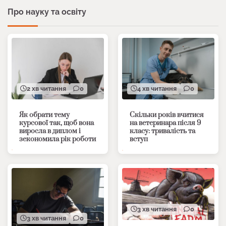
Про науку та освіту
2 хв читання
0
4 хв читання
0
Як обрати тему
Скільки років вчитися
курсової так, щоб вона
на ветеринара після 9
виросла в диплом і
класу: тривалість та
зекономила рік роботи
вступ
3 хв читання
0
3 хв читання
0