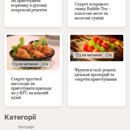
Як приготувати
Секрет яскравого
корюшку в духовці:
смаку Bubble Tea –
покрокові рецепти
кокосове желе та
молочні суміші
3 хв читання
0
3 хв читання
0
Фрукти в склі: рецепт,
ідеальні пропорції та
Секрет хрусткої
секрети приготування
насолоди: як
приготувати крильця
як у KFC на власній
кухні
Категорії
Біографії