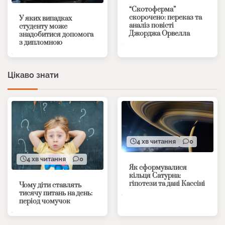
“Скотоферма”
скорочено: переказ та
У яких випадках
аналіз повісті
студенту може
Джорджа Орвелла
знадобитися допомога
з дипломною
Цікаво знати
4 хв читання
0
4 хв читання
0
Як сформувалися
кільця Сатурна:
гіпотези та дані Кассіні
Чому діти ставлять
тисячу питань на день:
період чомучок