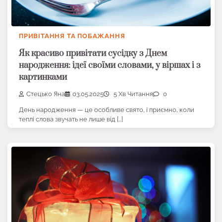
ПРИВІТАННЯ ТА ПОБАЖАННЯ
Як красиво привітати сусідку з Днем
народження: ідеї своїми словами, у віршах і з
картинками
Стецько Яна
03.05.2025
5 Хв Читання
0
День народження — це особливе свято, і приємно, коли
теплі слова звучать не лише від […]