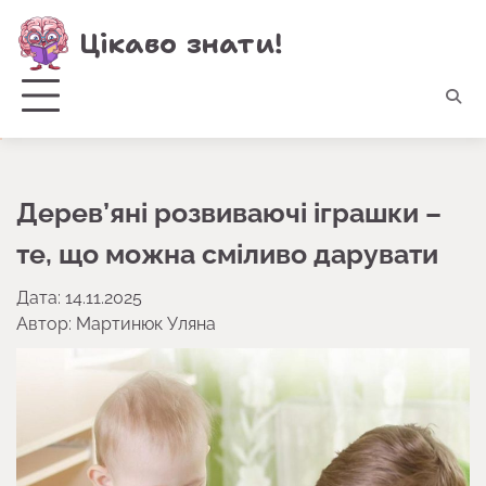
Перейти
Цікаво знати!
до
вмісту
Дерев’яні розвиваючі іграшки –
те, що можна сміливо дарувати
Дата: 14.11.2025
Автор:
Мартинюк Уляна