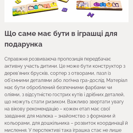
Що саме має бути в іграшці для
подарунка
Справжня розвиваюча пропозиція передбачає
активну участь дитини. Це може бути конструктор з
дерев’яних брусків, сортер з отворами, пазл із
об’ємними деталями або логічна гра-дослід. Матеріал
має бути оброблений безпечними фарбами чи
оліями, з відсутністю гострих кутів і дрібних деталей,
що можуть стати ризиком. Важливо звертати увагу
на вікову рекомендацію – кожен етап має свої
завдання: для малюка – знайомство з формами й
кольорами, для дошкільника – розвиток координації й
мислення. У перспективі така іграшка стає не лише