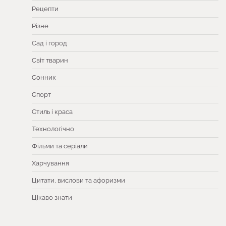
Рецепти
Різне
Сад і город
Світ тварин
Сонник
Спорт
Стиль і краса
Технологічно
Фільми та серіали
Харчування
Цитати, вислови та афоризми
Цікаво знати