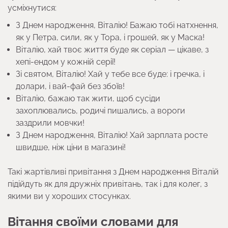
усміхнутися:
З Днем народження, Віталію! Бажаю тобі натхнення,
як у Петра, сили, як у Тора, і грошей, як у Маска!
Віталію, хай твоє життя буде як серіал — цікаве, з
хепі-ендом у кожній серії!
Зі святом, Віталію! Хай у тебе все буде: і гречка, і
долари, і вай-фай без збоїв!
Віталію, бажаю так жити, щоб сусіди
захоплювались, родичі пишались, а вороги
заздрили мовчки!
З Днем народження, Віталію! Хай зарплата росте
швидше, ніж ціни в магазині!
Такі жартівливі привітання з Днем народження Віталій
підійдуть як для дружніх привітань, так і для колег, з
якими ви у хороших стосунках.
Вітання своїми словами для