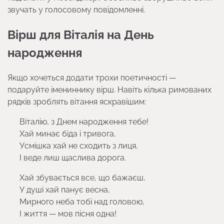
звучать у голосовому повідомленні.
Вірш для Віталія на День
народження
Якщо хочеться додати трохи поетичності —
подаруйте імениннику вірш. Навіть кілька римованих
рядків зроблять вітання яскравішим:
Віталію, з Днем народження тебе!
Хай минає біда і тривога,
Усмішка хай не сходить з лиця,
І веде лиш щаслива дорога.
Хай збувається все, що бажаєш,
У душі хай панує весна,
Мирного неба тобі над головою,
І життя — мов пісня одна!