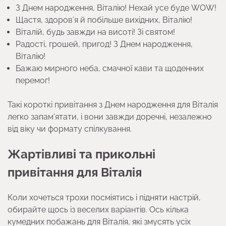
З Днем народження, Віталію! Нехай усе буде WOW!
Щастя, здоров’я й побільше вихідних, Віталію!
Віталій, будь завжди на висоті! Зі святом!
Радості, грошей, пригод! З Днем народження,
Віталію!
Бажаю мирного неба, смачної кави та щоденних
перемог!
Такі короткі привітання з Днем народження для Віталія
легко запам’ятати, і вони завжди доречні, незалежно
від віку чи формату спілкування.
Жартівливі та прикольні
привітання для Віталія
Коли хочеться трохи посміятись і підняти настрій,
обирайте щось із веселих варіантів. Ось кілька
кумедних побажань для Віталія, які змусять усіх