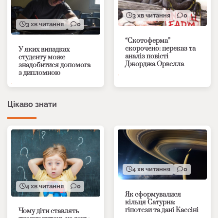
3 хв читання
0
3 хв читання
0
“Скотоферма”
скорочено: переказ та
У яких випадках
аналіз повісті
студенту може
Джорджа Орвелла
знадобитися допомога
з дипломною
Цікаво знати
4 хв читання
0
4 хв читання
0
Як сформувалися
кільця Сатурна:
гіпотези та дані Кассіні
Чому діти ставлять