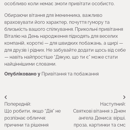
особливо коли немає змоги привітати особисто.
Обираючи вітання для іменинника, важливо
враховувати його характер, почуття гумору та
близькість вашого спілкування. Прикольні привітання
Віталію на День народження підходять для веселих
компаній, короткі — для швидких побажань, а щирі —
для друзів і рідних. Не забувайте додати щось від себе
— навіть найпростіше “Дякую, що ти є” може стати
найціннішими словами.
Опубліковано у
Привітання та побажання
Навігація
Попередній:
Наступний:
записів
Що робити, якщо “Дія” не
Святкові вітання з Днем
розпізнає обличчя:
ангела Дениса: вірші,
причини та рішення
проза, картинки та смс