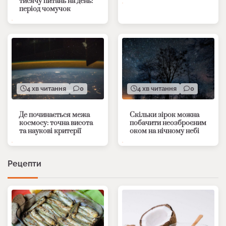
тисячу питань на день:
період чомучок
4 хв читання
0
4 хв читання
0
Де починається межа
Скільки зірок можна
космосу: точна висота
побачити неозброєним
та наукові критерії
оком на нічному небі
Рецепти