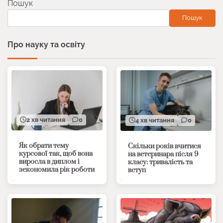
Пошук
Пошук
Про науку та освіту
2 хв читання
0
4 хв читання
0
Як обрати тему
Скільки років вчитися
курсової так, щоб вона
на ветеринара після 9
виросла в диплом і
класу: тривалість та
зекономила рік роботи
вступ