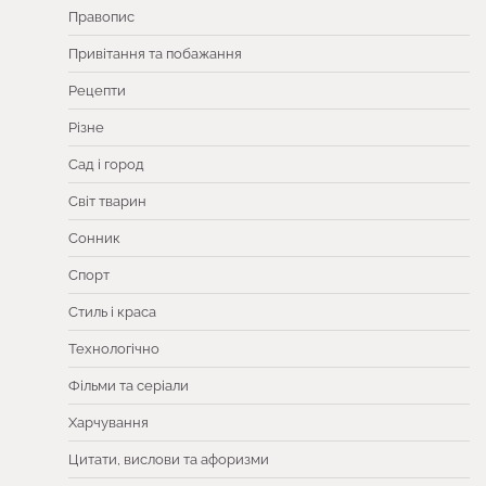
Правопис
Привітання та побажання
Рецепти
Різне
Сад і город
Світ тварин
Сонник
Спорт
Стиль і краса
Технологічно
Фільми та серіали
Харчування
Цитати, вислови та афоризми