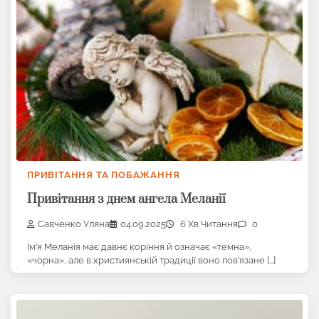
ПРИВІТАННЯ ТА ПОБАЖАННЯ
Привітання з днем ангела Меланії
Савченко Уляна
04.09.2025
6 Хв Читання
0
Ім’я Меланія має давнє коріння й означає «темна»,
«чорна», але в християнській традиції воно пов’язане […]