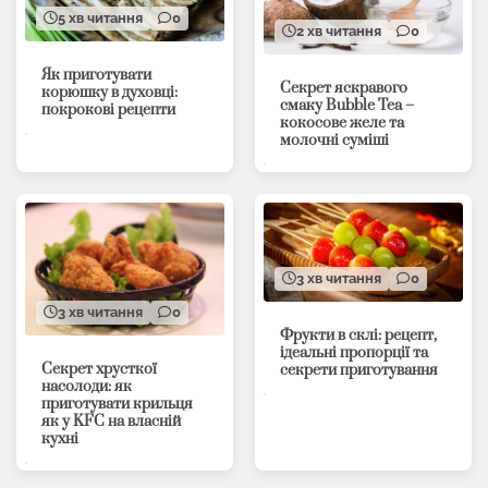
5 хв читання
0
2 хв читання
0
Як приготувати
Секрет яскравого
корюшку в духовці:
смаку Bubble Tea –
покрокові рецепти
кокосове желе та
молочні суміші
3 хв читання
0
3 хв читання
0
Фрукти в склі: рецепт,
ідеальні пропорції та
Секрет хрусткої
секрети приготування
насолоди: як
приготувати крильця
як у KFC на власній
кухні