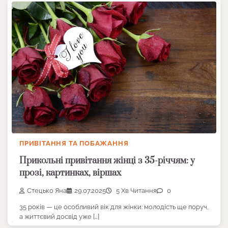
ПРИВІТАННЯ ТА ПОБАЖАННЯ
Прикольні привітання жінці з 35-річчям: у
прозі, картинках, віршах
Стецько Яна
29.07.2025
5 Хв Читання
0
35 років — це особливий вік для жінки: молодість ще поруч,
а життєвий досвід уже […]