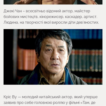
Джекі Чан – всесвітньо відомий актор, майстер
бойових мистецтв, кінорежисер, каскадер, артист.
Людина, на творчості якої виросли діти дев’яностих.
Кріс Ву — молодий китайський актор, який уперше
заявив про себе головною роллю у фільмі «Там, де