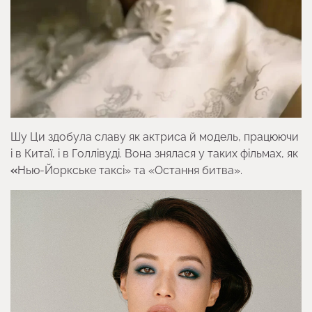
Шу Ци здобула славу як актриса й модель, працюючи
і в Китаї, і в Голлівуді. Вона знялася у таких фільмах, як
«
Нью-Йоркське таксі» та «Остання битва».