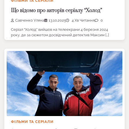
ФІЛЬМИ ТА СЕРІАЛИ
Що відомо про акторів серіалу “Холод”
Савченко Уляна
13.10.2025
4 Хв Читання
0
Серіал “Холод” вийшов на телеекрани 4 березня 2024
року, де за сюжетом досвідчений детектив Максим […]
ФІЛЬМИ ТА СЕРІАЛИ