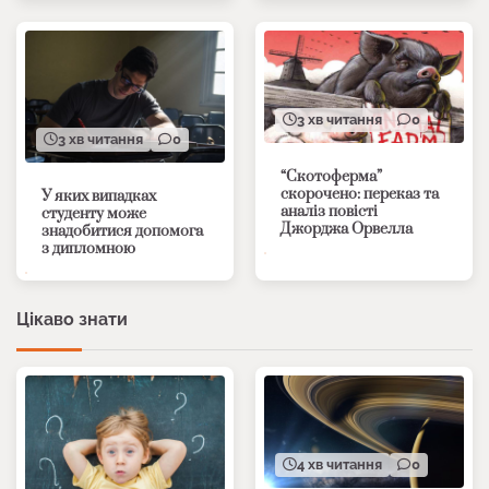
3 хв читання
0
3 хв читання
0
“Скотоферма”
скорочено: переказ та
У яких випадках
аналіз повісті
студенту може
Джорджа Орвелла
знадобитися допомога
з дипломною
Цікаво знати
4 хв читання
0