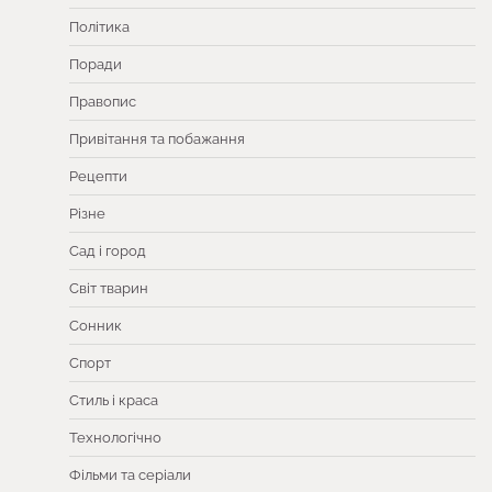
Політика
Поради
Правопис
Привітання та побажання
Рецепти
Різне
Сад і город
Світ тварин
Сонник
Спорт
Стиль і краса
Технологічно
Фільми та серіали