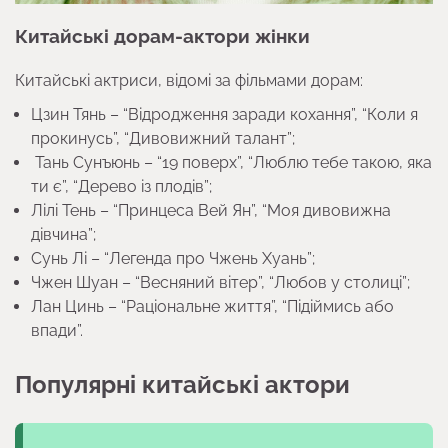
Китайські дорам-актори жінки
Китайські актриси, відомі за фільмами дорам:
Цзин Тянь – “Відродження заради кохання”, “Коли я
прокинусь”, “Дивовижний талант”;
Тань Сунъюнь – “19 поверх”, “Люблю тебе такою, яка
ти є”, “Дерево із плодів”;
Лілі Тень – “Принцеса Вей Ян”, “Моя дивовижна
дівчина”;
Сунь Лі – “Легенда про Чжень Хуань”;
Чжен Шуан – “Весняний вітер”, “Любов у столиці”;
Лан Цинь – “Раціональне життя”, “Підіймись або
впади”.
Популярні китайські актори