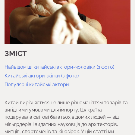
ЗМІСТ
Найвідоміші китайські актори-чоловіки (з фото)
Китайські актори-жінки (з фото)
Популярні китайські актори
Китай вирізняється не лише різноманіттям товарів та
вигідними умовами для імпорту. Ця країна
подарувала світові багатьох відомих людей — від
мільярдерів і видатних науковців до архітекторів,
митців, спортсменів та кінозірок. У цій статті ми