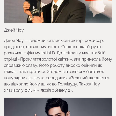
Джей Чоу
Джей Чоу — відомий китайський актор, режисер,
продюсер, співак і музикант. Свою кінокар’єру він
розпочав із фільму Initial D. Далі зіграв у масштабній
стрічці «Прокляття золотої квітки», яка принесла йому
справжню славу. Його роботу високо оцінили як
глядачі, так і критики. Згодом він знявся у багатьох
популярних фільмах, серед яких «Зелений шершень»,
що відкрило йому шлях до Голлівуду. Також Чоу
з’явився у фільмі «Ілюзія обману 2».