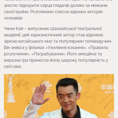
змогло підкорити серця глядачів далеко за межами
своєї країни. Розглянемо список відомих акторів-
чоловіків:
Чжен Кай – випускник Шанхайської театральної
академії, цей харизматичний актор став відомою
зіркою китайського кіно та популярним телеведучим.
Він знявся у фільмах «Ухиляння кохання», «Правила
розлучення», «Пограбування». Його емоційна та
виразна гра принесла йому широку популярність у
світі кіно.