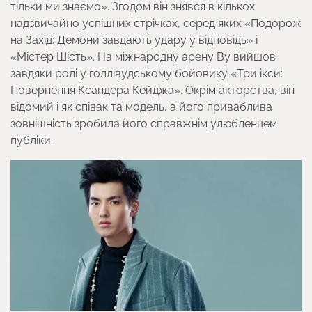
тільки ми знаємо». Згодом він знявся в кількох
надзвичайно успішних стрічках, серед яких «Подорож
на Захід: Демони завдають удару у відповідь» і
«Містер Шість». На міжнародну арену Ву вийшов
завдяки ролі у голлівудському бойовику «Три ікси:
Повернення Ксандера Кейджа». Окрім акторства, він
відомий і як співак та модель, а його приваблива
зовнішність зробила його справжнім улюбленцем
публіки.