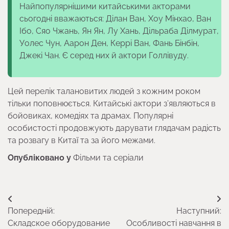
Найпопулярнішими китайськими акторами
сьогодні вважаються: Ділан Ван, Хоу Мінхао, Ван
Ібо, Сяо Чжань, Ян Ян, Лу Хань, Дільраба Ділмурат,
Уолес Чун, Аарон Ден, Керрі Ван, Фань Бінбін,
Джекі Чан. Є серед них й актори Голлівуду.
Цей перелік талановитих людей з кожним роком
тільки поповнюється. Китайські актори з’являються в
бойовиках, комедіях та драмах. Популярні
особистості продовжують дарувати глядачам радість
та розвагу в Китаї та за його межами.
Опубліковано у
Фільми та серіали
Навігація
Попередній:
Наступний:
записів
Складское оборудование
Особливості навчання в