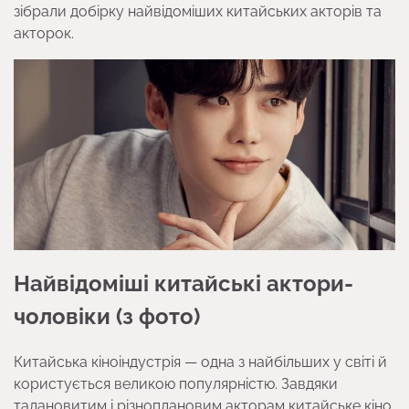
зібрали добірку найвідоміших китайських акторів та
акторок.
Найвідоміші китайські актори-
чоловіки (з фото)
Китайська кіноіндустрія — одна з найбільших у світі й
користується великою популярністю. Завдяки
талановитим і різноплановим акторам китайське кіно