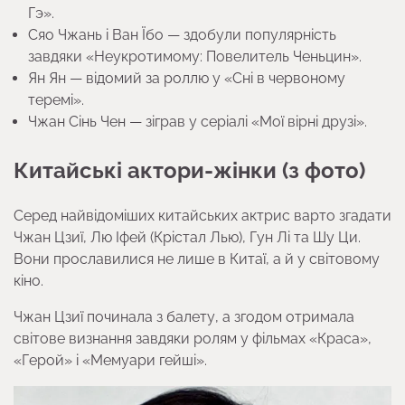
Гэ».
Сяо Чжань і Ван Їбо — здобули популярність
завдяки «Неукротимому: Повелитель Ченьцин».
Ян Ян — відомий за роллю у «Сні в червоному
теремі».
Чжан Сінь Чен — зіграв у серіалі «Мої вірні друзі».
Китайські актори-жінки (з фото)
Серед найвідоміших китайських актрис варто згадати
Чжан Цзиї, Лю Іфей (Крістал Лью), Гун Лі та Шу Ци.
Вони прославилися не лише в Китаї, а й у світовому
кіно.
Чжан Цзиї починала з балету, а згодом отримала
світове визнання завдяки ролям у фільмах «Краса»,
«Герой» і «Мемуари гейші».