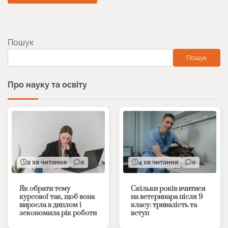
Пошук
Пошук
Про науку та освіту
2 хв читання
0
4 хв читання
0
Як обрати тему
Скільки років вчитися
курсової так, щоб вона
на ветеринара після 9
виросла в диплом і
класу: тривалість та
зекономила рік роботи
вступ