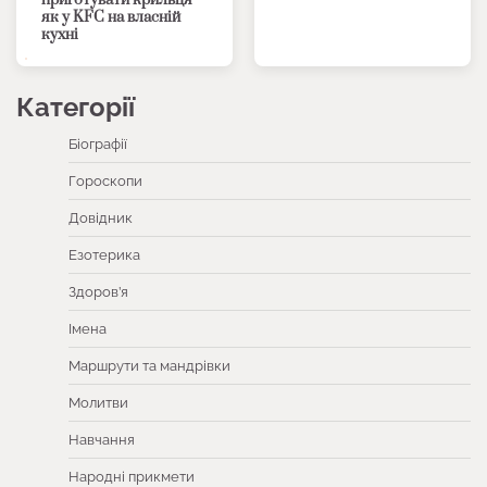
приготувати крильця
як у KFC на власній
кухні
Категорії
Біографії
Гороскопи
Довідник
Езотерика
Здоров’я
Імена
Маршрути та мандрівки
Молитви
Навчання
Народні прикмети