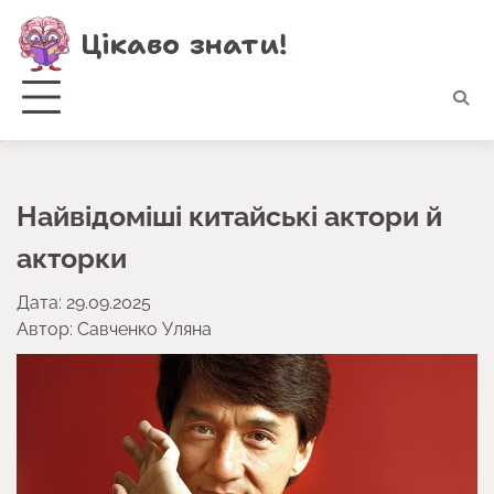
Перейти
Цікаво знати!
до
вмісту
Найвідоміші китайські актори й
акторки
Дата: 29.09.2025
Автор:
Савченко Уляна