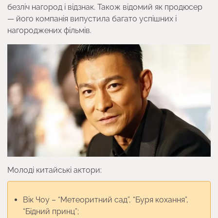
безліч нагород і відзнак. Також відомий як продюсер
— його компанія випустила багато успішних і
нагороджених фільмів.
Молоді китайські актори:
Вік Чоу – “Метеоритний сад”, “Буря кохання”,
“Бідний принц”;