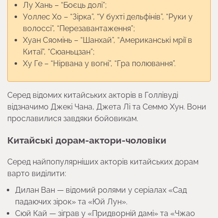
Лу Хань – “Боєць долі”;
Уоллес Хо – “Зірка”, “У бухті дельфінів”, “Руки у
волоссі”, “Перезавантаження”;
Хуан Сяомінь – “Шанхай”, “Американські мрії в
Китаї”, “Сюаньцзан”;
Ху Ге – “Нірвана у вогні”, “Гра полювання”.
Серед відомих китайських акторів в Голлівуді
відзначимо Джекі Чана, Джета Лі та Семмо Хун. Вони
прославилися завдяки бойовикам.
Китайські дорам-актори-чоловіки
Серед найпопулярніших акторів китайських дорам
варто виділити:
Дилан Ван — відомий ролями у серіалах «Сад
падаючих зірок» та «Юй Лун».
Сюй Кай — зіграв у «Придворній дамі» та «Чжао