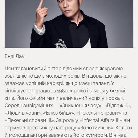
Енді Лау
Цей талановитий актор відомий своєю яскравою
зовнішністю ще з молодих років. Він довів, що вік не
заважає успішній кар’єрі, якщо маєш талант. У
кіноіндустрії працює з 1980-х років і знявся у безлічі
хітів. Його фільми мали величезний успіх у прокаті.
Серед найвідоміших — «Зникнення часу», «Відважні»,
«Люди в човні», «Блюз бійця», «Пекельні справи» та
«Пекельні справи III». За роль у «Infernal Affairs III» він
отримав престижну нагороду «Золотий кінь». Колеги
й молодші актори вважають його кумиром. Він має