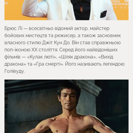
Брюс Лі — всесвітньо відомий актор, майстер
бойових мистецтв та режисер, а також засновник
власного стилю Джіт Кун До. Він став справжньою
поп-іконою ХХ століття. Серед його найвідоміших
фільмів — «Кулак люті», «Шлях дракона», «Вихід
дракона» та «Гра смерті». Його називають легендою
Голівуду.