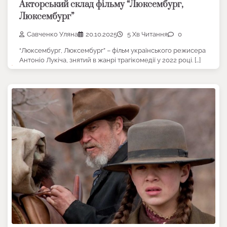
Акторський склад фільму “Люксембург,
Люксембург”
Савченко Уляна
20.10.2025
5 Хв Читання
0
“Люксембург, Люксембург” – фільм українського режисера
Антоніо Лукіча, знятий в жанрі трагікомедії у 2022 році. […]