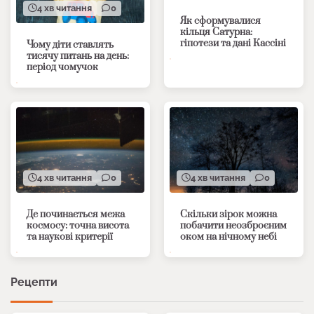
4 хв читання
0
Як сформувалися
кільця Сатурна:
гіпотези та дані Кассіні
Чому діти ставлять
тисячу питань на день:
період чомучок
4 хв читання
0
4 хв читання
0
Де починається межа
Скільки зірок можна
космосу: точна висота
побачити неозброєним
та наукові критерії
оком на нічному небі
Рецепти