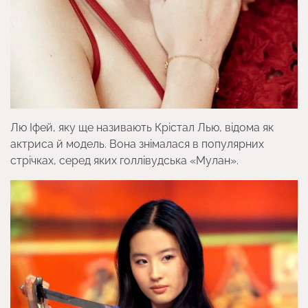
Лю Іфей, яку ще називають Крістал Лью, відома як
актриса й модель. Вона знімалася в популярних
стрічках, серед яких голлівудська «Мулан».