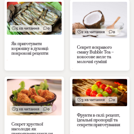
5 хв читання
0
2 хв читання
0
Як приготувати
Секрет яскравого
корюшку в духовці:
смаку Bubble Tea –
покрокові рецепти
кокосове желе та
молочні суміші
3 хв читання
0
3 хв читання
0
Фрукти в склі: рецепт,
ідеальні пропорції та
Секрет хрусткої
секрети приготування
насолоди: як