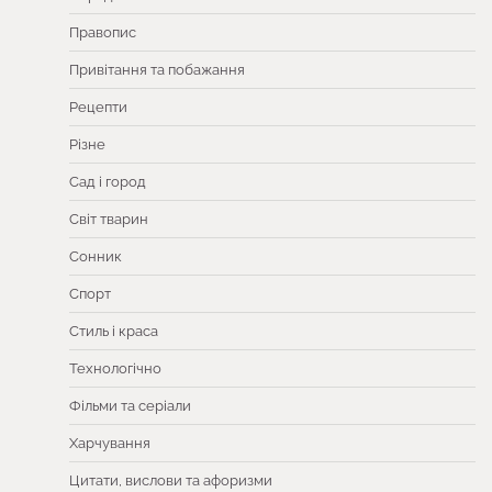
Правопис
Привітання та побажання
Рецепти
Різне
Сад і город
Світ тварин
Сонник
Спорт
Стиль і краса
Технологічно
Фільми та серіали
Харчування
Цитати, вислови та афоризми