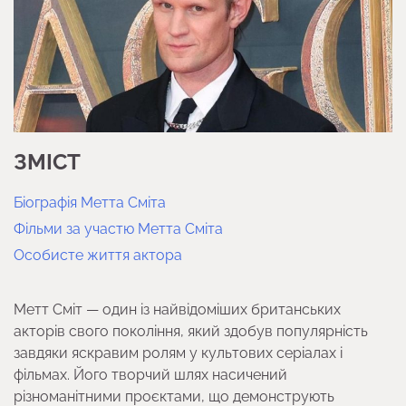
ЗМІСТ
Біографія Метта Сміта
Фільми за участю Метта Сміта
Особисте життя актора
Метт Сміт — один із найвідоміших британських
акторів свого покоління, який здобув популярність
завдяки яскравим ролям у культових серіалах і
фільмах. Його творчий шлях насичений
різноманітними проєктами, що демонструють