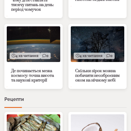
Чому діти ставлять
тисячу питань на день:
період чомучок
4 хв читання
0
4 хв читання
0
Де починається межа
Скільки зірок можна
космосу: точна висота
побачити неозброєним
та наукові критерії
оком на нічному небі
Рецепти