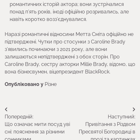
романтичних історій актора; вони зустрічалися
понад п’ять років, іноді офіційно розривались, але
навіть коротко возз’єднувалися.
Наразі романтичні відносини Метта Сміта офіційно не
підтверджені. Чутки про стосунки з Caroline Brady
з’явились починаючи з 2021 року, але вони
залишаються непідтверджені з обох сторін. Про
Caroline Brady, сестру акторки Millie Brady, відомо, що
вона бізнесвумен, віцепрезидент BlackRock.
Опубліковано у
Різне
Навігація
Попередній:
Наступний:
записів
Що означає мити посуд уві
Привітання з Різдвом
сні: пояснення за різними
Пресвятої Богородиці в
сонниками
прозі та картинках