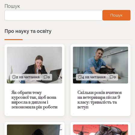
Пошук
Пошук
Про науку та освіту
2 хв читання
0
4 хв читання
0
Як обрати тему
Скільки років вчитися
курсової так, щоб вона
на ветеринара після 9
виросла в диплом і
класу: тривалість та
зекономила рік роботи
вступ