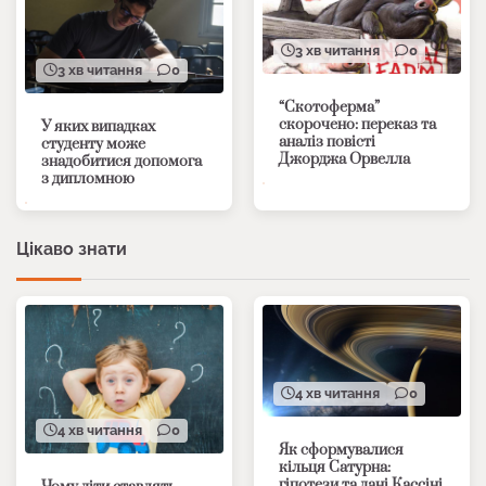
3 хв читання
0
3 хв читання
0
“Скотоферма”
скорочено: переказ та
У яких випадках
аналіз повісті
студенту може
Джорджа Орвелла
знадобитися допомога
з дипломною
Цікаво знати
4 хв читання
0
4 хв читання
0
Як сформувалися
кільця Сатурна:
гіпотези та дані Кассіні