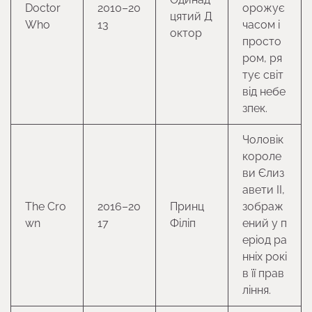
Doctor
2010–20
орожує
цятий Д
Who
13
часом і
октор
просто
ром, ря
тує світ
від небе
зпек.
Чоловік
короле
ви Єлиз
авети II,
The Cro
2016–20
Принц
зображ
wn
17
Філіп
ений у п
еріод ра
нніх рокі
в її прав
ління.