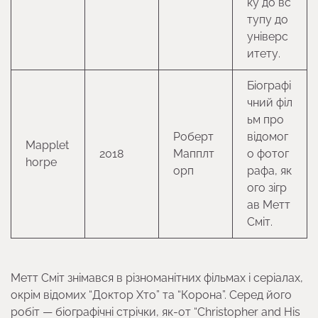
ку до вс
тупу до
універс
итету.
Біографі
чний філ
ьм про
Роберт
відомог
Mapplet
2018
Мапплт
о фотог
horpe
орп
рафа, як
ого зігр
ав Метт
Сміт.
Метт Сміт знімався в різноманітних фільмах і серіалах,
окрім відомих “Доктор Хто” та “Корона”. Серед його
робіт — біографічні стрічки, як-от “Christopher and His