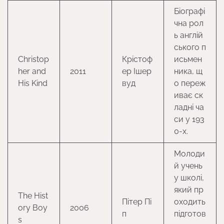
Біографі
чна рол
ь англій
ського п
Christop
Крістоф
исьмен
her and
2011
ер Ішер
ника, щ
His Kind
вуд
о переж
иває ск
ладні ча
си у 193
0-х.
Молоди
й учень
у школі,
який пр
The Hist
Пітер Пі
оходить
ory Boy
2006
п
підготов
s