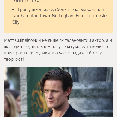
Radiohead, Oasis.
Грав у школі за футбольні юнацькі команди
Northampton Town, Nottingham Forest і Leicester
City.
Метт Сміт відомий не лише як талановитий актор, а й
як людина з унікальним почуттям гумору та великою
пристрастю до музики, що часто надихає його у
творчості.