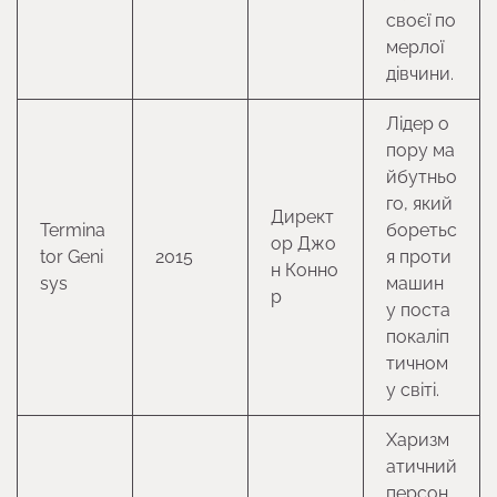
своєї по
мерлої
дівчини.
Лідер о
пору ма
йбутньо
го, який
Директ
Termina
боретьс
ор Джо
tor Geni
2015
я проти
н Конно
sys
машин
р
у поста
покаліп
тичном
у світі.
Харизм
атичний
персон