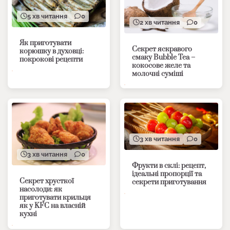
5 хв читання
0
2 хв читання
0
Як приготувати
Секрет яскравого
корюшку в духовці:
смаку Bubble Tea –
покрокові рецепти
кокосове желе та
молочні суміші
3 хв читання
0
3 хв читання
0
Фрукти в склі: рецепт,
ідеальні пропорції та
Секрет хрусткої
секрети приготування
насолоди: як
приготувати крильця
як у KFC на власній
кухні