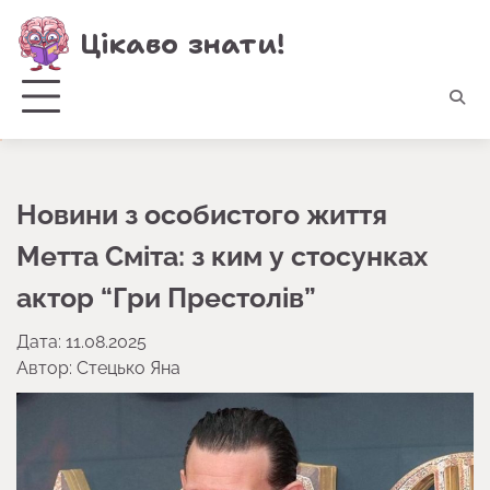
Перейти
Цікаво знати!
до
вмісту
Новини з особистого життя
Метта Сміта: з ким у стосунках
актор “Гри Престолів”
Дата: 11.08.2025
Автор:
Стецько Яна