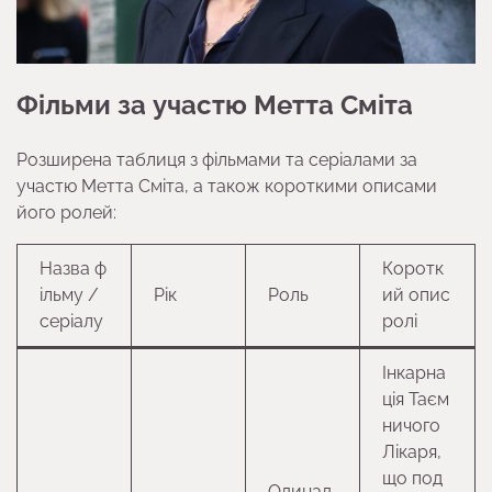
Фільми за участю Метта Сміта
Розширена таблиця з фільмами та серіалами за
участю Метта Сміта, а також короткими описами
його ролей:
Назва ф
Коротк
ільму /
Рік
Роль
ий опис
серіалу
ролі
Інкарна
ція Таєм
ничого
Лікаря,
що под
Одинад