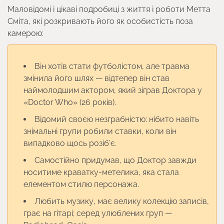
Маловідомі і цікаві подробиці з життя і роботи Метта
Сміта, які розкривають його як особистість поза
камерою:
Вiн хотів стати футболістом, але травма
змінила його шлях — відтепер він став
наймолодшим актором, який зіграв Доктора у
«Doctor Who» (26 років).
Відомий своєю незграбністю: нібито навіть
знімальні групи робили ставки, коли він
випадково щось розіб’є.
Самостійно придумав, що Доктор завжди
носитиме краватку-метелика, яка стала
елементом стилю персонажа.
Любить музику, має велику колекцію записів,
грає на гітарі; серед улюблених груп —