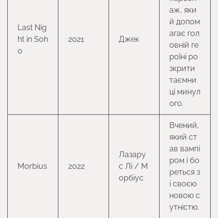
аж, яки
й допом
Last Nig
агає гол
ht in Soh
2021
Джек
овній ге
o
роїні ро
зкрити
таємни
ці минул
ого.
Вчений,
який ст
ав вампі
Лазару
ром і бо
Morbius
2022
с Лі / М
реться з
орбіус
і своєю
новою с
утністю.