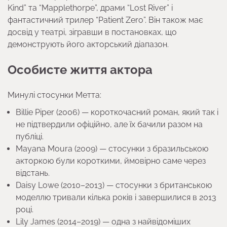
Kind” та “Mapplethorpe”, драми “Lost River” і
фантастичний трилер “Patient Zero”. Він також має
досвід у театрі, зігравши в постановках, що
демонструють його акторський діапазон.
Особисте життя актора
Минулі стосунки Метта:
Billie Piper (2006) — короткочасний роман, який так і
не підтвердили офіційно, але їх бачили разом на
публіці.
Mayana Moura (2009) — стосунки з бразильською
акторкою були короткими, ймовірно саме через
відстань.
Daisy Lowe (2010–2013) — стосунки з британською
моделлю тривали кілька років і завершилися в 2013
році.
Lily James (2014–2019) — одна з найвідоміших