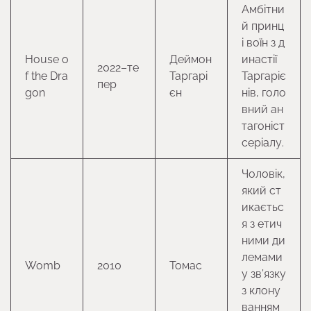
Амбітни
й принц
і воїн з д
House o
Деймон
инастії
2022–те
f the Dra
Таргарі
Таргаріє
пер
gon
єн
нів, голо
вний ан
тагоніст
серіалу.
Чоловік,
який ст
икаєтьс
я з етич
ними ди
лемами
Womb
2010
Томас
у зв’язку
з клону
ванням