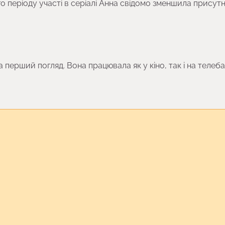
о періоду участі в серіалі Анна свідомо зменшила присутн
 перший погляд. Вона працювала як у кіно, так і на телеба