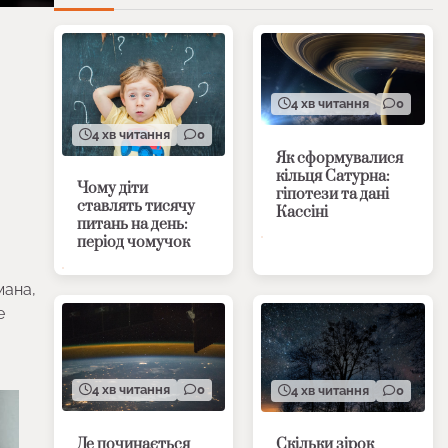
4 хв читання
0
4 хв читання
0
Як сформувалися
кільця Сатурна:
Чому діти
гіпотези та дані
ставлять тисячу
Кассіні
питань на день:
період чомучок
мана,
е
4 хв читання
0
4 хв читання
0
Де починається
Скільки зірок