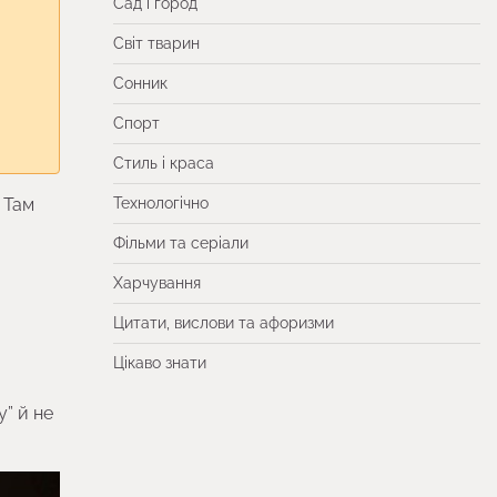
Сад і город
Світ тварин
Сонник
Спорт
Стиль і краса
 Там
Технологічно
Фільми та серіали
Харчування
Цитати, вислови та афоризми
Цікаво знати
у” й не