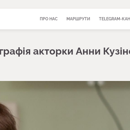
ПРО НАС
МАРШРУТИ
TELEGRAM-КА
графія акторки Анни Кузін