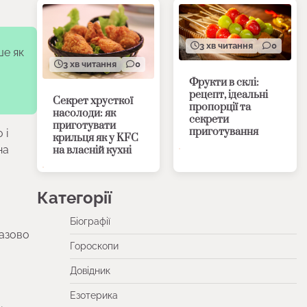
3 хв читання
0
ше як
3 хв читання
0
Фрукти в склі:
рецепт, ідеальні
Секрет хрусткої
пропорції та
насолоди: як
секрети
приготувати
приготування
 і
крильця як у KFC
на
на власній кухні
Категорії
Біографії
разово
Гороскопи
Довідник
Езотерика