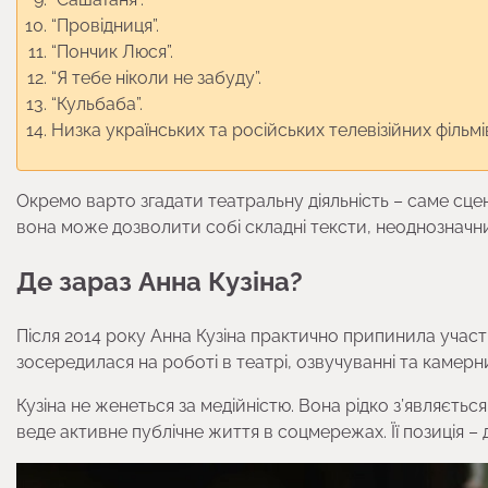
“Провідниця”.
“Пончик Люся”.
“Я тебе ніколи не забуду”.
“Кульбаба”.
Низка українських та російських телевізійних фільмів 
Окремо варто згадати театральну діяльність – саме сцен
вона може дозволити собі складні тексти, неоднозначни
Де зараз Анна Кузіна?
Після 2014 року Анна Кузіна практично припинила участ
зосередилася на роботі в театрі, озвучуванні та камерн
Кузіна не женеться за медійністю. Вона рідко з’являєть
веде активне публічне життя в соцмережах. Її позиція – 