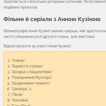
трапляється з багатьма акторами ситкомів. Після певног
подібних проєктах.
Фільми й серіали з Анною Кузіною
Фільмографія Анни Кузіної значно ширша, ніж здається на
часто обираючи ролі другого плану, але змістовні.
Відомі проєкти за участі Анни Кузіної:
“Універ”.
“Барвіста стрічка”.
“Доярка з Хацапетівки”.
“Повернення Мухтара”.
“Щоденники темного”.
“Швабра” 2.
“Пікнік”.
“Ангеліна”.
“СашаТаня”.