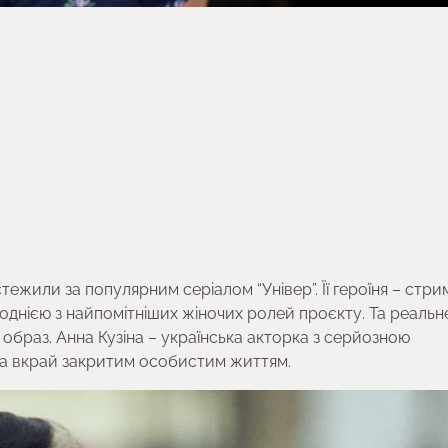
 стежили за популярним серіалом “Універ”. Її героїня – стри
 однією з найпомітніших жіночих ролей проєкту. Та реальн
 образ. Анна Кузіна – українська акторка з серйозною
та вкрай закритим особистим життям.