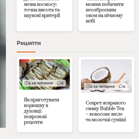
межа космосу:
можна побачити
точна висота та
неозброєним
наукові критерії
оком на нічному
небі
Рецепти
5 хв читання
0
2 хв читання
0
Як приготувати
Секрет яскравого
корюшку в
смаку Bubble Tea
духовці:
– кокосове желе
покрокові
та молочні суміші
рецепти