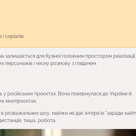
і серіалів.
а залишається для Кузіної головним простором реалізації.
х персонажів і чесну розмову з глядачем.
ь у російських проєктах. Вона повернулася до України й
их кінопроєктах.
ся в розважальних шоу, майже не дає інтерв’ю “заради хайп
дистанція, тиша, робота.