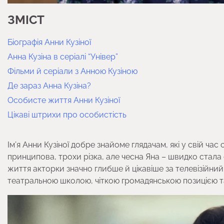
ЗМІСТ
Біографія Анни Кузіної
Анна Кузіна в серіалі “Універ”
Фільми й серіали з Анною Кузіною
Де зараз Анна Кузіна?
Особисте життя Анни Кузіної
Цікаві штрихи про особистість
Ім’я Анни Кузіної добре знайоме глядачам, які у свій час
принципова, трохи різка, але чесна Яна – швидко стала
життя акторки значно глибше й цікавіше за телевізійний
театральною школою, чіткою громадянською позицією 