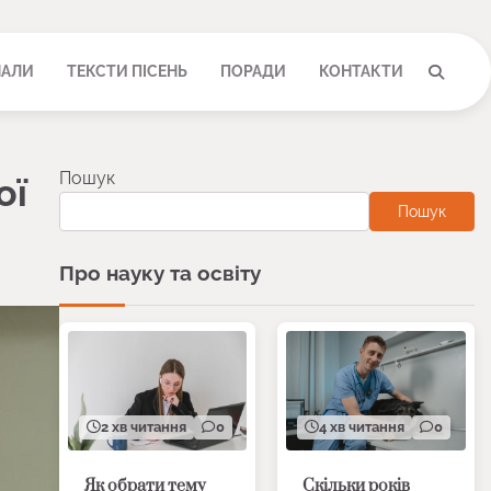
НАЛИ
ТЕКСТИ ПІСЕНЬ
ПОРАДИ
КОНТАКТИ
Пошук
ої
Пошук
Про науку та освіту
2 хв читання
0
4 хв читання
0
Як обрати тему
Скільки років