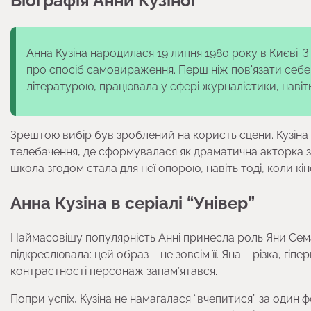
Біографія Анни Кузіної
Анна Кузіна народилася 19 липня 1980 року в Києві. 
про спосіб самовираження. Перш ніж пов'язати себе 
літературою, працювала у сфері журналістики, навіть
Зрештою вибір був зроблений на користь сцени. Кузіна з
телебачення, де сформувалася як драматична акторка з
школа згодом стала для неї опорою, навіть тоді, коли кін
Анна Кузіна в серіалі “Універ”
Наймасовішу популярність Анні принесла роль Яни Семак
підкреслювала: цей образ – не зовсім її. Яна – різка, гі
контрастності персонаж запам’ятався.
Попри успіх, Кузіна не намагалася “вчепитися” за один