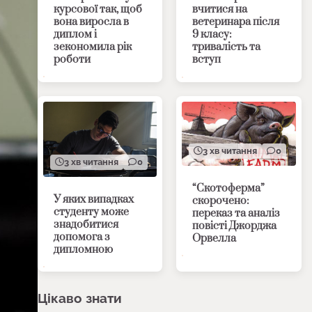
курсової так, щоб
вчитися на
вона виросла в
ветеринара після
диплом і
9 класу:
зекономила рік
тривалість та
роботи
вступ
3 хв читання
0
3 хв читання
0
“Скотоферма”
У яких випадках
скорочено:
студенту може
переказ та аналіз
знадобитися
повісті Джорджа
допомога з
Орвелла
дипломною
Цікаво знати