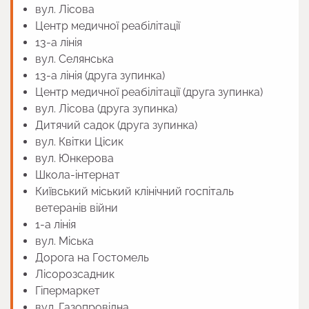
вул. Лісова
Центр медичної реабілітації
13-а лiнiя
вул. Селянська
13-а лiнiя (друга зупинка)
Центр медичної реабілітації (друга зупинка)
вул. Лісова (друга зупинка)
Дитячий садок (друга зупинка)
вул. Квітки Цісик
вул. Юнкерова
Школа-інтернат
Київський міський клінічний госпіталь
ветеранів війни
1-а лінія
вул. Міська
Дорога на Гостомель
Лісорозсадник
Гіпермаркет
вул. Газопровідна