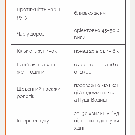
Протяжність марш
близько 15 км
руту
орієнтовно 45–50 х
Час у дорозі
вилин
Кількість зупинок
понад 20 в один бік
Найбільш заванта
07:00–10:00 та 16:0
жені години
0–19:00
переважно мешкан
Щоденний пасажи
ці Академмістечка т
ропотік
а Пущі-Водиці
20–30 хвилин у буд
Інтервал руху
ні, трохи рідше у ви
хідні