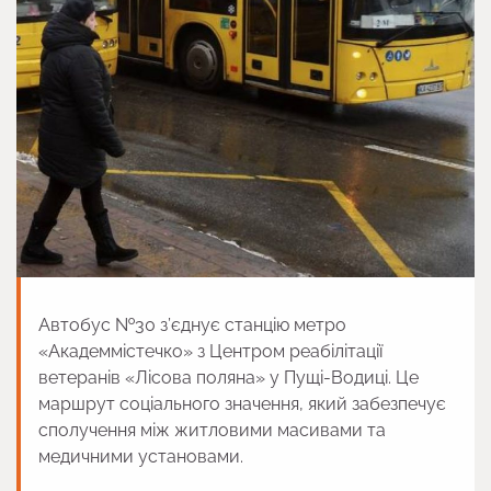
Автобус №30 з’єднує станцію метро
«Академмістечко» з Центром реабілітації
ветеранів «Лісова поляна» у Пущі-Водиці. Це
маршрут соціального значення, який забезпечує
сполучення між житловими масивами та
медичними установами.