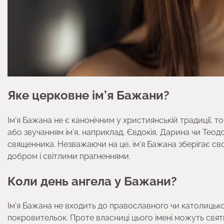
Яке церковне ім’я Бажани?
Ім’я Бажана не є канонічним у християнській традиції, 
або звучанням ім’я, наприклад, Євдокія, Дарина чи Теодо
священника. Незважаючи на це, ім’я Бажана зберігає св
добром і світлими прагненнями.
Коли день ангела у Бажани?
Ім’я Бажана не входить до православного чи католицько
покровительок. Проте власниці цього імені можуть свят