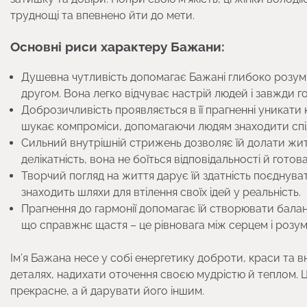
труднощі та впевнено йти до мети.
Основні риси характеру Бажани:
Душевна чутливість допомагає Бажані глибоко розуміт
другом. Вона легко відчуває настрій людей і завжди 
Доброзичливість проявляється в її прагненні уникати
шукає компроміси, допомагаючи людям знаходити спі
Сильний внутрішній стрижень дозволяє їй долати житт
делікатність, вона не боїться відповідальності й гото
Творчий погляд на життя дарує їй здатність поєднуват
знаходить шляхи для втілення своїх ідей у реальність.
Прагнення до гармонії допомагає їй створювати балан
що справжнє щастя – це рівновага між серцем і розу
Ім’я Бажана несе у собі енергетику доброти, краси та в
деталях, надихати оточення своєю мудрістю й теплом. Ц
прекрасне, а й дарувати його іншим.