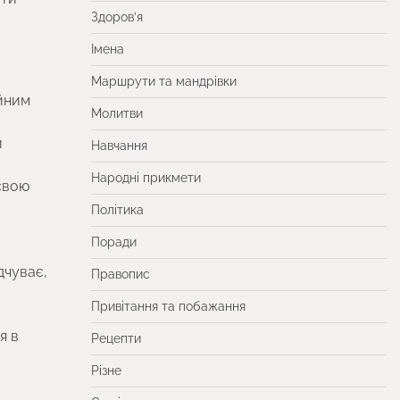
Здоров’я
Імена
Маршрути та мандрівки
ійним
Молитви
и
Навчання
Народні прикмети
 свою
Політика
Поради
дчуває,
Правопис
Привітання та побажання
я в
Рецепти
и
Різне