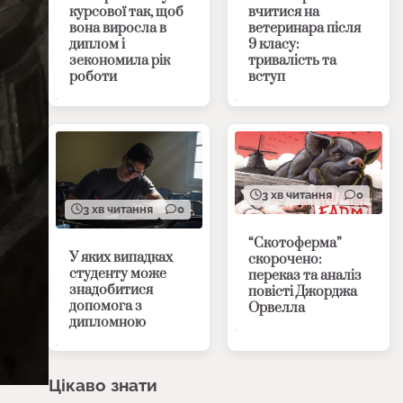
курсової так, щоб
вчитися на
вона виросла в
ветеринара після
диплом і
9 класу:
зекономила рік
тривалість та
роботи
вступ
3 хв читання
0
3 хв читання
0
“Скотоферма”
У яких випадках
скорочено:
студенту може
переказ та аналіз
знадобитися
повісті Джорджа
допомога з
Орвелла
дипломною
Цікаво знати