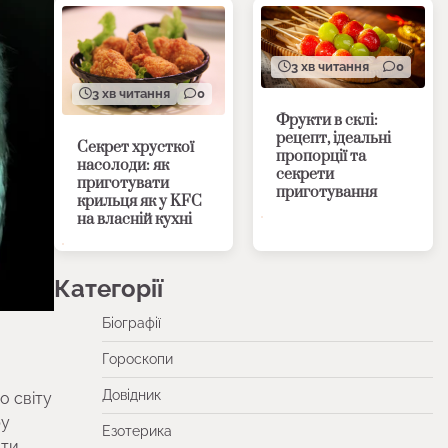
3 хв читання
0
3 хв читання
0
Фрукти в склі:
рецепт, ідеальні
Секрет хрусткої
пропорції та
насолоди: як
секрети
приготувати
приготування
крильця як у KFC
на власній кухні
Категорії
Біографії
Гороскопи
Довідник
о світу
ру
Езотерика
ати