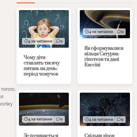
4 хв читання
0
4 хв читання
0
Як сформувалися
кільця Сатурна:
Чому діти
гіпотези та дані
ставлять тисячу
Кассіні
питань на день:
період чомучок
 тепло,
ке
воліку
4 хв читання
0
4 хв читання
0
Де починається
Скільки зірок