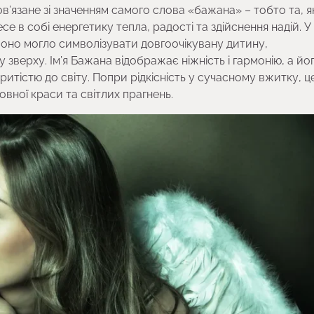
ов’язане зі значенням самого слова «бажана» – тобто та, я
се в собі енергетику тепла, радості та здійснення надій. У
 воно могло символізувати довгоочікувану дитину,
зверху. Ім’я Бажана відображає ніжність і гармонію, а йо
итістю до світу. Попри рідкісність у сучасному вжитку, це
вної краси та світлих прагнень.