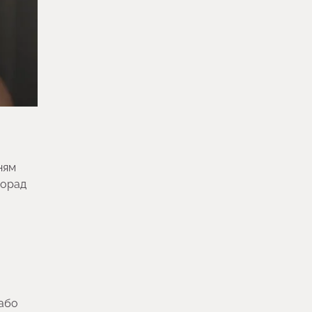
ням
порад
 або