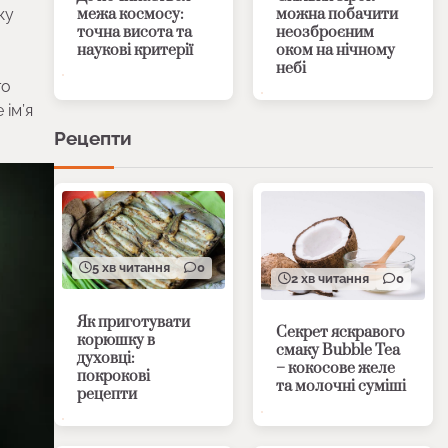
межа космосу:
можна побачити
ку
точна висота та
неозброєним
наукові критерії
оком на нічному
небі
го
 ім’я
Рецепти
5 хв читання
0
2 хв читання
0
Як приготувати
Секрет яскравого
корюшку в
смаку Bubble Tea
духовці:
– кокосове желе
покрокові
та молочні суміші
рецепти