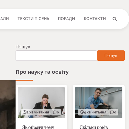
НАЛИ
ТЕКСТИ ПІСЕНЬ
ПОРАДИ
КОНТАКТИ
Пошук
Пошук
Про науку та освіту
2 хв читання
0
4 хв читання
0
Як обрати тему
Скільки років