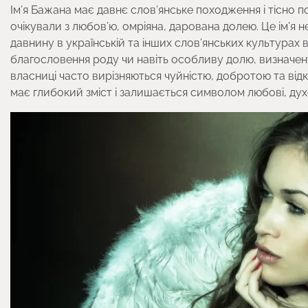
Ім’я Бажана має давнє слов’янське походження і тісно п
очікували з любов’ю, омріяна, дарована долею. Це ім’я не
давнину в українській та інших слов’янських культурах
благословення роду чи навіть особливу долю, визначену 
власниці часто вирізняються чуйністю, добротою та відкр
має глибокий зміст і залишається символом любові, духо