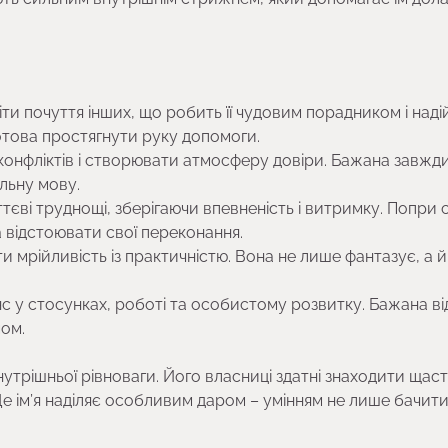
и почуття інших, що робить її чудовим порадником і над
готова простягнути руку допомоги.
 конфліктів і створювати атмосферу довіри. Бажана завжд
льну мову.
єві труднощі, зберігаючи впевненість і витримку. Попри
ва відстоювати свої переконання.
и мрійливість із практичністю. Вона не лише фантазує, а й
с у стосунках, роботі та особистому розвитку. Бажана ві
мом.
нутрішньої рівноваги. Його власниці здатні знаходити щаст
е ім’я наділяє особливим даром – умінням не лише бачит