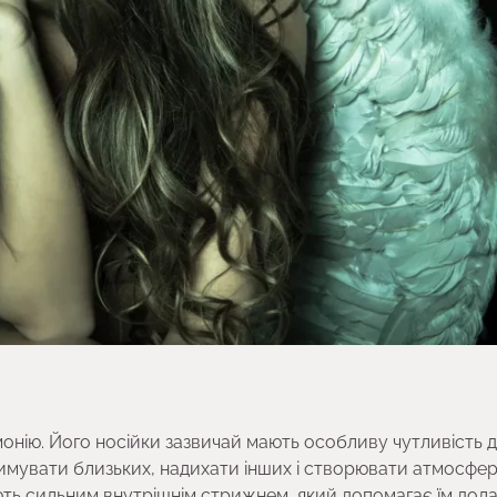
монію. Його носійки зазвичай мають особливу чутливість д
тримувати близьких, надихати інших і створювати атмосфе
діють сильним внутрішнім стрижнем, який допомагає їм дол