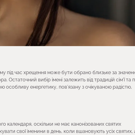
тому під час хрещення може бути обрано близьке за значен
ра. Остаточний вибір імені залежить від традицій сім’ї та 
ою особливу енергетику, пов’язану з очікуваною радістю,
го календаря, оскільки не має канонізованих святих
кувати свої іменини в день, коли вшановують усіх святих,