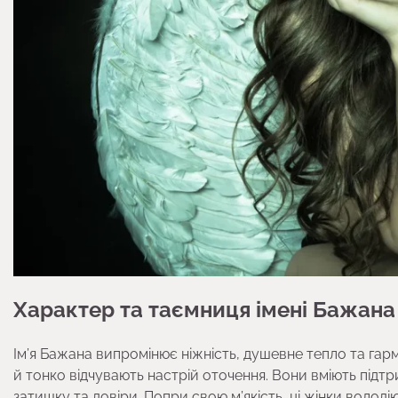
Характер та таємниця імені Бажана
Ім’я Бажана випромінює ніжність, душевне тепло та гар
й тонко відчувають настрій оточення. Вони вміють під
затишку та довіри. Попри свою м’якість, ці жінки воло