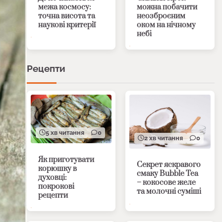
межа космосу:
можна побачити
точна висота та
неозброєним
наукові критерії
оком на нічному
небі
Рецепти
5 хв читання
0
2 хв читання
0
Як приготувати
Секрет яскравого
корюшку в
смаку Bubble Tea
духовці:
– кокосове желе
покрокові
та молочні суміші
рецепти