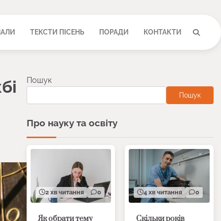
НАЛИ
ТЕКСТИ ПІСЕНЬ
ПОРАДИ
КОНТАКТИ
Пошук
бі
Пошук
Про науку та освіту
2 хв читання
0
4 хв читання
0
Як обрати тему
Скільки років