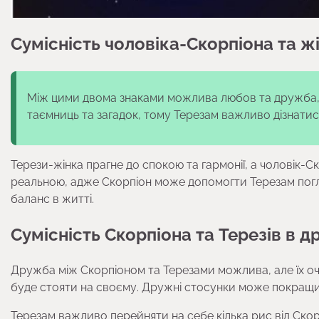
Сумісність чоловіка-Скорпіона та ж
Між цими двома знаками можлива любов та дружба, 
таємниць та загадок, тому Терезам важливо дізнатис
Терези-жінка прагне до спокою та гармонії, а чоловік-Ск
реальною, адже Скорпіон може допомогти Терезам погли
баланс в житті.
Сумісність Скорпіона та Терезів в д
Дружба між Скорпіоном та Терезами можлива, але їх оч
буде стояти на своєму. Дружні стосунки може покращ
Терезам важливо перейняти на себе кілька рис від Скор