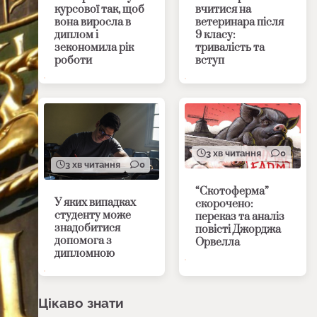
курсової так, щоб
вчитися на
вона виросла в
ветеринара після
диплом і
9 класу:
зекономила рік
тривалість та
роботи
вступ
3 хв читання
0
3 хв читання
0
“Скотоферма”
У яких випадках
скорочено:
студенту може
переказ та аналіз
знадобитися
повісті Джорджа
допомога з
Орвелла
дипломною
Цікаво знати