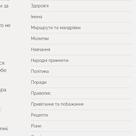
и за
Здоров’я
Імена
го не
Маршрути та мандрівки
Молитви
Навчання
Народні прикмети
ся
ебе
Політика
Поради
ара
Правопис
Привітання та побажання
:
Рецепти
Різне
чні,