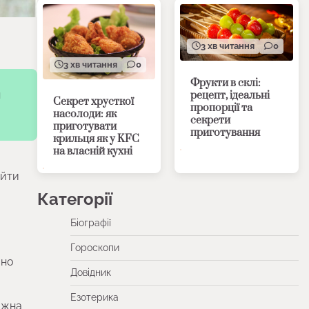
3 хв читання
0
3 хв читання
0
Фрукти в склі:
н
рецепт, ідеальні
Секрет хрусткої
пропорції та
насолоди: як
секрети
приготувати
приготування
крильця як у KFC
на власній кухні
айти
Категорії
Біографії
Гороскопи
йно
Довідник
Езотерика
ожна