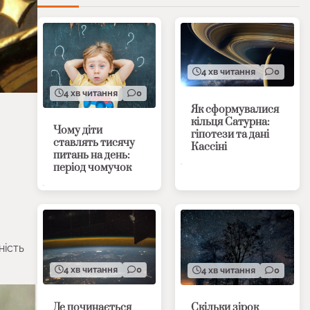
4 хв читання
0
4 хв читання
0
Як сформувалися
кільця Сатурна:
Чому діти
гіпотези та дані
ставлять тисячу
Кассіні
питань на день:
період чомучок
ність
4 хв читання
0
4 хв читання
0
Де починається
Скільки зірок