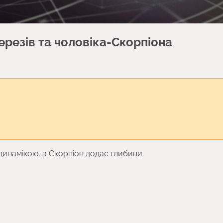
ерезів та чоловіка-Скорпіона
инамікою, а Скорпіон додає глибини.