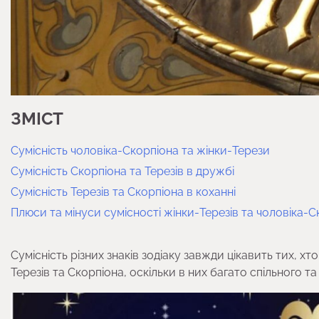
ЗМІСТ
Сумісність чоловіка-Скорпіона та жінки-Терези
Сумісність Скорпіона та Терезів в дружбі
Сумісність Терезів та Скорпіона в коханні
Плюси та мінуси сумісності жінки-Терезів та чоловіка-С
Сумісність різних знаків зодіаку завжди цікавить тих, хт
Терезів та Скорпіона, оскільки в них багато спільного та 