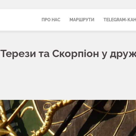
ПРО НАС
МАРШРУТИ
TELEGRAM-КА
 Терези та Скорпіон у друж