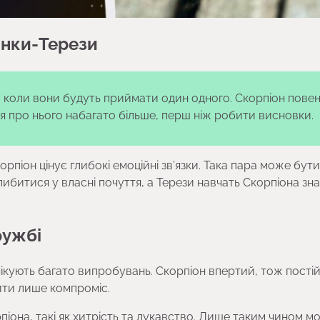
інки-Терези
коли вони будуть приймати один одного. Скорпіон пове
я про нього набагато більше, перш ніж робити висновки.
орпіон цінує глибокі емоційні зв’язки. Така пара може бути
битися у власні почуття, а Терези навчать Скорпіона зн
ружбі
ікують багато випробувань. Скорпіон впертий, тож пості
ити лише компроміс.
піона, такі як хитрість та лукавство. Лише таким чином м