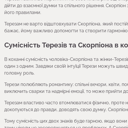
дійти до взаємної думки та спільного рішення. Скорпіон 
його правилами.
Терезам не варто відштовхувати Скорпіона, який постій
бажає, йому важливо допомогти та створити гармонію 
Сумісність Терезів та Скорпіона в к
В коханні сумісність чоловіка-Скорпіона та жінки-Терез
один з одним. Завдяки своїй інтуїції Терези можуть швид
головну роль.
Терези полюбляють романтику: спільні вечори, квіти, п
виключить сварки та надмірні емоції, то може прийти до 
Терезам властиво часто втомлюватися фізично, проте н
докопуються до правди, доводять свою думку. Скорпіона
Тому сумісність цих двох знаків буде гарною, якщо вони
тому ніколи не зосереджуються на проблемах. А Скорпі