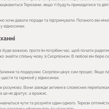
зацікавиться Терезами, якщо ті будуть прикидатися та діят
но хоче давати поради та підтримувати. Поганого він нічо
у відносинах.
оханні
ів буде важкою, проте їм потрібен час, щоб почати радити
ко знайти спільну мову зі Скорпіоном. В любові він бере с
обачення та подарунки. Скорпіон цінує сам процес. Якщо п
щастя та гармонії у відносинах.
е розумово. Вони завжди активні в словесних перепалках
 це не дратує, а вражає.
 навчаться чути та розуміти один одного. Терези оптимісти
ону властива обережність та уважність.