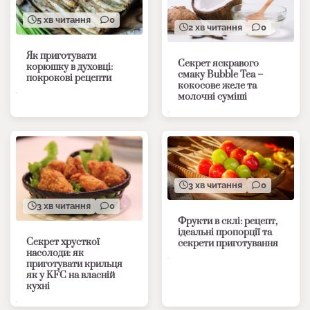
5 хв читання
0
2 хв читання
0
Як приготувати
Секрет яскравого
корюшку в духовці:
смаку Bubble Tea –
покрокові рецепти
кокосове желе та
молочні суміші
3 хв читання
0
3 хв читання
0
Фрукти в склі: рецепт,
ідеальні пропорції та
Секрет хрусткої
секрети приготування
насолоди: як
приготувати крильця
як у KFC на власній
кухні