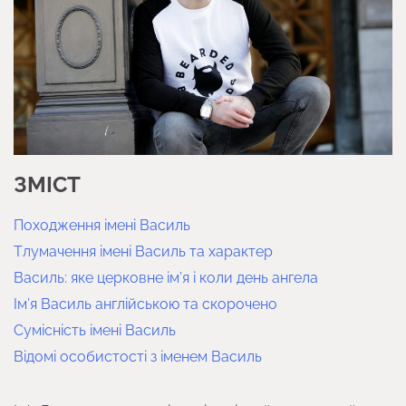
ЗМІСТ
Походження імені Василь
Тлумачення імені Василь та характер
Василь: яке церковне ім’я і коли день ангела
Ім’я Василь англійською та скорочено
Сумісність імені Василь
Відомі особистості з іменем Василь