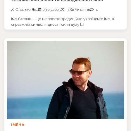
Стецько Яна
23.05.2025
3 Хв Читання
0
Ім’я Степан — це не просто традиційне українське ім’я, а
справжній символ гідності, сили духу […]
ІМЕНА