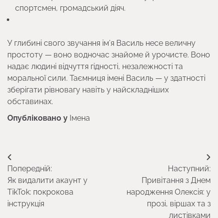
спортсмен, громадський діяч.
У глибині свого звучання ім’я Василь несе величну
простоту — воно водночас знайоме й урочисте. Воно
надає людині відчуття гідності, незалежності та
моральної сили. Таємниця імені Василь — у здатності
зберігати рівновагу навіть у найскладніших
обставинах.
Опубліковано у
Імена
Навігація
Попередній:
Наступний:
записів
Як видалити акаунт у
Привітання з Днем
TikTok: покрокова
народження Олексія: у
інструкція
прозі, віршах та з
листівками