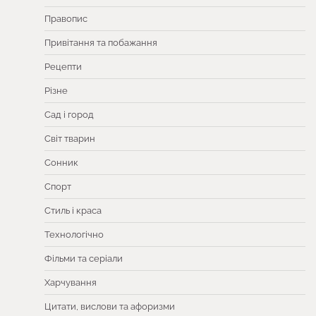
Правопис
Привітання та побажання
Рецепти
Різне
Сад і город
Світ тварин
Сонник
Спорт
Стиль і краса
Технологічно
Фільми та серіали
Харчування
Цитати, вислови та афоризми