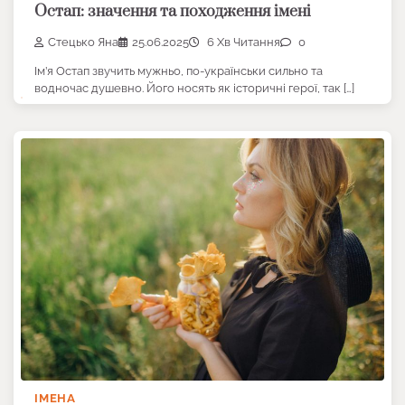
Остап: значення та походження імені
Стецько Яна
25.06.2025
6 Хв Читання
0
Ім’я Остап звучить мужньо, по-українськи сильно та
водночас душевно. Його носять як історичні герої, так […]
ІМЕНА