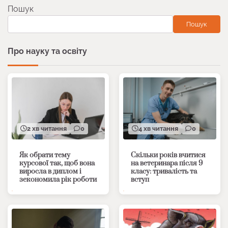
Пошук
Пошук
Про науку та освіту
2 хв читання
0
4 хв читання
0
Як обрати тему
Скільки років вчитися
курсової так, щоб вона
на ветеринара після 9
виросла в диплом і
класу: тривалість та
зекономила рік роботи
вступ