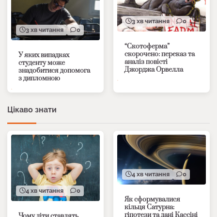
3 хв читання
0
3 хв читання
0
“Скотоферма”
скорочено: переказ та
У яких випадках
аналіз повісті
студенту може
Джорджа Орвелла
знадобитися допомога
з дипломною
Цікаво знати
4 хв читання
0
4 хв читання
0
Як сформувалися
кільця Сатурна:
гіпотези та дані Кассіні
Чому діти ставлять