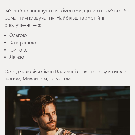
Ім’я добре поєднується з іменами, що мають м’яке або
романтичне звучання. Найбільш гармонійні
сполучення — з:
Ольгою;
Катериною;
Іриною;
Лілією.
Серед чоловічих імен Василеві легко порозумітись із
Іваном, Михайлом, Романом.