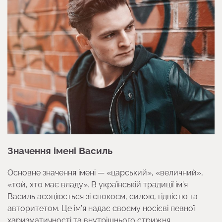
Значення імені Василь
Основне значення імені — «царський», «величний»,
«той, хто має владу». В українській традиції ім’я
Василь асоціюється зі спокоєм, силою, гідністю та
авторитетом. Це ім’я надає своєму носієві певної
харизматичності та внутрішнього стрижня.