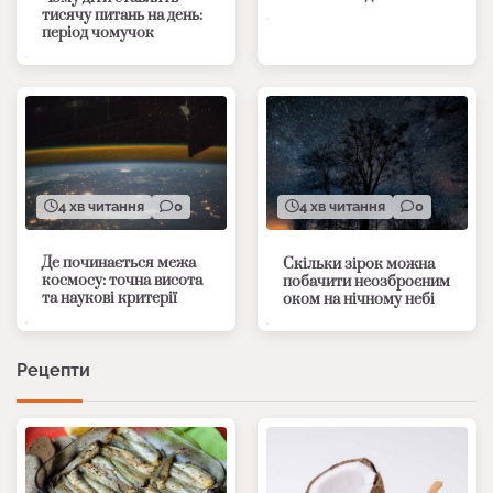
тисячу питань на день:
період чомучок
4 хв читання
0
4 хв читання
0
Де починається межа
Скільки зірок можна
космосу: точна висота
побачити неозброєним
та наукові критерії
оком на нічному небі
Рецепти