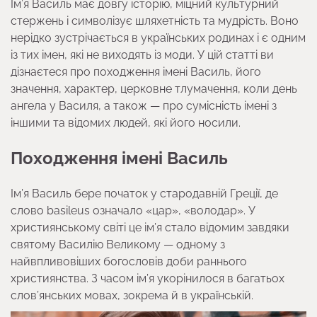
Ім’я Василь має довгу історію, міцний культурний
стержень і символізує шляхетність та мудрість. Воно
нерідко зустрічається в українських родинах і є одним
із тих імен, які не виходять із моди. У цій статті ви
дізнаєтеся про походження імені Василь, його
значення, характер, церковне тлумачення, коли день
ангела у Василя, а також — про сумісність імені з
іншими та відомих людей, які його носили.
Походження імені Василь
Ім’я Василь бере початок у стародавній Греції, де
слово basileus означало «цар», «володар». У
християнському світі це ім’я стало відомим завдяки
святому Василію Великому — одному з
найвпливовіших богословів доби раннього
християнства. З часом ім’я укорінилося в багатьох
слов’янських мовах, зокрема й в українській.