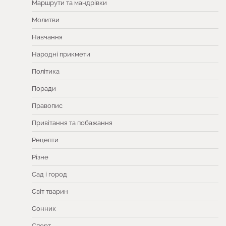
Маршрути та мандрівки
Молитви
Навчання
Народні прикмети
Політика
Поради
Правопис
Привітання та побажання
Рецепти
Різне
Сад і город
Світ тварин
Сонник
Спорт