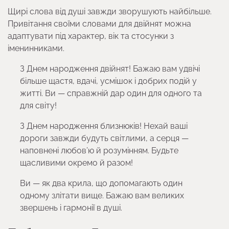
Щирі слова від душі завжди зворушують найбільше.
Привітання своїми словами для двійнят можна
адаптувати під характер, вік та стосунки з
іменинниками.
З Днем народження двійнят! Бажаю вам удвічі
більше щастя, вдачі, усмішок і добрих подій у
житті. Ви — справжній дар один для одного та
для світу!
З Днем народження близнюків! Нехай ваші
дороги завжди будуть світлими, а серця —
наповнені любов’ю й розумінням. Будьте
щасливими окремо й разом!
Ви — як два крила, що допомагають один
одному злітати вище. Бажаю вам великих
звершень і гармонії в душі.