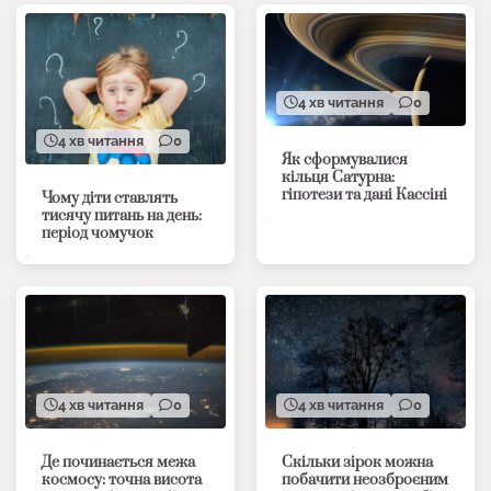
4 хв читання
0
4 хв читання
0
Як сформувалися
кільця Сатурна:
гіпотези та дані Кассіні
Чому діти ставлять
тисячу питань на день:
період чомучок
4 хв читання
0
4 хв читання
0
Де починається межа
Скільки зірок можна
космосу: точна висота
побачити неозброєним