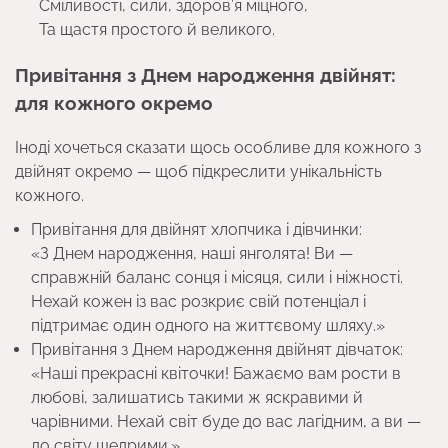
Сміливості, сили, здоров’я міцного,
Та щастя простого й великого.
Привітання з Днем народження двійнят:
для кожного окремо
Іноді хочеться сказати щось особливе для кожного з
двійнят окремо — щоб підкреслити унікальність
кожного.
Привітання для двійнят хлопчика і дівчинки:
«З Днем народження, наші янголята! Ви —
справжній баланс сонця і місяця, сили і ніжності.
Нехай кожен із вас розкриє свій потенціал і
підтримає один одного на життєвому шляху.»
Привітання з Днем народження двійнят дівчаток:
«Наші прекрасні квіточки! Бажаємо вам рости в
любові, залишатись такими ж яскравими й
чарівними. Нехай світ буде до вас лагідним, а ви —
до світу щедрими.»