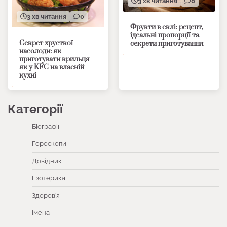
3 хв читання
0
3 хв читання
0
Фрукти в склі: рецепт,
ідеальні пропорції та
Секрет хрусткої
секрети приготування
насолоди: як
приготувати крильця
як у KFC на власній
кухні
Категорії
Біографії
Гороскопи
Довідник
Езотерика
Здоров’я
Імена