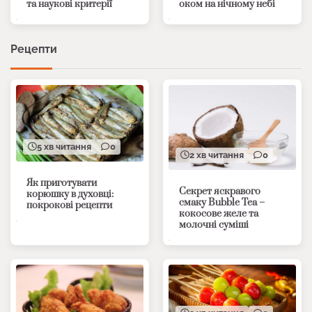
та наукові критерії
оком на нічному небі
Рецепти
5 хв читання
0
2 хв читання
0
Як приготувати
Секрет яскравого
корюшку в духовці:
смаку Bubble Tea –
покрокові рецепти
кокосове желе та
молочні суміші