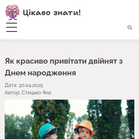
Перейти
Цікаво знати!
до
вмісту
Як красиво привітати двійнят з
Днем народження
Дата: 30.04.2025
Автор:
Стецько Яна