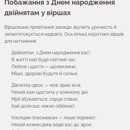
Побажання з Днем народження
двійнятам у віршах
Віршоване привітання завжди звучить урочисто й
запам’ятовується надовго. Ось кілька коротких віршів
для натхнення:
Двійнятки, з Днем народження вас!
В житті хай буде світлий час.
Любов і щастя — щохвилини,
Міцні, здорові будьте й сильні.
Дівчатка-двоє — мов зірки ясні,
Нехай вам щастить у кожному дні.
Мрії збуваються, серце співає,
Хай доля вас ніжно обіймає!
Хлопцям-близнюкам — лише перемог,
Нехай кожен день веде вас до зірок.