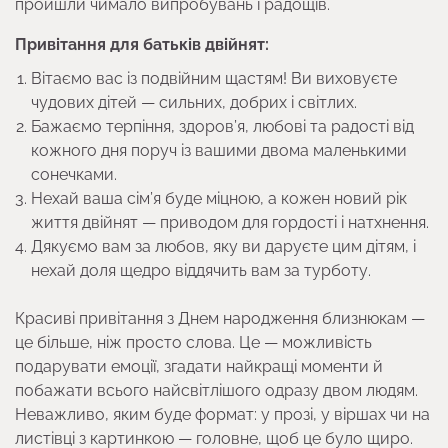
пройшли чимало випробувань і радощів.
Привітання для батьків двійнят:
Вітаємо вас із подвійним щастям! Ви виховуєте
чудових дітей — сильних, добрих і світлих.
Бажаємо терпіння, здоров’я, любові та радості від
кожного дня поруч із вашими двома маленькими
сонечками.
Нехай ваша сім’я буде міцною, а кожен новий рік
життя двійнят — приводом для гордості і натхнення.
Дякуємо вам за любов, яку ви даруєте цим дітям, і
нехай доля щедро віддячить вам за турботу.
Красиві привітання з Днем народження близнюкам —
це більше, ніж просто слова. Це — можливість
подарувати емоції, згадати найкращі моменти й
побажати всього найсвітлішого одразу двом людям.
Неважливо, яким буде формат: у прозі, у віршах чи на
листівці з картинкою — головне, щоб це було щиро.