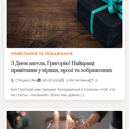
ПРИВІТАННЯ ТА ПОБАЖАННЯ
З Днем ангела, Григорію! Найкращі
привітання у віршах, прозі та зображеннях
Стецько Яна
06.06.2025
5 Хв Читання
0
Ім’я Григорій має грецьке походження й означає «той, хто
не спить», «пильний». Воно має давню […]