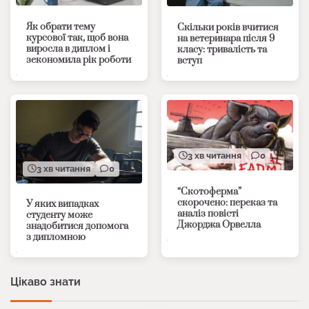
Як обрати тему
Скільки років вчитися
курсової так, щоб вона
на ветеринара після 9
виросла в диплом і
класу: тривалість та
зекономила рік роботи
вступ
3 хв читання
0
3 хв читання
0
“Скотоферма”
скорочено: переказ та
У яких випадках
аналіз повісті
студенту може
Джорджа Орвелла
знадобитися допомога
з дипломною
Цікаво знати