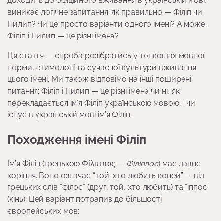
доходить до офіційного вживання в українській мові,
виникає логічне запитання: як правильно — Філіп чи
Пилип? Чи це просто варіанти одного імені? А може,
Філіп і Пилип — це різні імена?
Ця стаття — спроба розібратись у тонкощах мовної
норми, етимології та сучасної культури вживання
цього імені. Ми також відповімо на інші поширені
питання: Філіп і Пилип — це різні імена чи ні, як
перекладається ім’я Філіп українською мовою, і чи
існує в українській мові ім’я Філіп.
Походження імені Філіп
Ім’я Філіп (грецькою Φίλιππος —
Філіппос
) має давнє
коріння. Воно означає “той, хто любить коней” — від
грецьких слів “філос” (друг, той, хто любить) та “іппос”
(кінь). Цей варіант потрапив до більшості
європейських мов: