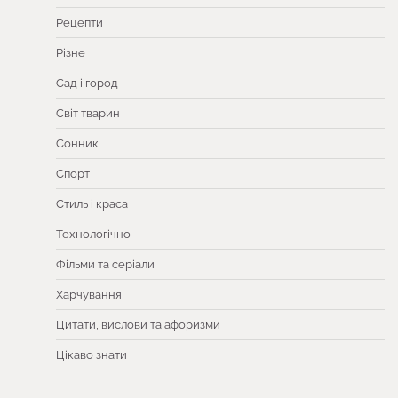
Рецепти
Різне
Сад і город
Світ тварин
Сонник
Спорт
Стиль і краса
Технологічно
Фільми та серіали
Харчування
Цитати, вислови та афоризми
Цікаво знати