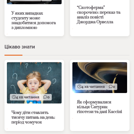
“Скотоферма”
скорочено: переказ та
У яких випадках
аналіз повісті
студенту може
Джорджа Орвелла
знадобитися допомога
з дипломною
Цікаво знати
4 хв читання
0
4 хв читання
0
Як сформувалися
кільця Сатурна:
гіпотези та дані Кассіні
Чому діти ставлять
тисячу питань на день:
період чомучок