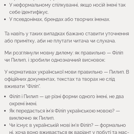
У неформальному спілкуванні, якщо носій імені так
себе ідентифікує.
У псевдонімах, брендах або творчих іменах.
Та навіть у таких випадках бажано ставити уточнення
або примітку, аби не плутати читача чи слухача.
Ми розглянули мовну дилему: як правильно — Філіп
чи Пилип, і зробили однозначний висновок:
У нормативах української мови правильно — Пилип. В
офіційних документах, текстах та творах не слід
вживати “Філіп”.
Філіп і Пилип — це різні форми одного імені, не два
окремі імені.
Як передається ім’я Філіп українською мовою? —
виключно як Пилип.
Чи існує в українській мові ім’я Філіп? — формально
ні, хоча воно вживається як варіант у побуті та мас-