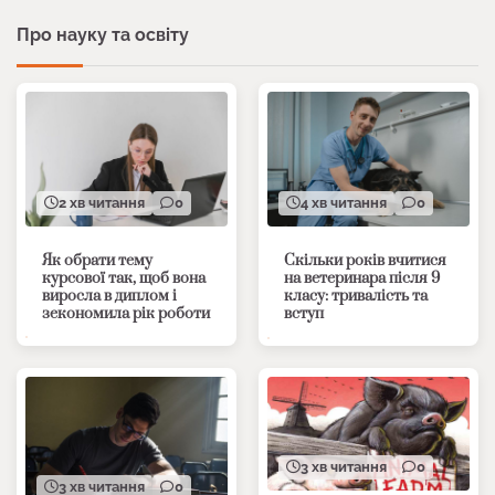
Про науку та освіту
2 хв читання
0
4 хв читання
0
Як обрати тему
Скільки років вчитися
курсової так, щоб вона
на ветеринара після 9
виросла в диплом і
класу: тривалість та
зекономила рік роботи
вступ
3 хв читання
0
3 хв читання
0