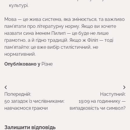
культурі.
Мова — це жива система, яка змінюється, та важливо
пам’ятати про літературну норму. Якщо ви хочете
назвати сина іменем Пилип — це буде не лише
грамотно, а й гідно традицій. Якщо ж Філіп — тоді
пам’ятайте: це вже вибір стилістичний, не
нормативний.
Опубліковано у
Різне
Навігація
Попередній:
Наступний:
записів
50 загадок із числівниками:
19:09 на годиннику —
навчаємося граючи
випадковість чи символ?
Залишити відповідь