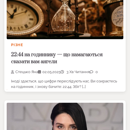
РІЗНЕ
22:44 на годиннику — що намагаються
сказати вам ангели
Стецько Яна
02.05.2025
3 Хв Читання
0
Іноді здається, що цифри переслідують нас. Ви озираєтесь
на годинник, і знову бачите: 22:44. Збіг? […]