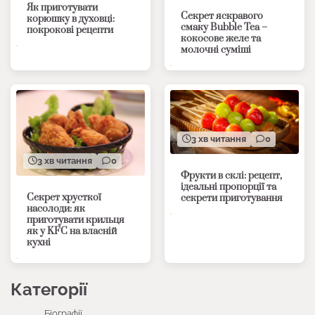
Як приготувати
Секрет яскравого
корюшку в духовці:
смаку Bubble Tea –
покрокові рецепти
кокосове желе та
молочні суміші
3 хв читання
0
3 хв читання
0
Фрукти в склі: рецепт,
ідеальні пропорції та
Секрет хрусткої
секрети приготування
насолоди: як
приготувати крильця
як у KFC на власній
кухні
Категорії
Біографії