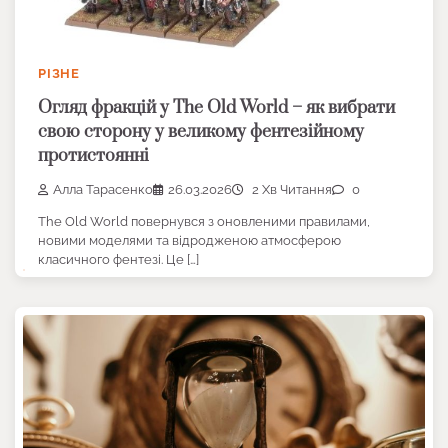
РІЗНЕ
Огляд фракцій у The Old World – як вибрати
свою сторону у великому фентезійному
протистоянні
Алла Тарасенко
26.03.2026
2 Хв Читання
0
The Old World повернувся з оновленими правилами,
новими моделями та відродженою атмосферою
класичного фентезі. Це […]