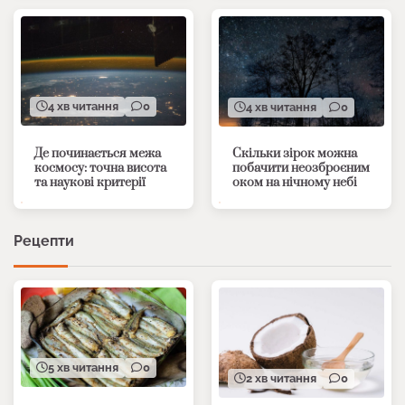
4 хв читання
0
4 хв читання
0
Де починається межа
Скільки зірок можна
космосу: точна висота
побачити неозброєним
та наукові критерії
оком на нічному небі
Рецепти
5 хв читання
0
2 хв читання
0