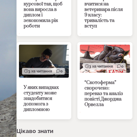
курсової так, щоб
вчитися на
вона виросла в
ветеринара після
диплом і
9 класу:
зекономила рік
тривалість та
роботи
вступ
3 хв читання
0
3 хв читання
0
“Скотоферма”
У яких випадках
скорочено:
студенту може
переказ та аналіз
знадобитися
повісті Джорджа
допомога з
Орвелла
дипломною
Цікаво знати