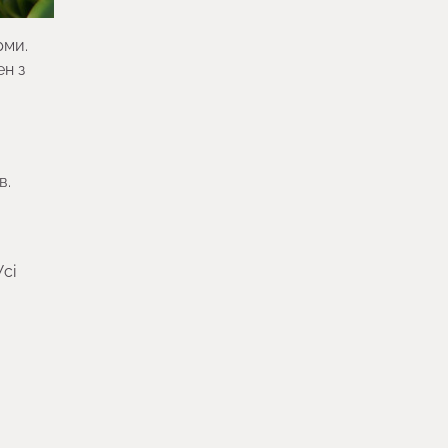
рми.
ен з
в.
Усі