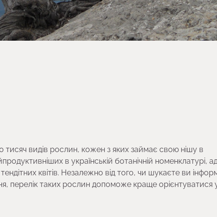
0 тисяч видів рослин, кожен з яких займає свою нішу в
йпродуктивніших в українській ботанічній номенклатурі, а
тендітних квітів. Незалежно від того, чи шукаєте ви інфор
ння, перелік таких рослин допоможе краще орієнтуватися 