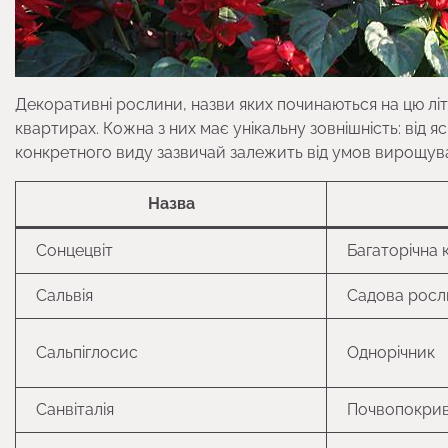
Декоративні рослини, назви яких починаються на цю літ
квартирах. Кожна з них має унікальну зовнішність: від яс
конкретного виду зазвичай залежить від умов вирощува
Назва
Сонцецвіт
Багаторічна 
Сальвія
Садова росл
Сальпіглосис
Однорічник
Санвіталія
Почвопокрив