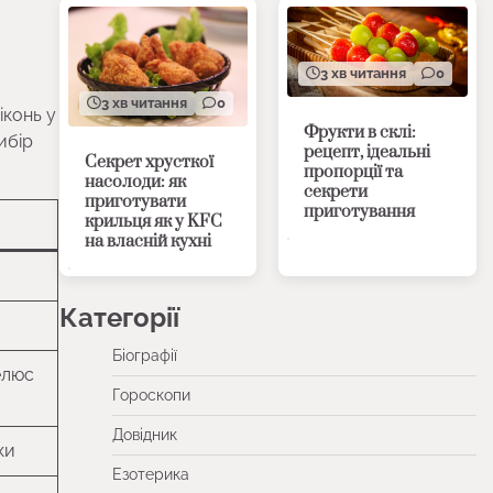
3 хв читання
0
3 хв читання
0
іконь у
Фрукти в склі:
ибір
рецепт, ідеальні
Секрет хрусткої
пропорції та
насолоди: як
секрети
приготувати
приготування
крильця як у KFC
на власній кухні
Категорії
Біографії
елюс
Гороскопи
Довідник
ки
Езотерика