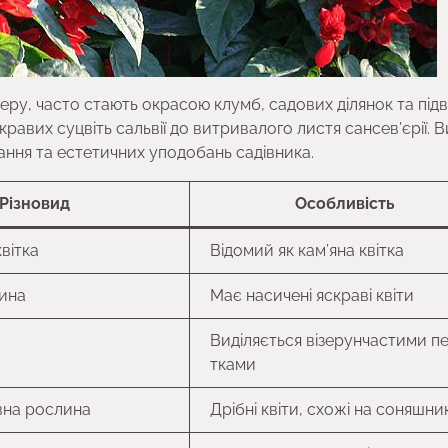
еру, часто стають окрасою клумб, садових ділянок та підв
кравих суцвіть сальвії до витривалого листя сансев’єрії. В
ння та естетичних уподобань садівника.
Різновид
Особливість
квітка
Відомий як кам’яна квітка
ина
Має насичені яскраві квіти
Виділяється візерунчастими п
тками
на рослина
Дрібні квіти, схожі на соняшни