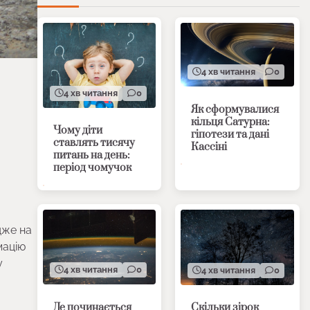
4 хв читання
0
4 хв читання
0
Як сформувалися
кільця Сатурна:
Чому діти
гіпотези та дані
ставлять тисячу
Кассіні
питань на день:
період чомучок
дже на
мацію
у
4 хв читання
0
4 хв читання
0
Де починається
Скільки зірок