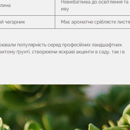
Невибаглива до освітлення та
слина
иву
й чагарник
Має ароматне сріблясте листя
авоювали популярність серед професійних ландшафтних
итому ґрунті, створюючи яскраві акценти в саду, так і в