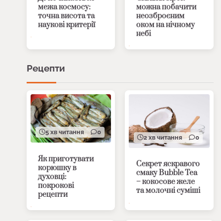
межа космосу:
можна побачити
точна висота та
неозброєним
наукові критерії
оком на нічному
небі
Рецепти
5 хв читання
0
2 хв читання
0
Як приготувати
Секрет яскравого
корюшку в
смаку Bubble Tea
духовці:
– кокосове желе
покрокові
та молочні суміші
рецепти