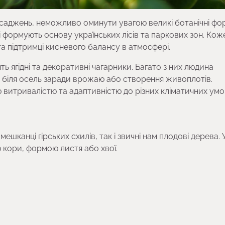
асаджень, неможливо оминути увагою великі ботанічні фо
кі формують основу українських лісів та паркових зон. Кож
в та підтримці кисневого балансу в атмосфері.
ь ягідні та декоративні чагарники. Багато з них людина
х біля осель заради врожаю або створення живоплотів.
ю витривалістю та адаптивністю до різних кліматичних умо
шканці гірських схилів, так і звичні нам плодові дерева. 
 кори, формою листя або хвої.