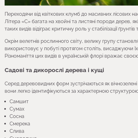
Переходячи від квіткових клумб до масивних лісових н
Літера «С» багата на хвойні та листяні породи дерев, я
таких видів відіграє критичну роль у стабілізації ґрунті
Окрім велетнів рослинного світу, велику групу становлят
використовує у побуті протягом століть, висаджуючи ї
Різноманіття цих видів в українській флорі вражає своє
Садові та дикорослі дерева і кущі
Серед деревовидних форм зустрічаються як вічнозелені ме
вони легко ідентифікуються за характерною структурою
Самшит
Сумах
Сосна
Смерека
Слива