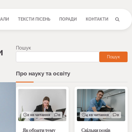
НАЛИ
ТЕКСТИ ПІСЕНЬ
ПОРАДИ
КОНТАКТИ
Пошук
и
Пошук
Про науку та освіту
2 хв читання
0
4 хв читання
0
Як обрати тему
Скільки років