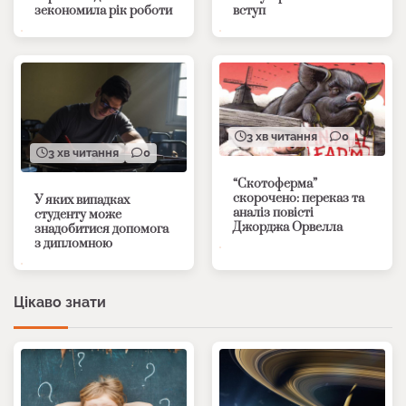
зекономила рік роботи
вступ
3 хв читання
0
3 хв читання
0
“Скотоферма”
скорочено: переказ та
У яких випадках
аналіз повісті
студенту може
Джорджа Орвелла
знадобитися допомога
з дипломною
Цікаво знати