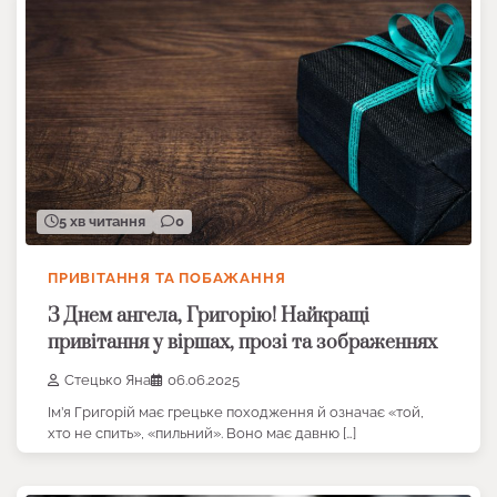
5 хв читання
0
ПРИВІТАННЯ ТА ПОБАЖАННЯ
З Днем ангела, Григорію! Найкращі
привітання у віршах, прозі та зображеннях
Стецько Яна
06.06.2025
Ім’я Григорій має грецьке походження й означає «той,
хто не спить», «пильний». Воно має давню […]