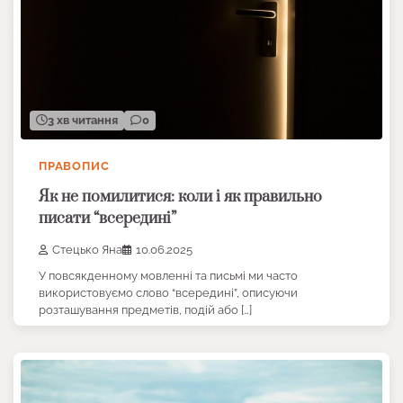
3 хв читання
0
ПРАВОПИС
Як не помилитися: коли і як правильно
писати “всередині”
Стецько Яна
10.06.2025
У повсякденному мовленні та письмі ми часто
використовуємо слово “всередині”, описуючи
розташування предметів, подій або […]