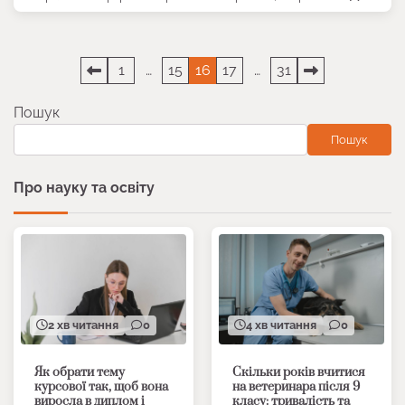
Пагінація
1
…
15
16
17
…
31
записів
Пошук
Пошук
Про науку та освіту
2 хв читання
0
4 хв читання
0
Як обрати тему
Скільки років вчитися
курсової так, щоб вона
на ветеринара після 9
виросла в диплом і
класу: тривалість та