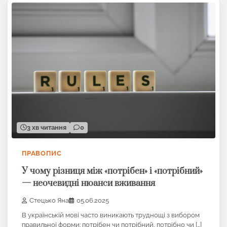
3 хв читання
0
ПРАВОПИС
У чому різниця між «потрібен» і «потрібний»
— неочевидні нюанси вживання
Стецько Яна
05.06.2025
В українській мові часто виникають труднощі з вибором
правильної форми: потрібен чи потрібний, потрібно чи […]