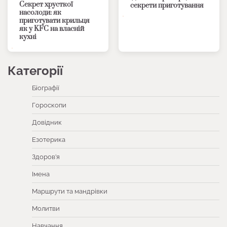
Секрет хрусткої
секрети приготування
насолоди: як
приготувати крильця
як у KFC на власній
кухні
Категорії
Біографії
Гороскопи
Довідник
Езотерика
Здоров’я
Імена
Маршрути та мандрівки
Молитви
Навчання