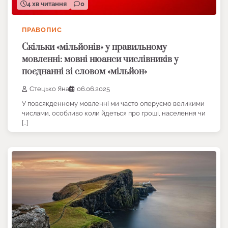
4 хв читання
0
ПРАВОПИС
Скільки «мільйонів» у правильному
мовленні: мовні нюанси числівників у
поєднанні зі словом «мільйон»
Стецько Яна
06.06.2025
У повсякденному мовленні ми часто оперуємо великими
числами, особливо коли йдеться про гроші, населення чи
[…]