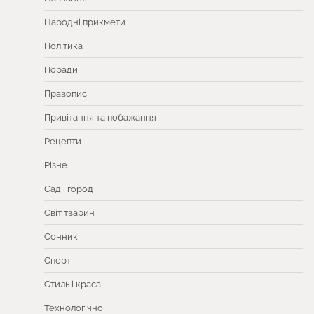
Народні прикмети
Політика
Поради
Правопис
Привітання та побажання
Рецепти
Різне
Сад і город
Світ тварин
Сонник
Спорт
Стиль і краса
Технологічно