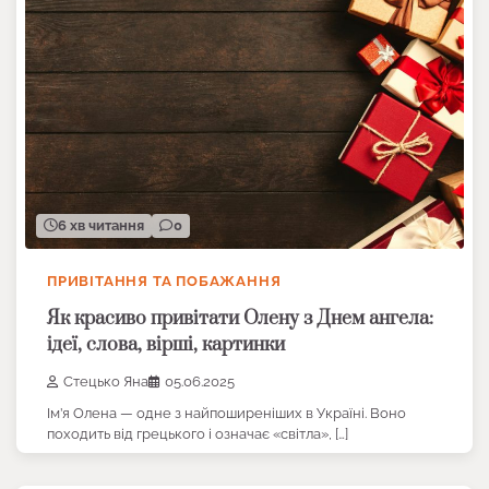
6 хв читання
0
ПРИВІТАННЯ ТА ПОБАЖАННЯ
Як красиво привітати Олену з Днем ангела:
ідеї, слова, вірші, картинки
Стецько Яна
05.06.2025
Ім’я Олена — одне з найпоширеніших в Україні. Воно
походить від грецького і означає «світла», […]