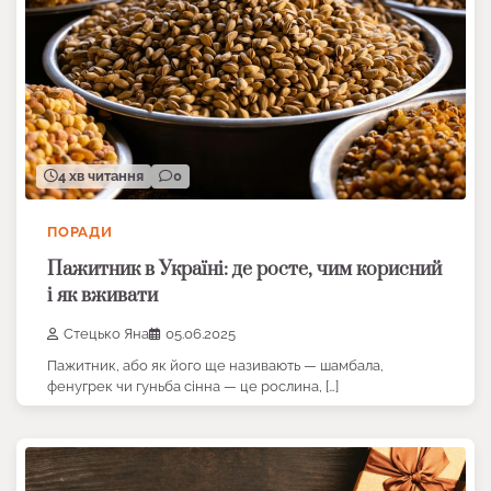
4 хв читання
0
ПОРАДИ
Пажитник в Україні: де росте, чим корисний
і як вживати
Стецько Яна
05.06.2025
Пажитник, або як його ще називають — шамбала,
фенугрек чи гуньба сінна — це рослина, […]