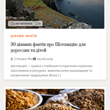
3 хв читання
0
ЦІКАВО ЗНАТИ
30 цікавих фактів про Шотландію для
дорослих та дітей
Стецько Яна
05.06.2025
Шотландія — країна з глибоким історичним корінням,
захопливою культурою, живописними краєвидами та
незвичними традиціями. Вона […]