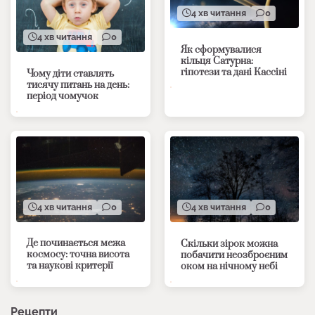
4 хв читання
0
4 хв читання
0
Як сформувалися
кільця Сатурна:
гіпотези та дані Кассіні
Чому діти ставлять
тисячу питань на день:
період чомучок
4 хв читання
0
4 хв читання
0
Де починається межа
Скільки зірок можна
космосу: точна висота
побачити неозброєним
та наукові критерії
оком на нічному небі
Рецепти