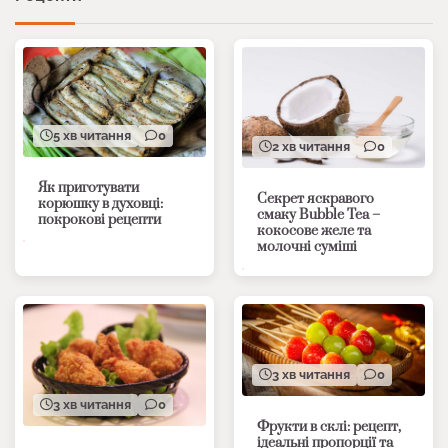
5 хв читання
0
2 хв читання
0
Як приготувати
Секрет яскравого
корюшку в духовці:
смаку Bubble Tea –
покрокові рецепти
кокосове желе та
молочні суміші
3 хв читання
0
3 хв читання
0
Фрукти в склі: рецепт,
ідеальні пропорції та