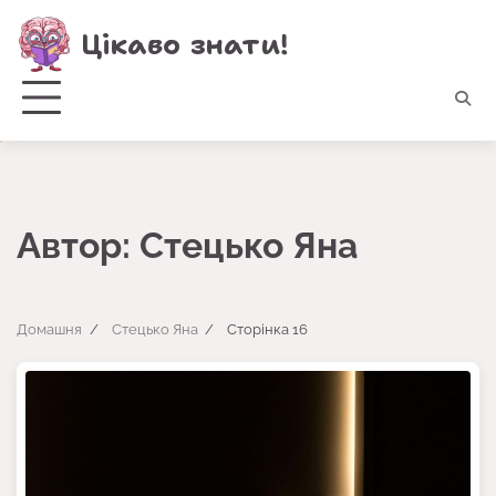
Перейти
Цікаво знати!
до
вмісту
Автор:
Стецько Яна
Домашня
Стецько Яна
Сторінка 16