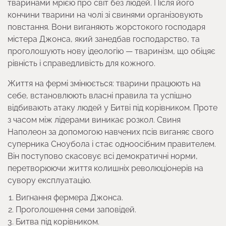
тваринами мрією про світ без людей. Після його
кончини тварини на чолі зі свинями організовують
повстання. Вони виганяють жорстокого господаря
містера Джонса, який занедбав господарство, та
проголошують нову ідеологію — тваринізм, що обіцяє
рівність і справедливість для кожного.
Життя на фермі змінюється: тварини працюють на
себе, встановлюють власні правила та успішно
відбивають атаку людей у Битві під корівником. Проте
з часом між лідерами виникає розкол. Свиня
Наполеон за допомогою навчених псів виганяє свого
суперника Сноубола і стає одноосібним правителем.
Він поступово скасовує всі демократичні норми,
перетворюючи життя колишніх революціонерів на
сувору експлуатацію.
Вигнання фермера Джонса.
Проголошення семи заповідей.
Битва під корівником.