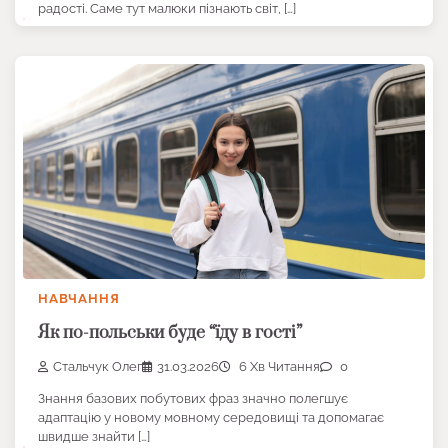
радості. Саме тут малюки пізнають світ, […]
НАВЧАННЯ
Як по-польськи буде “їду в гості”
Стальчук Олег
31.03.2026
6 Хв Читання
0
Знання базових побутових фраз значно полегшує
адаптацію у новому мовному середовищі та допомагає
швидше знайти […]