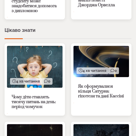
аналіз повісті
студенту може
Джорджа Орвелла
знадобитися допомога
з дипломною
Цікаво знати
4 хв читання
0
4 хв читання
0
Як сформувалися
кільця Сатурна:
гіпотези та дані Кассіні
Чому діти ставлять
тисячу питань на день:
період чомучок