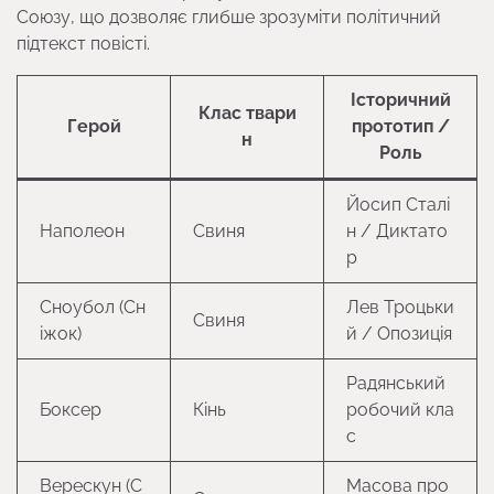
Союзу, що дозволяє глибше зрозуміти політичний
підтекст повісті.
Історичний
Клас твари
Герой
прототип /
н
Роль
Йосип Сталі
Наполеон
Свиня
н / Диктато
р
Сноубол (Сн
Лев Троцьки
Свиня
іжок)
й / Опозиція
Радянський
Боксер
Кінь
робочий кла
с
Верескун (С
Масова про