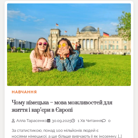
НАВЧАННЯ
Чому німецька – мова можливостей для
життя і кар’єри в Європі
Алла Тарасенко
30.09.2025
1 Хв Читання
0
За статистикою, понад 100 мільйонів людей є
носіями німецької, а ще більше вивчають її як іноземну. […]