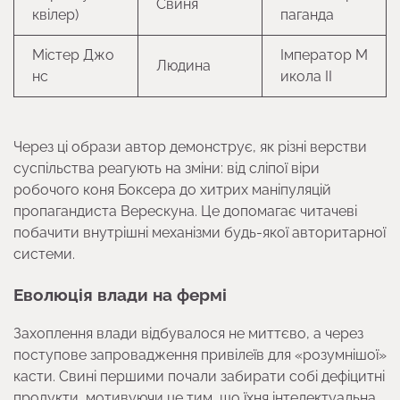
Свиня
квілер)
паганда
Містер Джо
Імператор М
Людина
нс
икола II
Через ці образи автор демонструє, як різні верстви
суспільства реагують на зміни: від сліпої віри
робочого коня Боксера до хитрих маніпуляцій
пропагандиста Верескуна. Це допомагає читачеві
побачити внутрішні механізми будь-якої авторитарної
системи.
Еволюція влади на фермі
Захоплення влади відбувалося не миттєво, а через
поступове запровадження привілеїв для «розумнішої»
касти. Свині першими почали забирати собі дефіцитні
продукти, мотивуючи це тим, що їхня інтелектуальна