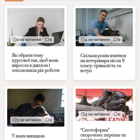
2 хв читання
0
4 хв читання
0
Як обрати тему
Скільки років вчитися
курсової так, щоб вона
на ветеринара після 9
виросла в диплом і
класу: тривалість та
зекономила рік роботи
вступ
3 хв читання
0
3 хв читання
0
“Скотоферма”
скорочено: переказ та
У яких випадках