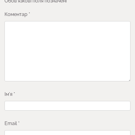
Обов’язкові поля позначені
*
Коментар
*
Ім'я
*
Email
*