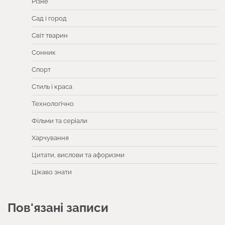
Різне
Сад і город
Світ тварин
Сонник
Спорт
Стиль і краса
Технологічно
Фільми та серіали
Харчування
Цитати, вислови та афоризми
Цікаво знати
Пов'язані записи