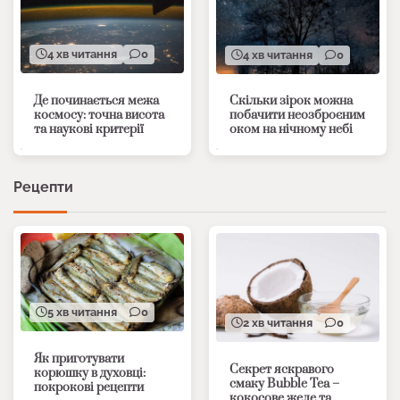
4 хв читання
0
4 хв читання
0
Де починається межа
Скільки зірок можна
космосу: точна висота
побачити неозброєним
та наукові критерії
оком на нічному небі
Рецепти
5 хв читання
0
2 хв читання
0
Як приготувати
Секрет яскравого
корюшку в духовці:
смаку Bubble Tea –
покрокові рецепти
кокосове желе та