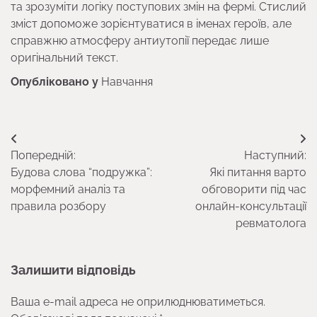
та зрозуміти логіку поступових змін на фермі. Стислий
зміст допоможе зорієнтуватися в іменах героїв, але
справжню атмосферу антиутопії передає лише
оригінальний текст.
Опубліковано у
Навчання
Навігація
Попередній:
Наступний:
записів
Будова слова “подружка”:
Які питання варто
морфемний аналіз та
обговорити під час
правила розбору
онлайн-консультації
ревматолога
Залишити відповідь
Ваша e-mail адреса не оприлюднюватиметься.