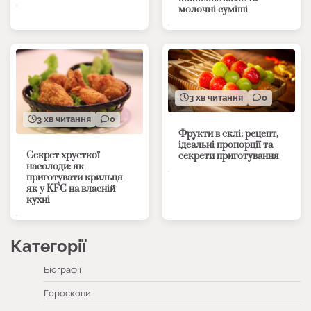
молочні суміші
3 хв читання
0
3 хв читання
0
Фрукти в склі: рецепт,
ідеальні пропорції та
Секрет хрусткої
секрети приготування
насолоди: як
приготувати крильця
як у KFC на власній
кухні
Категорії
Біографії
Гороскопи