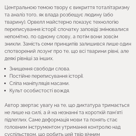
Центральною темою твору є викриття тоталітаризму
та аналіз того, як влада розбещує людину (або
тварину). Орвелл майстерно показує технологію
переписування історії: спочатку заповіді змінювалися
непомітно, по одному слову, а потім вони зовсім
зникли. Замість семи принципів залишився лише один
спотворений лозунг про те, що всі тварини рівні, але
деякі рівніші за інших.
Знищення свободи слова.
Постійне переписування історії.
Сліпа маніпуляція масами.
Культ особистості вождя.
Автор звертає увагу на те, що диктатура тримається
не лише на силі, а й на незнанні та короткій пам’яті
підлеглих. Саме деформація мови та понять стає
головним інструментом утримання контролю над
суспільством, що робить цей твір вічним