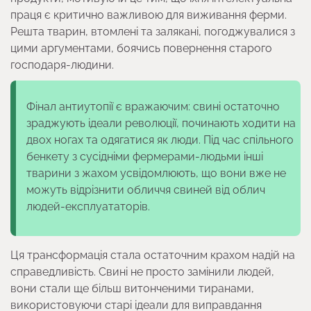
праця є критично важливою для виживання ферми.
Решта тварин, втомлені та залякані, погоджувалися з
цими аргументами, боячись повернення старого
господаря-людини.
Фінал антиутопії є вражаючим: свині остаточно
зраджують ідеали революції, починають ходити на
двох ногах та одягатися як люди. Під час спільного
бенкету з сусідніми фермерами-людьми інші
тварини з жахом усвідомлюють, що вони вже не
можуть відрізнити обличчя свиней від облич
людей-експлуататорів.
Ця трансформація стала остаточним крахом надій на
справедливість. Свині не просто замінили людей,
вони стали ще більш витонченими тиранами,
використовуючи старі ідеали для виправдання