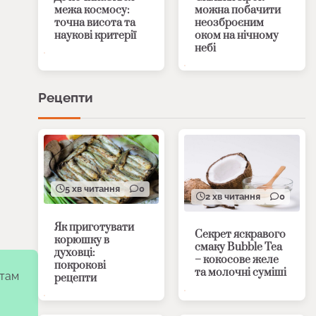
межа космосу:
можна побачити
точна висота та
неозброєним
наукові критерії
оком на нічному
небі
Рецепти
5 хв читання
0
2 хв читання
0
Як приготувати
Секрет яскравого
корюшку в
смаку Bubble Tea
духовці:
– кокосове желе
покрокові
та молочні суміші
 там
рецепти