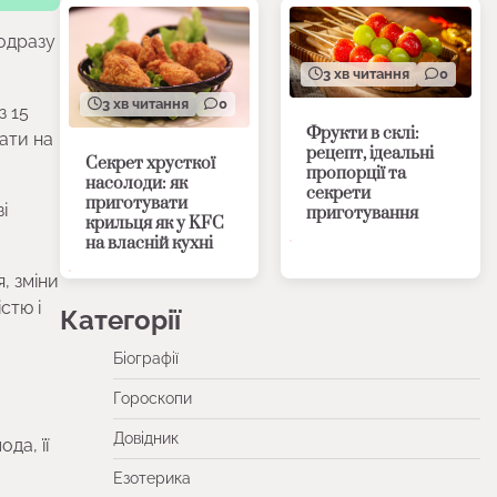
 одразу
3 хв читання
0
3 хв читання
0
з 15
Фрукти в склі:
тати на
рецепт, ідеальні
Секрет хрусткої
пропорції та
насолоди: як
секрети
приготувати
і
приготування
крильця як у KFC
на власній кухні
, зміни
стю і
Категорії
Біографії
Гороскопи
Довідник
да, її
Езотерика