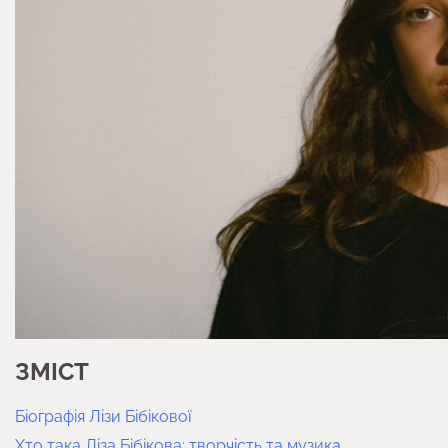
ЗМІСТ
Біографія Лізи Бібікової
Хто така Ліза Бібікова: творчість та музика