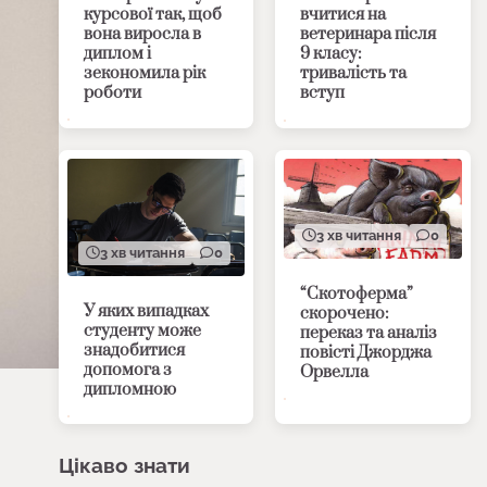
курсової так, щоб
вчитися на
вона виросла в
ветеринара після
диплом і
9 класу:
зекономила рік
тривалість та
роботи
вступ
3 хв читання
0
3 хв читання
0
“Скотоферма”
У яких випадках
скорочено:
студенту може
переказ та аналіз
знадобитися
повісті Джорджа
допомога з
Орвелла
дипломною
Цікаво знати