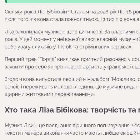
Скільки років Лізі Бібіковій? Станом на 2026 рік Лізі 18 
після того, як вона стала повнолітньою, і з тих пір вона
Ліза захопилася музикою ще в дитинстві. За власними сл
років. У цей момент у неї вже з’явився власний музичний 
себе увагу слухачів у TikTok та стрімінгових сервісах.
Перший трек “Поряд” викликав помітний резонанс у соцм
заявити про себе як про нового артиста української сце
Згодом вона випустила перший мініальбом “Можливо, ст
сенсів і переживань молодої людини. Це музичне видан
щирими життєвими переживаннями.
Хто така Ліза Бібікова: творчість та
Музика Лізи – це поєднання ліричного поп-звучання, чесн
тексти і манера виконання часто мають глибше емоційне 