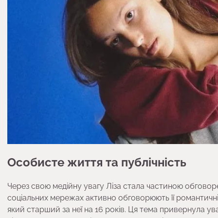
Особисте життя та публічність
Через свою медійну увагу Ліза стала частиною обговоре
соціальних мережах активно обговорюють її романтичні
який старший за неї на 16 років. Ця тема привернула уваг