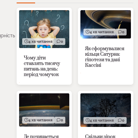
4 хв читання
0
ярність
4 хв читання
0
Як сформувалися
кільця Сатурна:
Чому діти
гіпотези та дані
ставлять тисячу
Кассіні
питань на день:
період чомучок
4 хв читання
0
4 хв читання
0
Де починається
Скільки зірок