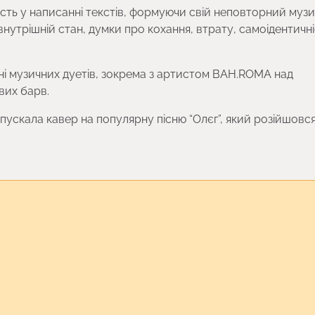
часть у написанні текстів, формуючи свій неповторний муз
внутрішній стан, думки про кохання, втрату, самоідентичні
нні музичних дуетів, зокрема з артистом BAH.ROMA над
вих барв.
пускала кавер на популярну пісню “Олєг”, який розійшовся