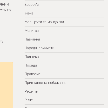
ичний
Здоров’я
сть та
Імена
Маршрути та мандрівки
Молитви
Навчання
 у
Народні прикмети
Політика
Поради
Правопис
Привітання та побажання
Рецепти
Різне