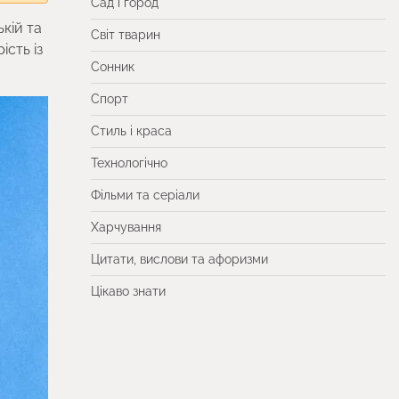
Сад і город
ькій та
Світ тварин
сть із
Сонник
Спорт
Стиль і краса
Технологічно
Фільми та серіали
Харчування
Цитати, вислови та афоризми
Цікаво знати