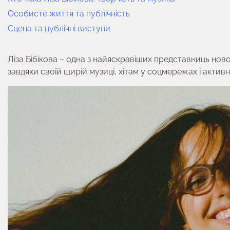
Особисте життя та публічність
Сцена та публічні виступи
Ліза Бібікова – одна з найяскравіших представниць ново
завдяки своїй щирій музиці, хітам у соцмережах і активні