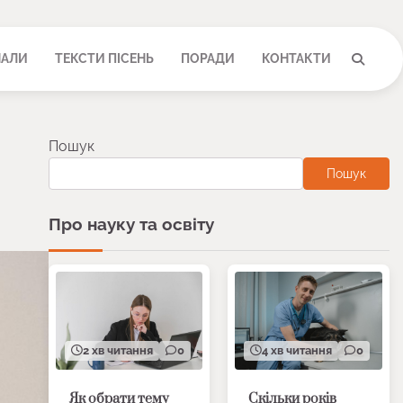
НАЛИ
ТЕКСТИ ПІСЕНЬ
ПОРАДИ
КОНТАКТИ
Пошук
Пошук
Про науку та освіту
2 хв читання
0
4 хв читання
0
Як обрати тему
Скільки років