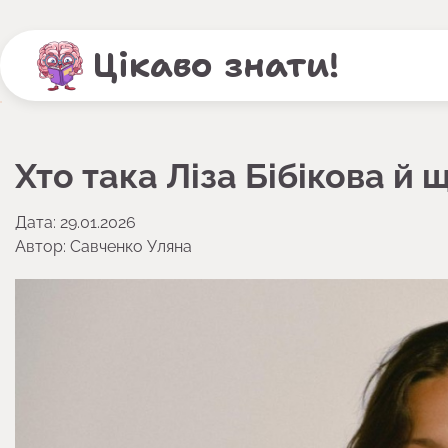
Перейти
до
Цікаво знати!
вмісту
Хто така Ліза Бібікова й 
Дата: 29.01.2026
Автор:
Савченко Уляна