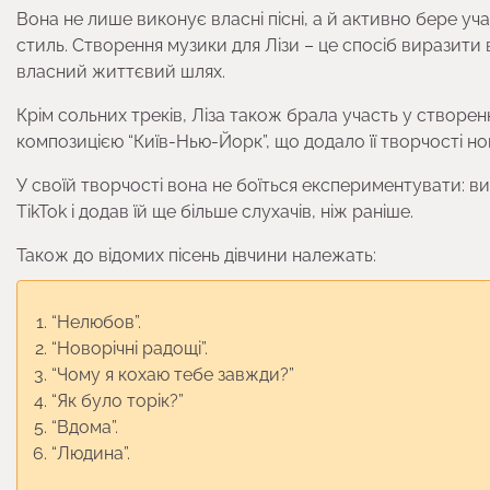
Вона не лише виконує власні пісні, а й активно бере у
стиль. Створення музики для Лізи – це спосіб виразити 
власний життєвий шлях.
Крім сольних треків, Ліза також брала участь у створе
композицією “Київ-Нью-Йорк”, що додало її творчості но
У своїй творчості вона не боїться експериментувати: ви
TikTok і додав їй ще більше слухачів, ніж раніше.
Також до відомих пісень дівчини належать:
“Нелюбов”.
“Новорічні радощі”.
“Чому я кохаю тебе завжди?”
“Як було торік?”
“Вдома”.
“Людина”.