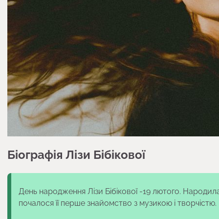
Біографія Лізи Бібікової
День народження Лізи Бібікової -19 лютого. Народила
почалося її перше знайомство з музикою і творчістю.