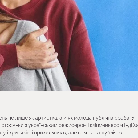
нь не лише як артистка, а й як молода публічна особа. У
 стосунки з українським режисером і кліпмейкером Інді Х
у і критиків, і прихильників, але сама Ліза публічно