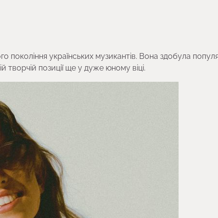
го покоління українських музикантів. Вона здобула попул
й творчій позиції ще у дуже юному віці.