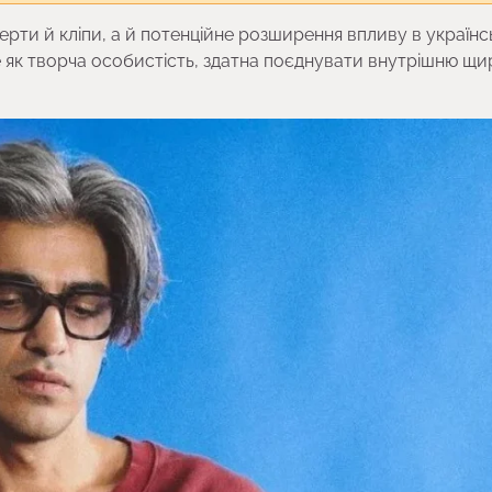
нцерти й кліпи, а й потенційне розширення впливу в українс
 як творча особистість, здатна поєднувати внутрішню щирі