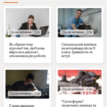
2 хв читання
0
4 хв читання
0
Як обрати тему
Скільки років вчитися
курсової так, щоб вона
на ветеринара після 9
виросла в диплом і
класу: тривалість та
зекономила рік роботи
вступ
3 хв читання
0
3 хв читання
0
“Скотоферма”
скорочено: переказ та
У яких випадках