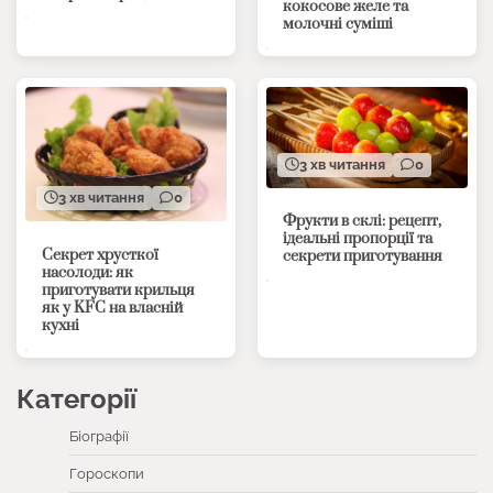
кокосове желе та
молочні суміші
3 хв читання
0
3 хв читання
0
Фрукти в склі: рецепт,
ідеальні пропорції та
Секрет хрусткої
секрети приготування
насолоди: як
приготувати крильця
як у KFC на власній
кухні
Категорії
Біографії
Гороскопи