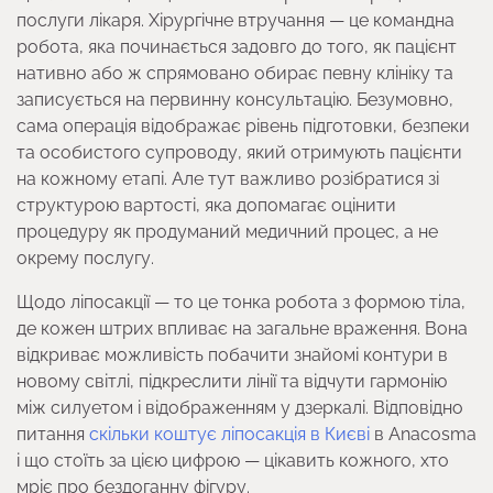
послуги лікаря. Хірургічне втручання — це командна
робота, яка починається задовго до того, як пацієнт
нативно або ж спрямовано обирає певну клініку та
записується на первинну консультацію. Безумовно,
сама операція відображає рівень підготовки, безпеки
та особистого супроводу, який отримують пацієнти
на кожному етапі. Але тут важливо розібратися зі
структурою вартості, яка допомагає оцінити
процедуру як продуманий медичний процес, а не
окрему послугу.
Щодо ліпосакції — то це тонка робота з формою тіла,
де кожен штрих впливає на загальне враження. Вона
відкриває можливість побачити знайомі контури в
новому світлі, підкреслити лінії та відчути гармонію
між силуетом і відображенням у дзеркалі. Відповідно
питання
скільки коштує ліпосакція в Києві
в Anacosma
і що стоїть за цією цифрою — цікавить кожного, хто
мріє про бездоганну фігуру.