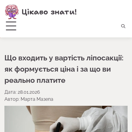
Перейти
Цікаво знати!
до
вмісту
Що входить у вартість ліпосакції:
як формується ціна і за що ви
реально платите
Дата: 28.01.2026
Автор:
Марта Мазепа