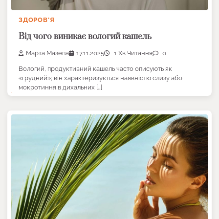
ЗДОРОВ’Я
Від чого виникає вологий кашель
Марта Мазепа
17.11.2025
1 Хв Читання
0
Вологий, продуктивний кашель часто описують як
«грудний»; він характеризується наявністю слизу або
мокротиння в дихальних […]