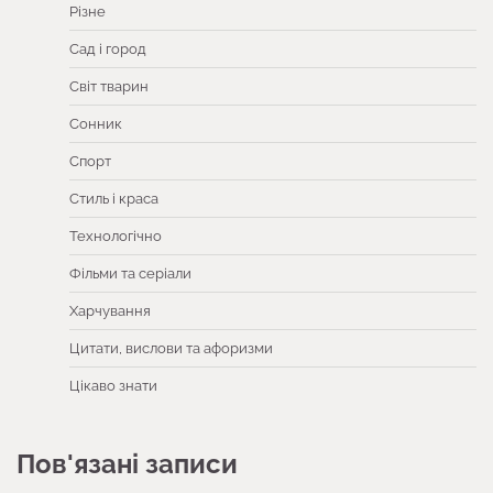
Різне
Сад і город
Світ тварин
Сонник
Спорт
Стиль і краса
Технологічно
Фільми та серіали
Харчування
Цитати, вислови та афоризми
Цікаво знати
Пов'язані записи