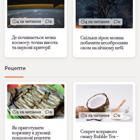
4 хв читання
0
4 хв читання
0
Де починається межа
Скільки зірок можна
космосу: точна висота
побачити неозброєним
та наукові критерії
оком на нічному небі
Рецепти
5 хв читання
0
2 хв читання
0
Як приготувати
Секрет яскравого
корюшку в духовці:
смаку Bubble Tea –
покрокові рецепти