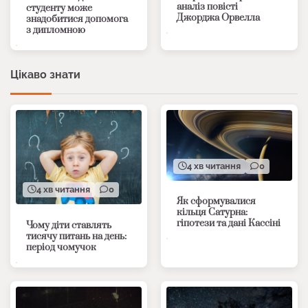
аналіз повісті
студенту може
Джорджа Орвелла
знадобитися допомога
з дипломною
Цікаво знати
4 хв читання
0
4 хв читання
0
Як сформувалися
кільця Сатурна:
гіпотези та дані Кассіні
Чому діти ставлять
тисячу питань на день:
період чомучок