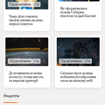
4 хв читання
0
Як сформувалися
кільця Сатурна:
гіпотези та дані Кассіні
Чому діти ставлять
тисячу питань на день:
період чомучок
4 хв читання
0
4 хв читання
0
Де починається межа
Скільки зірок можна
космосу: точна висота
побачити неозброєним
та наукові критерії
оком на нічному небі
Рецепти