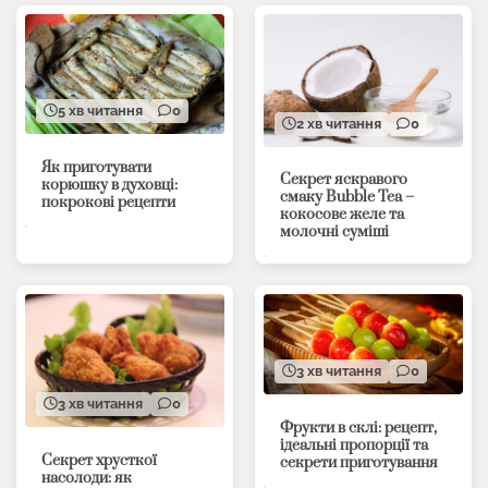
5 хв читання
0
2 хв читання
0
Як приготувати
Секрет яскравого
корюшку в духовці:
смаку Bubble Tea –
покрокові рецепти
кокосове желе та
молочні суміші
3 хв читання
0
3 хв читання
0
Фрукти в склі: рецепт,
ідеальні пропорції та
Секрет хрусткої
секрети приготування
насолоди: як