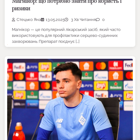
Магнікор: що потрібно знати про користь і
ризики
Стецько Яна
13.05.2025
3 Хв Читання
0
Магнікор — це популярний лікарський засіб, який часто
використовують для профілактики серцево-судинних
захворювань. Препарат поєднує […]