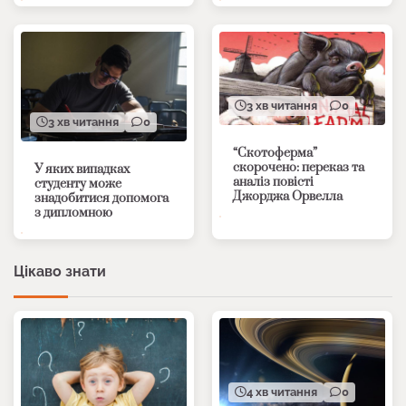
3 хв читання
0
3 хв читання
0
“Скотоферма”
скорочено: переказ та
У яких випадках
аналіз повісті
студенту може
Джорджа Орвелла
знадобитися допомога
з дипломною
Цікаво знати
4 хв читання
0