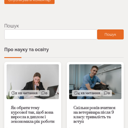
Пошук
Пошук
Про науку та освіту
2 хв читання
0
4 хв читання
0
Як обрати тему
Скільки років вчитися
курсової так, щоб вона
на ветеринара після 9
виросла в диплом і
класу: тривалість та
зекономила рік роботи
вступ