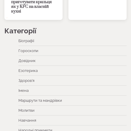
приготувати крильця
як у KFC на власній
кухні
Категорії
Біографії
Гороскопи
Довідник
Езотерика
Здоров’я
Імена
Маршрути та мандрівки
Молитви
Навчання
Народні прикмети