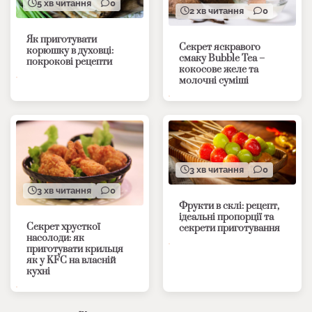
5 хв читання
0
2 хв читання
0
Як приготувати
Секрет яскравого
корюшку в духовці:
смаку Bubble Tea –
покрокові рецепти
кокосове желе та
молочні суміші
3 хв читання
0
3 хв читання
0
Фрукти в склі: рецепт,
ідеальні пропорції та
Секрет хрусткої
секрети приготування
насолоди: як
приготувати крильця
як у KFC на власній
кухні