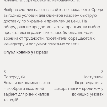
номинала, сортировке по изношенности.
Выбрав счетчик валют на сайте, не пожалеете. Среди
выгодных условий для клиентов назовем быструю
доставку по Украине и приемлемые цены. На
оборудование предоставляется гарантия, на выбор
представлены различные способы оплаты. Если
возникают трудности, посетители обращаются к
менеджеру и получают полезные советы.
Опубліковано у
Поради
Навігація
Попередній:
Наступний:
записів
Бокали для шампанського
Як доглядати за
– як обрати ідеальний
декоративним кроликом у
варіант для різних напоїв
домашніх умовах
та подій