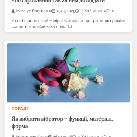
чого зроблений і як за ним доглядати
Мамчур Ростислав
15.05.2025
4 Хв Читання
0
У світі тканин є неймовірні матеріали, що гріють, як промінь
сонця, ніжно обіймають тіло і […]
ПОРАДИ
Як вибрати вібратор – функції, матеріал,
форма
Мартинюк Уляна
26.01.2026
3 Хв Читання
0