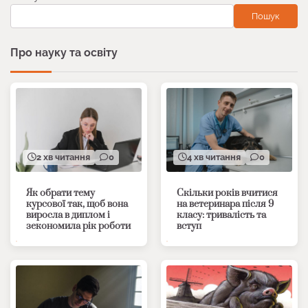
Пошук
Про науку та освіту
2 хв читання
0
4 хв читання
0
Як обрати тему
Скільки років вчитися
курсової так, щоб вона
на ветеринара після 9
виросла в диплом і
класу: тривалість та
зекономила рік роботи
вступ