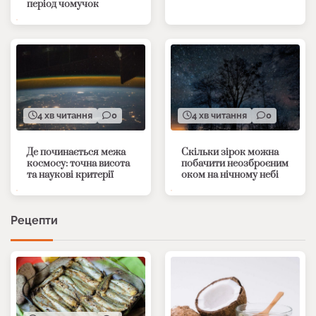
період чомучок
4 хв читання
0
4 хв читання
0
Де починається межа
Скільки зірок можна
космосу: точна висота
побачити неозброєним
та наукові критерії
оком на нічному небі
Рецепти