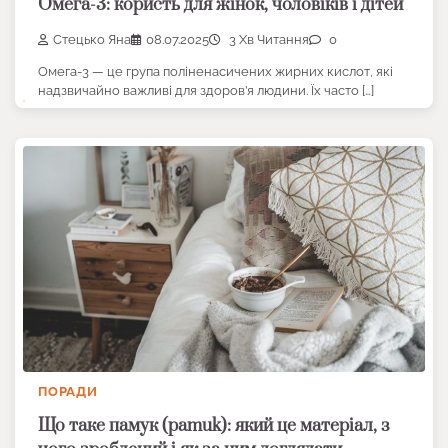
Омега-3: користь для жінок, чоловіків і дітей
Стецько Яна
08.07.2025
3 Хв Читання
0
Омега-3 — це група поліненасичених жирних кислот, які
надзвичайно важливі для здоров’я людини. Їх часто […]
ПОРАДИ
Що таке памук (pamuk): який це матеріал, з