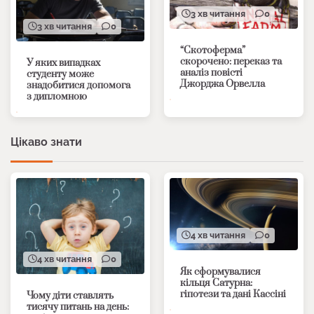
3 хв читання
0
3 хв читання
0
“Скотоферма”
скорочено: переказ та
У яких випадках
аналіз повісті
студенту може
Джорджа Орвелла
знадобитися допомога
з дипломною
Цікаво знати
4 хв читання
0
4 хв читання
0
Як сформувалися
кільця Сатурна:
гіпотези та дані Кассіні
Чому діти ставлять
тисячу питань на день: