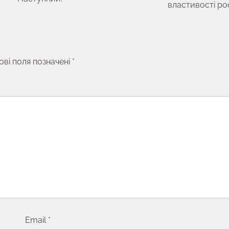
властивості р
ові поля позначені
*
Email
*