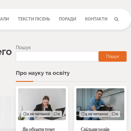
НАЛИ
ТЕКСТИ ПІСЕНЬ
ПОРАДИ
КОНТАКТИ
Пошук
его
Пошук
Про науку та освіту
2 хв читання
0
4 хв читання
0
Як обрати тему
Скільки років