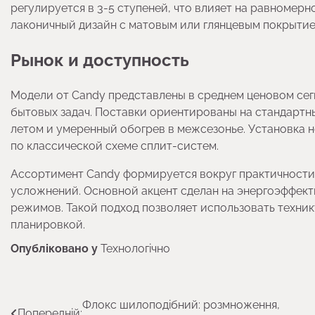
регулируется в 3-5 ступеней, что влияет на равномер
лаконичный дизайн с матовым или глянцевым покрытием
Рынок и доступность
Модели от Candy представлены в среднем ценовом сег
бытовых задач. Поставки ориентированы на стандартн
летом и умеренный обогрев в межсезонье. Установка
по классической схеме сплит-систем.
Ассортимент Candy формируется вокруг практичности
усложнений. Основной акцент сделан на энергоэффект
режимов. Такой подход позволяет использовать техни
планировкой.
Опубліковано у
Технологічно
Навігація
Флокс шилоподібний: розмноження,
Попередній: