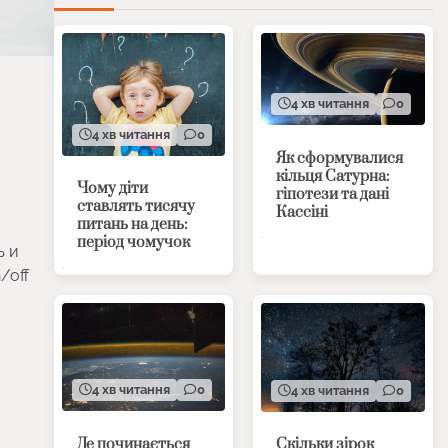
4 хв читання
0
4 хв читання
0
Як сформувалися
кільця Сатурна:
Чому діти
гіпотези та дані
ставлять тисячу
Кассіні
питань на день:
період чомучок
ь и
/off
4 хв читання
0
4 хв читання
0
Де починається
Скільки зірок