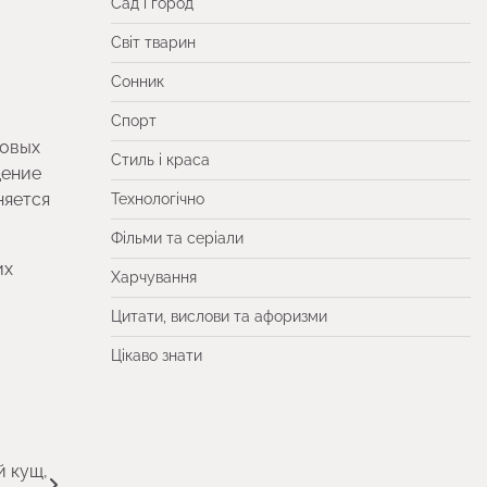
Сад і город
Світ тварин
Сонник
Спорт
зовых
Стиль і краса
дение
няется
Технологічно
Фільми та серіали
их
Харчування
Цитати, вислови та афоризми
Цікаво знати
й кущ,