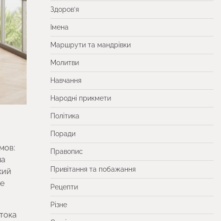
Здоров’я
Імена
Маршрути та мандрівки
Молитви
Навчання
Народні прикмети
Політика
Поради
мов:
Правопис
на
Привітання та побажання
кий
ие
Рецепти
Різне
тока