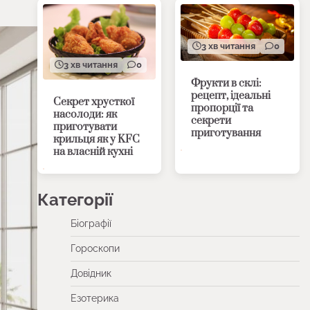
3 хв читання
0
3 хв читання
0
Фрукти в склі:
рецепт, ідеальні
Секрет хрусткої
пропорції та
насолоди: як
секрети
приготувати
приготування
крильця як у KFC
на власній кухні
Категорії
Біографії
Гороскопи
Довідник
Езотерика