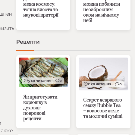
межа космосу:
можна побачити
точна висота та
неозброєним
дагент
наукові критерії
оком на нічному
небі
низить
Рецепти
5 хв читання
0
2 хв читання
0
Як приготувати
Секрет яскравого
корюшку в
смаку Bubble Tea
духовці:
– кокосове желе
покрокові
та молочні суміші
рецепти
а
 Также