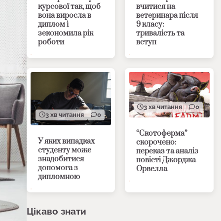
курсової так, щоб
вчитися на
вона виросла в
ветеринара після
диплом і
9 класу:
зекономила рік
тривалість та
роботи
вступ
3 хв читання
0
3 хв читання
0
“Скотоферма”
У яких випадках
скорочено:
студенту може
переказ та аналіз
знадобитися
повісті Джорджа
допомога з
Орвелла
дипломною
Цікаво знати