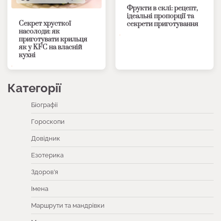
Фрукти в склі: рецепт,
ідеальні пропорції та
Секрет хрусткої
секрети приготування
насолоди: як
приготувати крильця
як у KFC на власній
кухні
Категорії
Біографії
Гороскопи
Довідник
Езотерика
Здоров’я
Імена
Маршрути та мандрівки