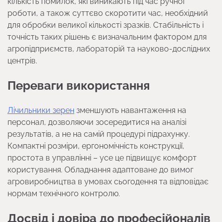
кількість помилок, які виникають під час ручної
роботи, а також суттєво скоротити час, необхідний
для обробки великої кількості зразків. Стабільність і
точність таких рішень є визначальним фактором для
агропідприємств, лабораторій та науково-дослідних
центрів.
Переваги використання
Лічильники зерен
зменшують навантаження на
персонал, дозволяючи зосередитися на аналізі
результатів, а не на самій процедурі підрахунку.
Компактні розміри, ергономічність конструкції,
простота в управлінні – усе це підвищує комфорт
користування. Обладнання адаптоване до вимог
агровиробництва в умовах сьогодення та відповідає
нормам технічного контролю.
Досвід і довіра до професійоналів