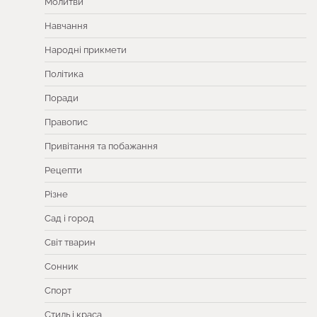
Молитви
Навчання
Народні прикмети
Політика
Поради
Правопис
Привітання та побажання
Рецепти
Різне
Сад і город
Світ тварин
Сонник
Спорт
Стиль і краса