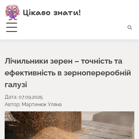
Перейти
Цікаво знати!
до
вмісту
Лічильники зерен – точність та
ефективність в зернопереробній
галузі
Дата: 07.09.2025
Автор:
Мартинюк Уляна