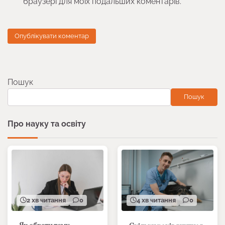
браузері для моїх подальших коментарів.
Пошук
Пошук
Про науку та освіту
2 хв читання
0
4 хв читання
0