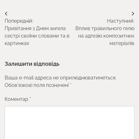
Навігація
Попередній:
Наступний:
записів
Привітання з Днем ангела
Вплив травильного гелю
сестрі своїми словами та в
на адгезію композитних
картинках
матеріалів
Залишити відповідь
Ваша e-mail адреса не оприлюднюватиметься.
Обов’язкові поля позначені
*
Коментар
*