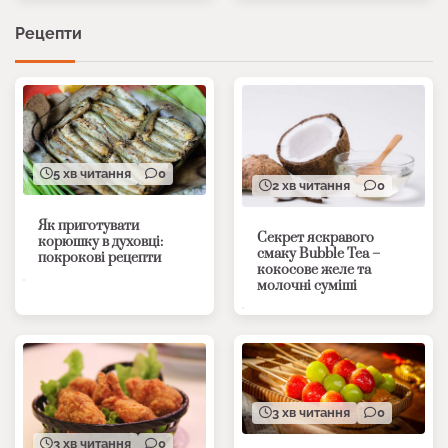
Рецепти
5 хв читання
0
2 хв читання
0
Як приготувати
Секрет яскравого
корюшку в духовці:
смаку Bubble Tea –
покрокові рецепти
кокосове желе та
молочні суміші
3 хв читання
0
3 хв читання
0