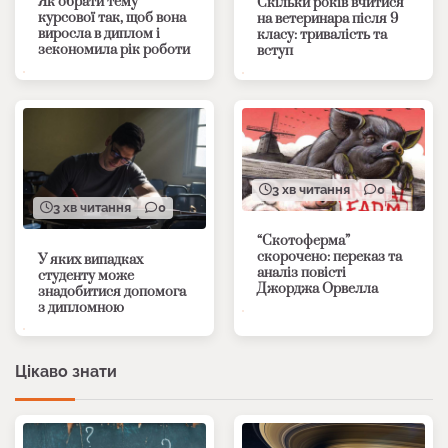
Як обрати тему
Скільки років вчитися
курсової так, щоб вона
на ветеринара після 9
виросла в диплом і
класу: тривалість та
зекономила рік роботи
вступ
3 хв читання
0
3 хв читання
0
“Скотоферма”
скорочено: переказ та
У яких випадках
аналіз повісті
студенту може
Джорджа Орвелла
знадобитися допомога
з дипломною
Цікаво знати