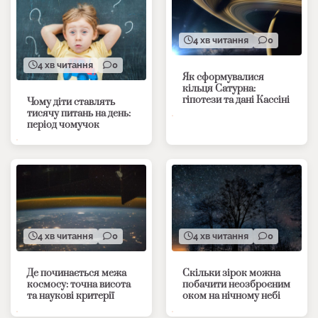
4 хв читання
0
4 хв читання
0
Як сформувалися
кільця Сатурна:
гіпотези та дані Кассіні
Чому діти ставлять
тисячу питань на день:
період чомучок
4 хв читання
0
4 хв читання
0
Де починається межа
Скільки зірок можна
космосу: точна висота
побачити неозброєним
та наукові критерії
оком на нічному небі