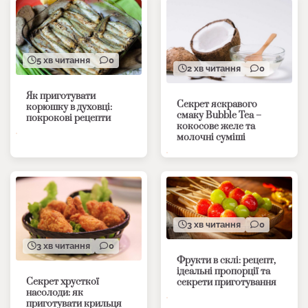
5 хв читання
0
2 хв читання
0
Як приготувати
Секрет яскравого
корюшку в духовці:
смаку Bubble Tea –
покрокові рецепти
кокосове желе та
молочні суміші
3 хв читання
0
3 хв читання
0
Фрукти в склі: рецепт,
ідеальні пропорції та
Секрет хрусткої
секрети приготування
насолоди: як
приготувати крильця