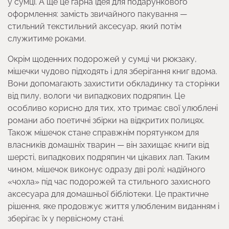
у сумці. А ще це гарна ідея для подарункового
оформлення: замість звичайного пакування —
стильний текстильний аксесуар, який потім
служитиме роками.
Окрім щоденних подорожей у сумці чи рюкзаку,
мішечки чудово підходять і для зберігання книг вдома.
Вони допомагають захистити обкладинку та сторінки
від пилу, вологи чи випадкових подряпин. Це
особливо корисно для тих, хто тримає свої улюблені
романи або поетичні збірки на відкритих полицях.
Також мішечок стане справжнім порятунком для
власників домашніх тварин — він захищає книги від
шерсті, випадкових подряпин чи цікавих лап. Таким
чином, мішечок виконує одразу дві ролі: надійного
«чохла» під час подорожей та стильного захисного
аксесуара для домашньої бібліотеки. Це практичне
рішення, яке продовжує життя улюбленим виданням і
зберігає їх у первісному стані.