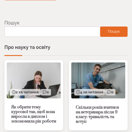
Пошук
Пошук
Про науку та освіту
2 хв читання
0
4 хв читання
0
Як обрати тему
Скільки років вчитися
курсової так, щоб вона
на ветеринара після 9
виросла в диплом і
класу: тривалість та
зекономила рік роботи
вступ