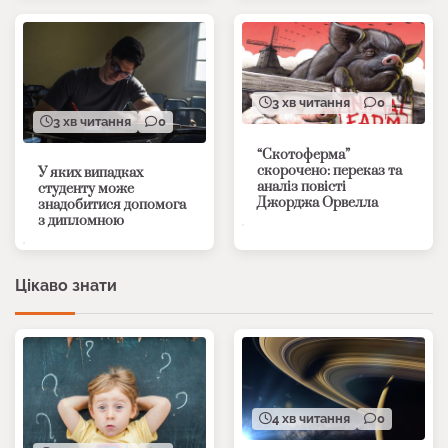
3 хв читання
0
3 хв читання
0
“Скотоферма”
скорочено: переказ та
У яких випадках
аналіз повісті
студенту може
Джорджа Орвелла
знадобитися допомога
з дипломною
Цікаво знати
4 хв читання
0