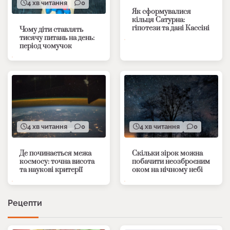
4 хв читання
0
Як сформувалися
кільця Сатурна:
гіпотези та дані Кассіні
Чому діти ставлять
тисячу питань на день:
період чомучок
4 хв читання
0
4 хв читання
0
Де починається межа
Скільки зірок можна
космосу: точна висота
побачити неозброєним
та наукові критерії
оком на нічному небі
Рецепти