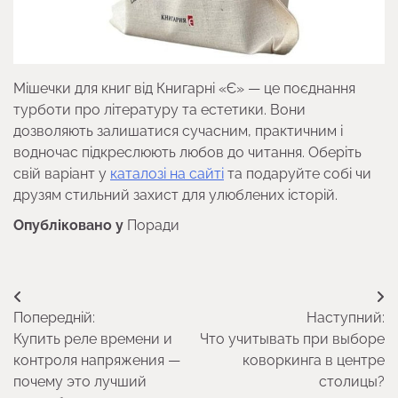
Мішечки для книг від Книгарні «Є» — це поєднання
турботи про літературу та естетики. Вони
дозволяють залишатися сучасним, практичним і
водночас підкреслюють любов до читання. Оберіть
свій варіант у
каталозі на сайті
та подаруйте собі чи
друзям стильний захист для улюблених історій.
Опубліковано у
Поради
Навігація
Попередній:
Наступний:
записів
Купить реле времени и
Что учитывать при выборе
контроля напряжения —
коворкинга в центре
почему это лучший
столицы?