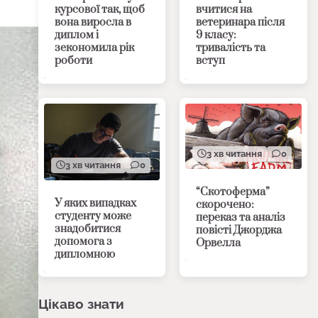
курсової так, щоб
вчитися на
вона виросла в
ветеринара після
диплом і
9 класу:
зекономила рік
тривалість та
роботи
вступ
3 хв читання
0
3 хв читання
0
“Скотоферма”
У яких випадках
скорочено:
студенту може
переказ та аналіз
знадобитися
повісті Джорджа
допомога з
Орвелла
дипломною
Цікаво знати