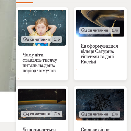
4 хв читання
0
4 хв читання
0
Як сформувалися
кільця Сатурна:
Чому діти
гіпотези та дані
ставлять тисячу
Кассіні
питань на день:
період чомучок
4 хв читання
0
4 хв читання
0
Де починається
Скільки зірок