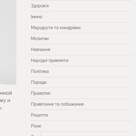
Здоров’я
Імена
Маршрути та мандрівки
Молитви
Навчання
Народні прикмети
Політика
Поради
енной
Правопис
зку и
Привітання та побажання
ь
Рецепти
Різне