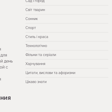
Сад і город
Світ тварин
Сонник
Спорт
Стиль і краса
Технологічно
я
 для
Фільми та серіали
ый день
Харчування
ой с
Цитати, вислови та афоризми
я
Цікаво знати
ания