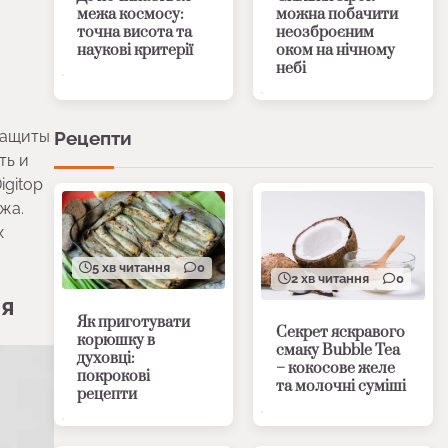
межа космосу:
можна побачити
точна висота та
неозброєним
наукові критерії
оком на нічному
небі
защиты
Рецепти
ть и
igitop
жа.
х
5 хв читання
0
2 хв читання
0
ся
Як приготувати
Секрет яскравого
корюшку в
смаку Bubble Tea
духовці:
– кокосове желе
покрокові
та молочні суміші
рецепти