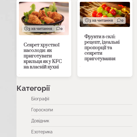
3 хв читання
0
3 хв читання
0
Фрукти в склі:
рецепт, ідеальні
Секрет хрусткої
пропорції та
насолоди: як
секрети
приготувати
приготування
крильця як у KFC
на власній кухні
Категорії
Біографії
Гороскопи
Довідник
Езотерика