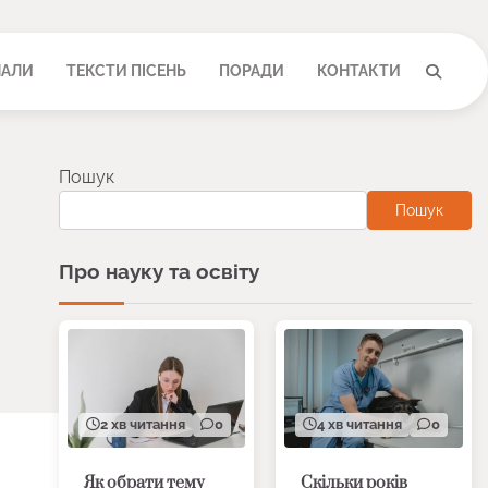
НАЛИ
ТЕКСТИ ПІСЕНЬ
ПОРАДИ
КОНТАКТИ
Пошук
Пошук
Про науку та освіту
2 хв читання
0
4 хв читання
0
Як обрати тему
Скільки років