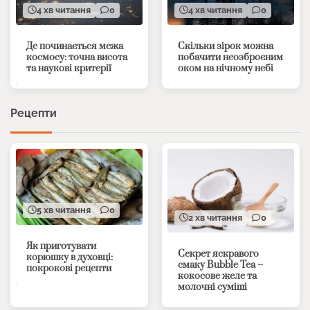
4 хв читання
0
4 хв читання
0
Де починається межа
Скільки зірок можна
космосу: точна висота
побачити неозброєним
та наукові критерії
оком на нічному небі
Рецепти
5 хв читання
0
2 хв читання
0
Як приготувати
Секрет яскравого
корюшку в духовці:
смаку Bubble Tea –
покрокові рецепти
кокосове желе та
молочні суміші