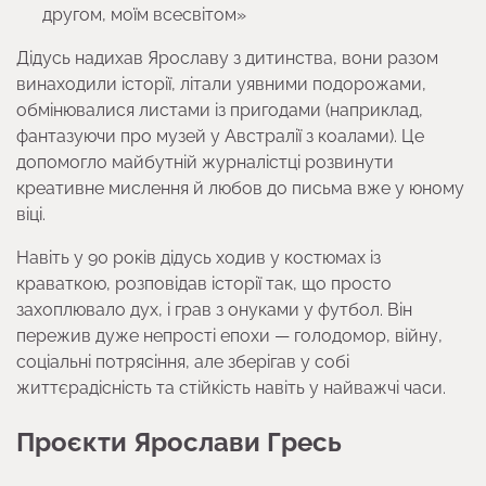
другом, моїм всесвітом»
Дідусь надихав Ярославу з дитинства, вони разом
винаходили історії, літали уявними подорожами,
обмінювалися листами із пригодами (наприклад,
фантазуючи про музей у Австралії з коалами). Це
допомогло майбутній журналістці розвинути
креативне мислення й любов до письма вже у юному
віці.
Навіть у 90 років дідусь ходив у костюмах із
краваткою, розповідав історії так, що просто
захоплювало дух, і грав з онуками у футбол. Він
пережив дуже непрості епохи — голодомор, війну,
соціальні потрясіння, але зберігав у собі
життєрадісність та стійкість навіть у найважчі часи.
Проєкти Ярослави Гресь