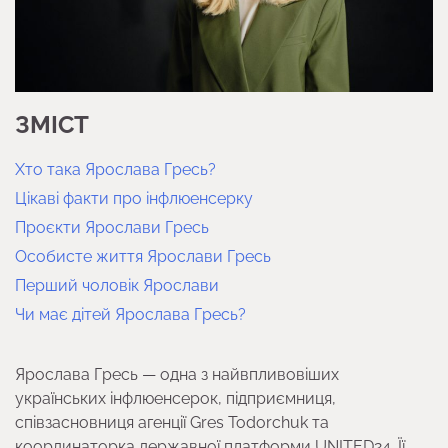
ЗМІСТ
Хто така Ярослава Гресь?
Цікаві факти про інфлюенсерку
Проєкти Ярослави Гресь
Особисте життя Ярослави Гресь
Перший чоловік Ярослави
Чи має дітей Ярослава Гресь?
Ярослава Гресь — одна з найвпливовіших
українських інфлюенсерок, підприємниця,
співзасновниця агенції Gres Todorchuk та
координаторка державної платформи UNITED24. Її