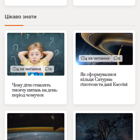
Цікаво знати
4 хв читання
0
4 хв читання
0
Як сформувалися
кільця Сатурна:
гіпотези та дані Кассіні
Чому діти ставлять
тисячу питань на день:
період чомучок