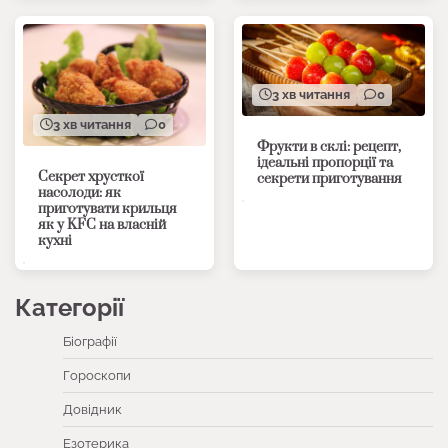
3 хв читання
0
3 хв читання
0
Фрукти в склі: рецепт,
ідеальні пропорції та
Секрет хрусткої
секрети приготування
насолоди: як
приготувати крильця
як у KFC на власній
кухні
Категорії
Біографії
Гороскопи
Довідник
Езотерика