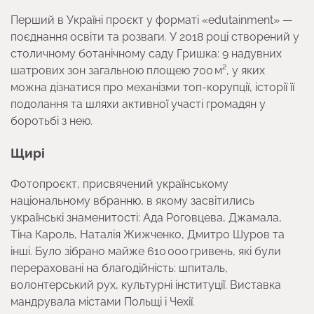
Перший в Україні проєкт у форматі «edutainment» —
поєднання освіти та розваги. У 2018 році створений у
столичному ботанічному саду Гришка: 9 надувних
шатрових зон загальною площею 700 м², у яких
можна дізнатися про механізми топ-корупції, історії її
подолання та шляхи активної участі громадян у
боротьбі з нею.
Щирі
Фотопроєкт, присвячений українському
національному вбранню, в якому засвітились
українські знаменитості: Ада Роговцева, Джамала,
Тіна Кароль, Наталія Жижченко, Дмитро Шуров та
інші. Було зібрано майже 610 000 гривень, які були
перераховані на благодійність: шпиталь,
волонтерський рух, культурні інституції. Виставка
мандрувала містами Польщі і Чехії.