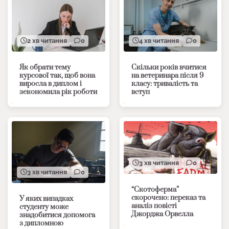
2 хв читання
0
4 хв читання
0
Як обрати тему
Скільки років вчитися
курсової так, щоб вона
на ветеринара після 9
виросла в диплом і
класу: тривалість та
зекономила рік роботи
вступ
3 хв читання
0
3 хв читання
0
“Скотоферма”
скорочено: переказ та
У яких випадках
аналіз повісті
студенту може
Джорджа Орвелла
знадобитися допомога
з дипломною