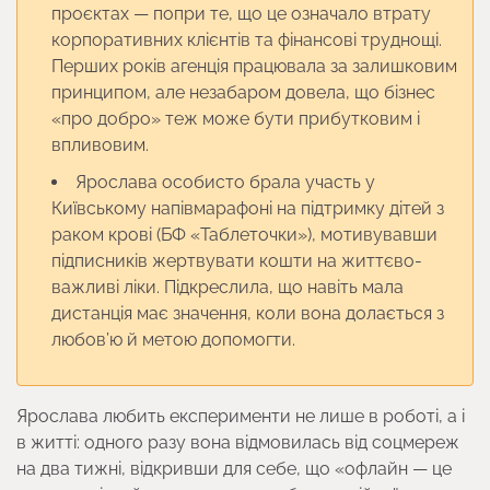
проєктах — попри те, що це означало втрату
корпоративних клієнтів та фінансові труднощі.
Перших років агенція працювала за залишковим
принципом, але незабаром довела, що бізнес
«про добро» теж може бути прибутковим і
впливовим.
Ярослава особисто брала участь у
Київському напівмарафоні на підтримку дітей з
раком крові (БФ «Таблеточки»), мотивувавши
підписників жертвувати кошти на життєво-
важливі ліки. Підкреслила, що навіть мала
дистанція має значення, коли вона долається з
любов’ю й метою допомогти.
Ярослава любить експерименти не лише в роботі, а і
в житті: одного разу вона відмовилась від соцмереж
на два тижні, відкривши для себе, що «офлайн — це