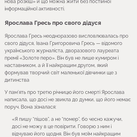
нова розкіш» й що можна жити без постійної
інформаційної активності.
Ярослава Гресь про свого дідуся
Ярослава Гресь неодноразово висловлювалась про
свого дідуся, Івана Григоровича Гресь — відомого
українського журналіста, дворазового лауреата
премії «Золоте перо». Він був не лише кумиром і
наставником, а й її найкращим другом, який
формував творчий світ маленької дівчинки ще з
дитинства
У пам’ять про третю річницю його смерті Ярослава
написала, що досі не звикла до думки, що його немає
поруч. Вона зізналася:
«Я пишу “пішов”, а не “помер”, бо чесно кажучи,
досі не можу в це повірити. Говорю з ним і
відчуваю його щодня. Він був моїм найкращим