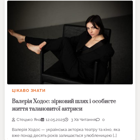
ЦІКАВО ЗНАТИ
Валерія Ходос: зірковий шлях і особисте
життя талановитої актриси
Стецько Яна
12.05.2025
3 Хв Читання
0
Валерія Ходос — українська акторка театру та кіно, яка
вже понад десять років залишається улюбленицею […]