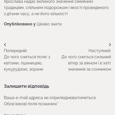
Ярослава надає великого значення сімейним
традиціям, спільним подорожам і якості проведеного
з дітьми часу, а не його кількості
Опубліковано у
Цікаво знати
Навігація
Попередній:
Наступний:
записів
До чого сниться поле: з
До чого сниться сильний
квітами, пшеницею,
вітер за вікном і в хаті:
кукурудзою, зоране
значення за сонником
Залишити відповідь
Ваша e-mail адреса не оприлюднюватиметься.
Обов’язкові поля позначені
*