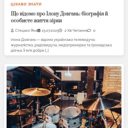
ЦІКАВО ЗНАТИ
Що відомо про Ілону Довгань: біографія й
особисте життя зірки
Стецько Яна
15.07.2025
2 Хв Читання
0
Ілона Довгань — відома українська телеведуча,
журналістка, радіоведуча, медіатренерка та громадська
діячка. Її ім’я добре […]