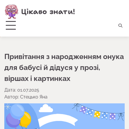
Перейти
Цікаво знати!
до
вмісту
Привітання з народженням онука
для бабусі й дідуся у прозі,
віршах і картинках
Дата: 01.07.2025
Автор:
Стецько Яна