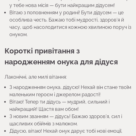
у тебе нова місія — бути найкращим дідусем!
Вітаю з поповненням у родині! Бути дідусем — це
особлива честь. Бажаю тобі мудрості, здоров’я й
часу, щоб насолодитися кожною хвилиною поруч із
онуком.
Короткі привітання з
народженням онука для дідуся
Лаконічні, але милі вітання:
З народженням онука, дідусю! Нехай він стане твоїм
маленьким героєм і джерелом радості!
Вітаю! Тепер ти дідусь — мудрий, сильний і
найкращий! Щастя вам обом!
З новим званням — дідусь! Бажаю здоров’я, сил і
щасливих обіймів з малюком.
Дідусю, вітаю! Нехай онук дарує тобі нові емоції,