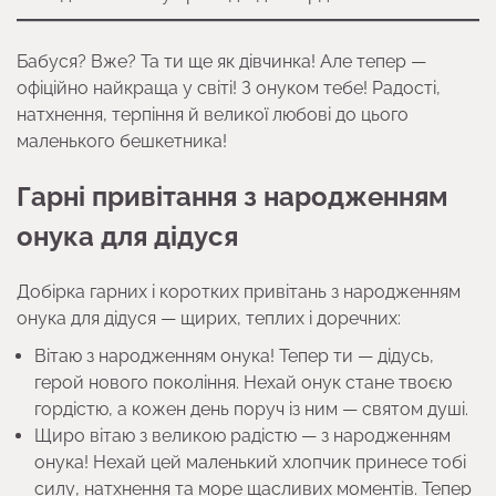
Бабуся? Вже? Та ти ще як дівчинка! Але тепер —
офіційно найкраща у світі! З онуком тебе! Радості,
натхнення, терпіння й великої любові до цього
маленького бешкетника!
Гарні привітання з народженням
онука для дідуся
Добірка гарних і коротких привітань з народженням
онука для дідуся — щирих, теплих і доречних:
Вітаю з народженням онука! Тепер ти — дідусь,
герой нового покоління. Нехай онук стане твоєю
гордістю, а кожен день поруч із ним — святом душі.
Щиро вітаю з великою радістю — з народженням
онука! Нехай цей маленький хлопчик принесе тобі
силу, натхнення та море щасливих моментів. Тепер