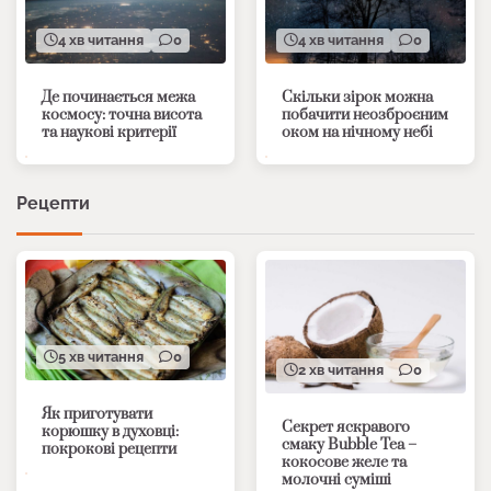
4 хв читання
0
4 хв читання
0
Де починається межа
Скільки зірок можна
космосу: точна висота
побачити неозброєним
та наукові критерії
оком на нічному небі
Рецепти
5 хв читання
0
2 хв читання
0
Як приготувати
Секрет яскравого
корюшку в духовці:
смаку Bubble Tea –
покрокові рецепти
кокосове желе та
молочні суміші