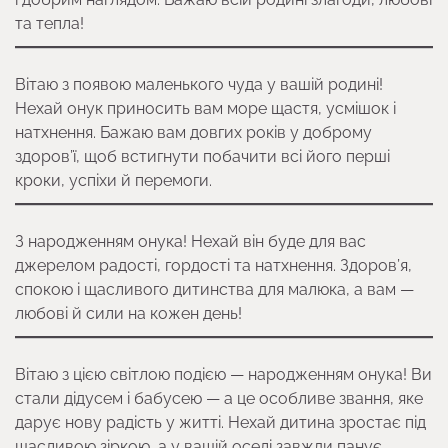
та тепла!
Вітаю з появою маленького чуда у вашій родині!
Нехай онук приносить вам море щастя, усмішок і
натхнення. Бажаю вам довгих років у доброму
здоров’ї, щоб встигнути побачити всі його перші
кроки, успіхи й перемоги.
З народженням онука! Нехай він буде для вас
джерелом радості, гордості та натхнення. Здоров’я,
спокою і щасливого дитинства для малюка, а вам —
любові й сили на кожен день!
Вітаю з цією світлою подією — народженням онука! Ви
стали дідусем і бабусею — а це особливе звання, яке
дарує нову радість у житті. Нехай дитина зростає під
щасливою зіркою, а у вашій оселі завжди панує