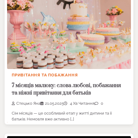
ПРИВІТАННЯ ТА ПОБАЖАННЯ
7 місяців малюку: слова любові, побажання
та ніжні привітання для батьків
Стецько Яна
21.05.2025
4 Хв Читання
0
Сім місяців — це особливий етап у житті дитини та її
батьків. Немовля вже активно […]