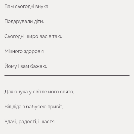
Вам сьогодні внука
Подарували діти.
Сьогодні щиро вас вітаю,
Міцного здоров’я
Йому і вам бажаю.
Для онука у світле його свято,
Від діда з бабусею привіт,
Удачі, радості, і щастя,