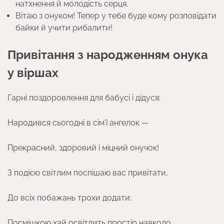
натхнення й молодість серця.
Вітаю з онуком! Тепер у тебе буде кому розповідати
байки й учити рибалити!
Привітання з народженням онука
у віршах
Гарні поздоровлення для бабусі і дідуся:
Народився сьогодні в сім’ї ангелок —
Прекрасний, здоровий і міцний онучок!
З подією світлим поспішаю вас привітати,
До всіх побажань трохи додати:
Посмішкою хай освітлить простір навколо.