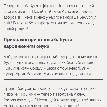
Тепер ти — бабуся, офіційно! Це почесне, тепле й
чарівне звання. Нехай твій онук буде щасливим,
здоровим і нехай знає: у нього найкраща бабуся у
світі! Вітаю тебе з народженням нового сонечка у
вашій родині!
Прикольні привітання бабусі з
народженням онука
Бабусе, вітаю з підвищенням! Тепер у твоєму житті
буде пелюшкова радість, усмішки без зубів і нове
«бабуся, хочу борщу!» Бажаю тобі енергії, як у
супергероя, бо онук точно не дасть нудьгувати!
Привіт, бабуся новоспечена! Готуй казки, пісеньки,
пиріжки й обійми — тепер ти головна у клубі
“обожнюю онука”. Нехай цей малюк дарує тобі щастя,
молодість і тисячу приводів для гордості!