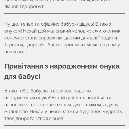
любов і добробут.
Ну що, тепер ти офіційно бабуся/дідусь! Вітаю з
онуком! Нехай цей маленький чоловічок (чи хлопчик-
сонечко) стане справжнім щастям для всієї родини.
Терпіння, здоров’я і багато приємних моментів вам у
новій ролі!
Привітання з народженням онука
для бабусі
Вітаю тебе, бабусю, з великою радістю —
народженням онука! Нехай цей маленький янгол
наповнить твоє серце теплом, дім — сміхом, а душу —
молодістю. Нехай у нього завжди буде твоя мудрість,
твоя доброта і твоя любов!