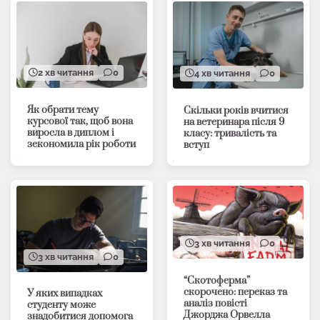
2 хв читання
0
4 хв читання
0
Як обрати тему
Скільки років вчитися
курсової так, щоб вона
на ветеринара після 9
виросла в диплом і
класу: тривалість та
зекономила рік роботи
вступ
3 хв читання
0
3 хв читання
0
“Скотоферма”
скорочено: переказ та
У яких випадках
аналіз повісті
студенту може
Джорджа Орвелла
знадобитися допомога