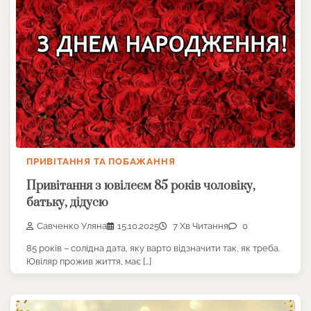
ПРИВІТАННЯ ТА ПОБАЖАННЯ
Привітання з ювілеєм 85 років чоловіку,
батьку, дідусю
Савченко Уляна
15.10.2025
7 Хв Читання
0
85 років – солідна дата, яку варто відзначити так, як треба.
Ювіляр прожив життя, має […]