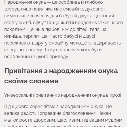
Народження онука — це особлива й глибоко
зворушлива подія, яка має емоційне, духовне і
символічне значення для бабусі й дідуся. Це новий
етап у житті, відчуття, що життя продовжується через
покоління. Це інша любов, ніж до дітей: тепліша,
ніжніша, терплячіша. Часто бабусі й дідусі
переживають другу емоційну молодість, відкривають
серце по-новому. Тому в вітання мають бути
особливими з цього приводу.
Привітання з народженням онука
своїми словами
Універсальні привітання з народженням онука в прозі:
Від щирого серця вітаю з народженням онука! Це
велика радість і справжнє благословення. Нехай
малюк росте здоровим, щасливим, під вашим мудрим
і добрим наглядом. Бажаю всій родині злагоди, любові