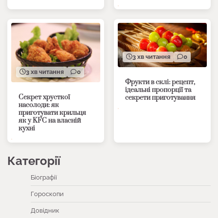
3 хв читання
0
3 хв читання
0
Фрукти в склі: рецепт,
ідеальні пропорції та
Секрет хрусткої
секрети приготування
насолоди: як
приготувати крильця
як у KFC на власній
кухні
Категорії
Біографії
Гороскопи
Довідник