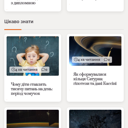
з дипломною
Цікаво знати
4 хв читання
0
4 хв читання
0
Як сформувалися
кільця Сатурна:
гіпотези та дані Кассіні
Чому діти ставлять
тисячу питань на день:
період чомучок