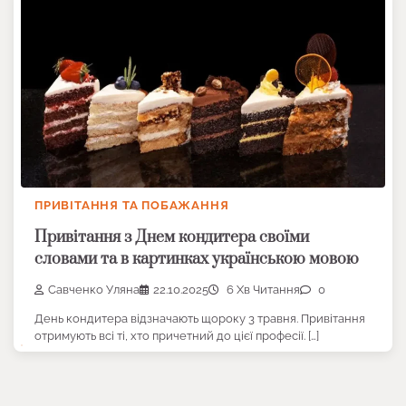
ПРИВІТАННЯ ТА ПОБАЖАННЯ
Привітання з Днем кондитера своїми
словами та в картинках українською мовою
Савченко Уляна
22.10.2025
6 Хв Читання
0
День кондитера відзначають щороку 3 травня. Привітання
отримують всі ті, хто причетний до цієї професії. […]