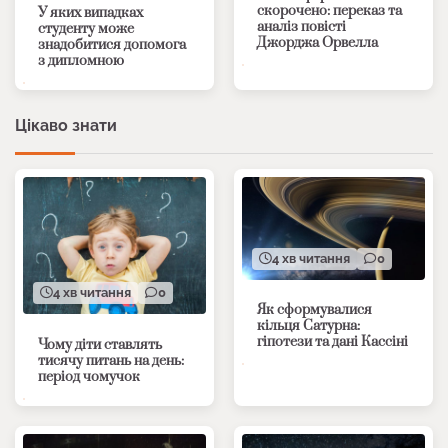
скорочено: переказ та
У яких випадках
аналіз повісті
студенту може
Джорджа Орвелла
знадобитися допомога
з дипломною
Цікаво знати
4 хв читання
0
4 хв читання
0
Як сформувалися
кільця Сатурна:
гіпотези та дані Кассіні
Чому діти ставлять
тисячу питань на день:
період чомучок