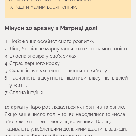
Радіти малим досягненням.
Мінуси 10 аркану в Матриці долі
Небажання особистісного розвитку.
Лінь, безцільне марнування життя, несамостійність.
Власна зневіра у своїх силах.
Страх першого кроку.
Складність в ухваленні рішення та вибору.
Пасивність, відсутність ініціативи, відсутність цілей
у житті.
Спляча інтуїція.
10 аркан у Таро розглядається як позитив та світло.
Якщо ваше число долі – 10, ви народилися 10 числа
або в жовтні – ви – люди-щасливчики. Вас ще
називають улюбленцями долі, яким щастить завжди,