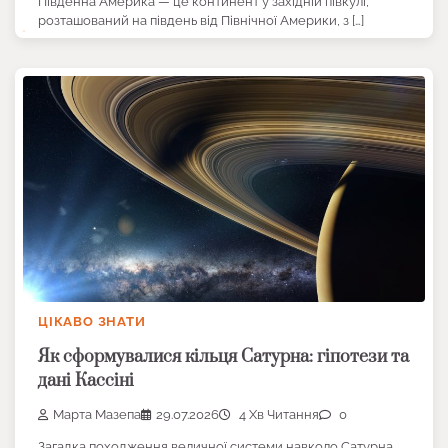
Південна Америка — це континент у західній півкулі,
розташований на південь від Північної Америки, з […]
ЦІКАВО ЗНАТИ
Як сформувалися кільця Сатурна: гіпотези та
дані Кассіні
Марта Мазепа
29.07.2026
4 Хв Читання
0
Загадка походження величної системи навколо Сатурна