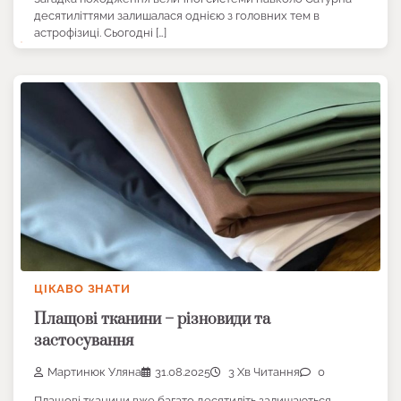
десятиліттями залишалася однією з головних тем в
астрофізиці. Сьогодні […]
ЦІКАВО ЗНАТИ
Плащові тканини – різновиди та
застосування
Мартинюк Уляна
31.08.2025
3 Хв Читання
0
Плащові тканини вже багато десятиліть залишаються