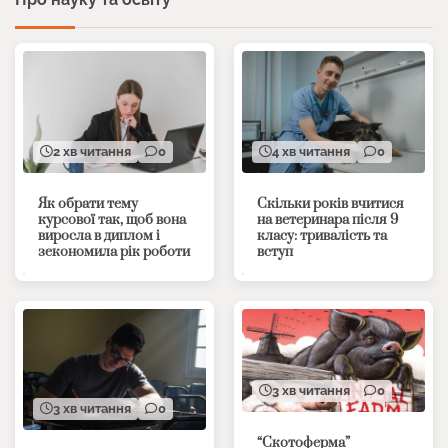
2 хв читання
0
4 хв читання
0
Як обрати тему
Скільки років вчитися
курсової так, щоб вона
на ветеринара після 9
виросла в диплом і
класу: тривалість та
зекономила рік роботи
вступ
3 хв читання
0
3 хв читання
0
“Скотоферма”