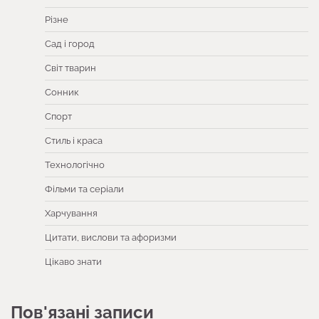
Різне
Сад і город
Світ тварин
Сонник
Спорт
Стиль і краса
Технологічно
Фільми та серіали
Харчування
Цитати, вислови та афоризми
Цікаво знати
Пов'язані записи