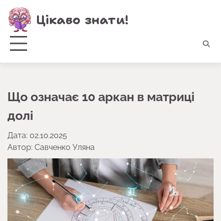
Перейти
Цікаво знати!
до
вмісту
Що означає 10 аркан в матриці
долі
Дата: 02.10.2025
Автор:
Савченко Уляна