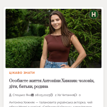
ЦІКАВО ЗНАТИ
Особисте життя Антоніни Хижняк: чоловік,
діти, батьки, родина
Стецько Яна
08.05.2025
2 Хв Читання
0
Антоніна Хижняк — талановита українська акторка, чий
образ Мотрі в серіалі «Спіймати Кайдаша» запам’ятався