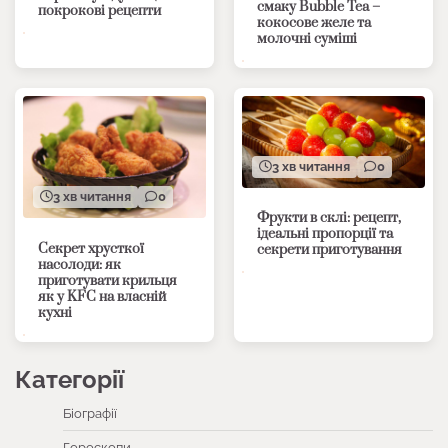
смаку Bubble Tea –
покрокові рецепти
кокосове желе та
молочні суміші
3 хв читання
0
3 хв читання
0
Фрукти в склі: рецепт,
ідеальні пропорції та
Секрет хрусткої
секрети приготування
насолоди: як
приготувати крильця
як у KFC на власній
кухні
Категорії
Біографії
Гороскопи