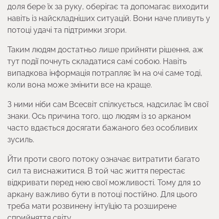
доля бере їх за руку, оберігає та допомагає виходити
навіть із найскладніших ситуацій. Вони наче пливуть у
потоці удачі та підтримки згори.
Таким людям достатньо лише прийняти рішення, аж
тут події почнуть складатися самі собою. Навіть
випадкова інформація потрапляє їм на очі саме тоді,
коли вона може змінити все на краще.
З ними ніби сам Всесвіт спілкується, надсилає їм свої
знаки. Ось причина того, що людям із 10 арканом
часто вдається досягати бажаного без особливих
зусиль.
Йти проти свого потоку означає витратити багато
сил та виснажитися. В той час життя перестає
відкривати перед нею свої можливості. Тому для 10
аркану важливо бути в потоці постійно. Для цього
треба мати розвинену інтуїцію та розширене
сприйняття світу.