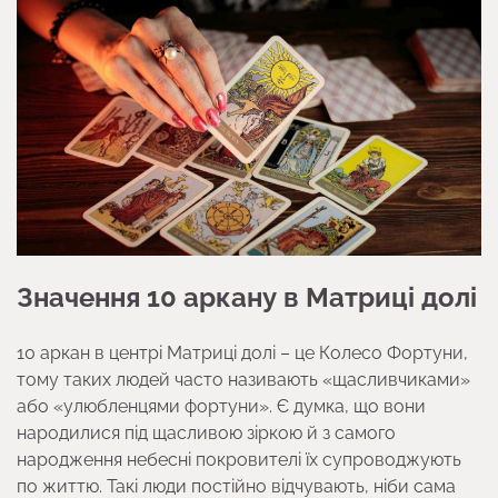
Значення 10 аркану в Матриці долі
10 аркан в центрі Матриці долі – це Колесо Фортуни,
тому таких людей часто називають «щасливчиками»
або «улюбленцями фортуни». Є думка, що вони
народилися під щасливою зіркою й з самого
народження небесні покровителі їх супроводжують
по життю. Такі люди постійно відчувають, ніби сама