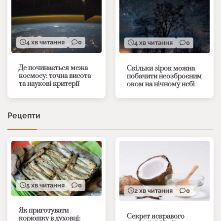
4 хв читання
0
4 хв читання
0
Де починається межа
Скільки зірок можна
космосу: точна висота
побачити неозброєним
та наукові критерії
оком на нічному небі
Рецепти
5 хв читання
0
2 хв читання
0
Як приготувати
Секрет яскравого
корюшку в духовці: